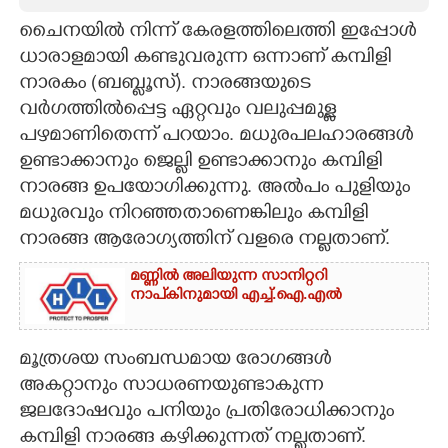
ചെെനയിൽ നിന്ന് കേരളത്തിലെത്തി ഇപ്പോൾ
CARTOONS
ധാരാളമായി കണ്ടുവരുന്ന ഒന്നാണ് കമ്പിളി
നാരകം (ബബ്ലൂസ്). നാരങ്ങയുടെ
LITERATURE
വർഗത്തിൽപ്പെട്ട ഏറ്റവും വലുപ്പമുള്ള
പഴമാണിതെന്ന് പറയാം. മധുരപലഹാരങ്ങൾ
ZOOM
ഉണ്ടാക്കാനും ജെല്ലി ഉണ്ടാക്കാനും കമ്പിളി
നാരങ്ങ ഉപയോഗിക്കുന്നു. അൽപം പുളിയും
CONTACT US
മധുരവും നിറഞ്ഞതാണെങ്കിലും കമ്പിളി
നാരങ്ങ ആരോഗ്യത്തിന് വളരെ നല്ലതാണ്.
മണ്ണിൽ അലിയുന്ന സാനിറ്ററി
നാപ്കിനുമായി എച്ച്.ഐ.എൽ
മൂത്രശയ സംബന്ധമായ രോഗങ്ങൾ
അകറ്റാനും സാധരണയുണ്ടാകുന്ന
ജലദോഷവും പനിയും പ്രതിരോധിക്കാനും
കമ്പിളി നാരങ്ങ കഴിക്കുന്നത് നല്ലതാണ്.