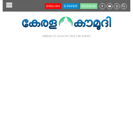
SECTIONS
ENGLISH
E-PAPER
KĀZHCHA
HOME
LATEST
FRIDAY, 07 AUGUST 2026 2.08 AM IST
AUDIO
NOTIFIED NEWS
POLL
KERALA
LOCAL
NEWS 360
CASE DIARY