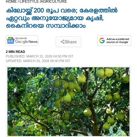
HOME /
LIFESTYLE /
AGRICULTURE
CINEMA
കിലോയ്ക്ക് 200 രൂപ വരെ; കേരളത്തിൽ
ഏറ്റവും അനുയോജ്യമായ കൃഷി,
OPINION
കെെനിറയെ സമ്പാദിക്കാം
PHOTOS
Share
2 MIN READ
PUBLISHED: MARCH 31, 2026 04:50 PM IST
LIFESTYLE
UPDATED: MARCH 31, 2026 08:40 PM IST
SPIRITUAL
INFO+
ART
ASTRO