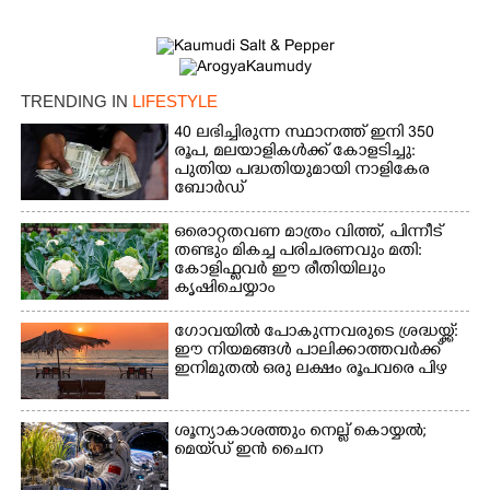
TRENDING IN
LIFESTYLE
40 ലഭിച്ചിരുന്ന സ്ഥാനത്ത് ഇനി 350
രൂപ, മലയാളികൾക്ക് കോളടിച്ചു:
പുതിയ പദ്ധതിയുമായി നാളികേര
ബോർഡ്
ഒരൊറ്റതവണ മാത്രം വിത്ത്, പിന്നീട്
തണ്ടും മികച്ച പരിചരണവും മതി:
കോളിഫ്ലവർ ഈ രീതിയിലും
കൃഷിചെയ്യാം
ഗോവയിൽ പോകുന്നവരുടെ ശ്രദ്ധയ്ക്ക്:
ഈ നിയമങ്ങൾ പാലിക്കാത്തവർക്ക്
ഇനിമുതൽ ഒരു ലക്ഷം രൂപവരെ പിഴ
ശൂന്യാകാശത്തും നെല്ല് കൊയ്യൽ;
മെയ്‌ഡ് ഇൻ ചൈന