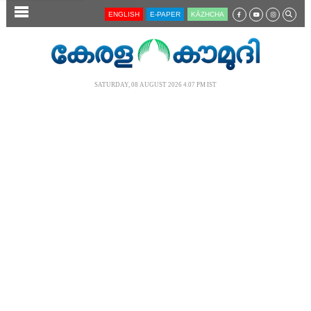
SECTIONS
ENGLISH
E-PAPER
KĀZHCHA
HOME
LATEST
SATURDAY, 08 AUGUST 2026 4.07 PM IST
AUDIO
NOTIFIED NEWS
POLL
KERALA
LOCAL
NEWS 360
CASE DIARY