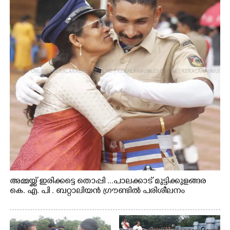
അമ്മയ്ക്ക് ഇരിക്കട്ടെ തൊപ്പി ...പാലക്കാട് മുട്ടിക്കുളങ്ങര
കെ. എ. പി . ബറ്റാലിയൻ ഗ്രൗണ്ടിൽ പരിശീലനം