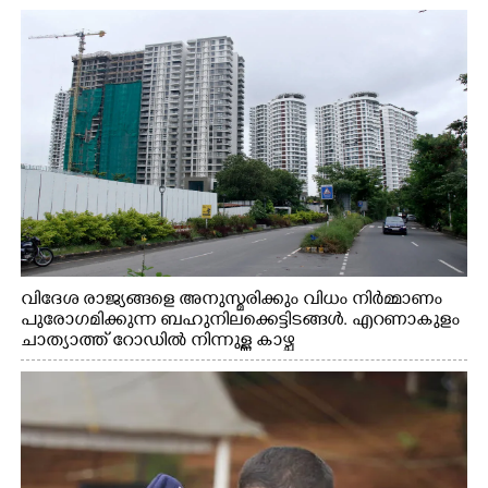
വിദേശ രാജ്യങ്ങളെ അനുസ്മരിക്കും വിധം നിർമ്മാണം
പുരോഗമിക്കുന്ന ബഹുനിലക്കെട്ടിടങ്ങൾ. എറണാകുളം
ചാത്യാത്ത് റോഡിൽ നിന്നുള്ള കാഴ്ച