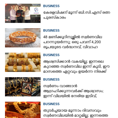
BUSINESS
കേരളവിഷന് മൂന്ന് ബി.സി.എസ് രത്ന
പുരസ്‌കാരം
BUSINESS
48 മണിക്കൂറിനുള്ളിൽ സ്വർണവില
പറന്നുയർന്നു; ഒരു പവന് 4,200
രൂപയുടെ വർദ്ധനവ്, വിവാഹ
സീസണിൽ കനത്ത തിരിച്ചടി
BUSINESS
ആശ്വസിക്കാൻ വകയില്ല; ഇന്നലെ
കുറഞ്ഞ സ്വർണവില ഇന്ന് കൂടി, ഈ
മാസത്തെ ഏറ്റവും ഉയർന്ന നിരക്ക്
BUSINESS
സ്വർണം വാങ്ങാൻ
ആഗ്രഹിക്കുന്നവർക്ക് ആശ്വാസം;
ഇന്ന് വിലയിൽ നേരിയ ഇടിവ്,
നിരക്കറിയാം
BUSINESS
തുടർച്ചയായ മൂന്നാം ദിവസവും
സ്വർണവിലയിൽ മാറ്റമില്ല; ഇന്നത്തെ