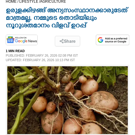
HOME /
LIFESTYLE /
AGRICULTURE
CINEMA
ഉരുളക്കിഴങ്ങ് അന്യസംസ്ഥാനക്കാരുടേത്
മാത്രമല്ല, നമ്മുടെ തൊടിയിലും
OPINION
നൂറുശതമാനം വിളവ് ഉറപ്പ്
PHOTOS
Share
1 MIN READ
PUBLISHED: FEBRUARY 26, 2026 02:08 PM IST
LIFESTYLE
UPDATED: FEBRUARY 26, 2026 10:13 PM IST
SPIRITUAL
INFO+
ART
ASTRO