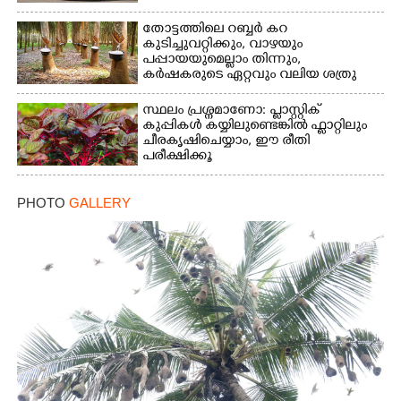
തോട്ടത്തിലെ റബ്ബർ കറ
കുടിച്ചുവറ്റിക്കും, വാഴയും
പപ്പായയുമെല്ലാം തിന്നും,
കർഷകരുടെ ഏറ്റവും വലിയ ശത്രു
സ്ഥലം പ്രശ്നമാണോ: പ്ലാസ്റ്റിക്
കുപ്പികൾ കയ്യിലുണ്ടെങ്കിൽ ഫ്ലാറ്റിലും
ചീരകൃഷിചെയ്യാം, ഈ രീതി
പരീക്ഷിക്കൂ
PHOTO
GALLERY