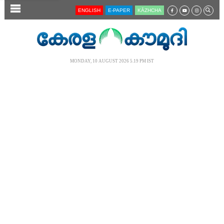
SECTIONS
ENGLISH
E-PAPER
KĀZHCHA
HOME
LATEST
MONDAY, 10 AUGUST 2026 5.19 PM IST
AUDIO
NOTIFIED NEWS
POLL
KERALA
LOCAL
NEWS 360
CASE DIARY