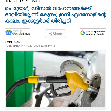
HOME /
LIFESTYLE /
AUTO
CINEMA
പെട്രോൾ, ഡീസൽ വാഹനങ്ങൾക്ക്
ഭാവിയില്ലെന്ന് കേന്ദ്രം; ഇനി എഥനോളിന്റെ
OPINION
കാലം, ഇക്കൂട്ടർക്ക് തിരിച്ചടി
PHOTOS
Share
2 MIN READ
PUBLISHED: APRIL 29, 2026 12:56 PM IST
LIFESTYLE
SPIRITUAL
INFO+
ART
ASTRO