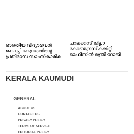
പാലക്കാട് ജില്ലാ
ഭാരതീയ വിദ്യാഭവൻ
കോൺഗ്രസ് കമ്മിറ്റി
കൊച്ചി കേന്ദ്രത്തിന്റെ
ഓഫീസിൽ മന്ത്രി റോജി
പ്രതിമാസ സാംസ്കാരിക
എം ജോണിന്
പരിപാടിയുടെ ഭാഗമായി
ടി.ഡി റോഡിലെ ഭാരതീയ
വിദ്യാഭവൻ സർദാർ
KERALA KAUMUDI
പട്ടേൽ സഭാഗൃഹത്തിൽ
എം. അക്ഷതയുടെ
നേതൃത്വത്തിൽ
അവതരിപ്പിച്ച ലയ നമൻ
GENERAL
കഥക് നൃത്തത്തിൽ നിന്ന്
ABOUT US
CONTACT US
PRIVACY POLICY
TERMS OF SERVICE
EDITORIAL POLICY