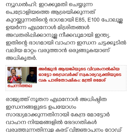
ന്യൂഡൽഹി: ഇറക്കുമതി ചെയ്യുന്ന
CARTOONS
പെട്രോളിയത്തെ ആശ്രയിക്കുന്നത്
കുറയ്ക്കുന്നതിന്റെ ഭാഗമായി E85, E100 പോലുള്ള
ഉയർന്ന എഥനോൾ മിശ്രിതങ്ങൾ
LITERATURE
അവതരിപ്പിക്കാനുള്ള നീക്കവുമായി ഇന്ത്യ.
ഇതിന്റെ ഭാഗമായി വാഹന ഇന്ധന ചട്ടക്കൂടിൽ
ZOOM
വലിയ മാറ്റം വരുത്താൻ ഒരുങ്ങുകയാണ്
അധികൃതർ.
CONTACT US
അർജുൻ ആയങ്കിയുടെ വിവരംനൽകിയ
ഓട്ടോ ഡ്രൈവർക്ക് സ്വകാര്യവ്യക്തിയുടെ
വക പാരിതോഷികം: മന്ത്രി രമേശ്
ചെന്നിത്തല
രാജ്യത്ത് നൂതന എഥനോൾ അധിഷ്ഠിത
ഇന്ധനങ്ങളുടെ ഉപയോഗം
സാദ്ധ്യമാക്കുന്നതിനായി കേന്ദ്ര മോട്ടോർ
വാഹന നിയമങ്ങളിൽ ഭേദഗതികൾ
വരുത്തുന്നതിനുള്ള കരട് വിജ്ഞാപനം റോഡ്