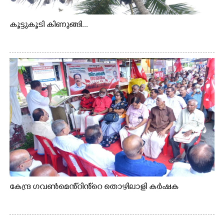
കൂട്ടുകൂടി കിണുങ്ങി...
കേന്ദ്ര ഗവൺമെൻ്റിൻ്റെ തൊഴിലാളി കർഷക