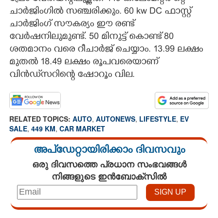
ചാർജിംഗിൽ സഞ്ചരിക്കും. 60 kw DC ഫാസ്റ്റ്
ചാർജിംഗ് സൗകര്യം ഈ രണ്ട്
വേർഷനിലുമുണ്ട്. 50 മിനുട്ട് കൊണ്ട് 80
ശതമാനം വരെ റീചാർജ് ചെയ്യാം. 13.99 ലക്ഷം
മുതൽ 18.49 ലക്ഷം രൂപവരെയാണ്
വിൻഡ്‌സറിന്റെ ഷോറൂം വില.
RELATED TOPICS:
AUTO
,
AUTONEWS
,
LIFESTYLE
,
EV
SALE
,
449 KM
,
CAR MARKET
അപ്ഡേറ്റായിരിക്കാം ദിവസവും
ഒരു ദിവസത്തെ പ്രധാന സംഭവങ്ങൾ
നിങ്ങളുടെ ഇൻബോക്സിൽ