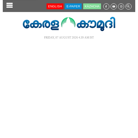
SECTIONS
ENGLISH
E-PAPER
KĀZHCHA
HOME
LATEST
FRIDAY, 07 AUGUST 2026 4.39 AM IST
AUDIO
NOTIFIED NEWS
POLL
KERALA
LOCAL
NEWS 360
CASE DIARY