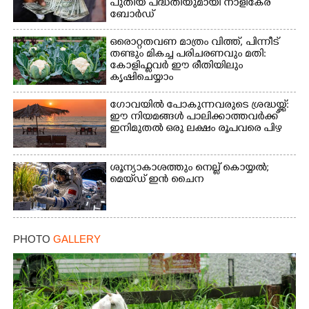
പുതിയ പദ്ധതിയുമായി നാളികേര
ബോർഡ്
ഒരൊറ്റതവണ മാത്രം വിത്ത്, പിന്നീട്
തണ്ടും മികച്ച പരിചരണവും മതി:
കോളിഫ്ലവർ ഈ രീതിയിലും
കൃഷിചെയ്യാം
ഗോവയിൽ പോകുന്നവരുടെ ശ്രദ്ധയ്ക്ക്:
ഈ നിയമങ്ങൾ പാലിക്കാത്തവർക്ക്
ഇനിമുതൽ ഒരു ലക്ഷം രൂപവരെ പിഴ
ശൂന്യാകാശത്തും നെല്ല് കൊയ്യൽ;
മെയ്‌ഡ് ഇൻ ചൈന
PHOTO
GALLERY