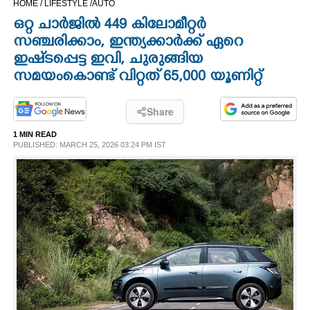
HOME /
LIFESTYLE /
AUTO
CINEMA
ഒറ്റ ചാർജിൽ 449 കിലോമീറ്റർ
സഞ്ചരിക്കാം, ഇന്ത്യക്കാർക്ക് ഏറെ
OPINION
ഇഷ്‌ടപ്പെട്ട ഇവി, ചുരുങ്ങിയ
സമയംകൊണ്ട് വിറ്റത് 65,000 യൂണിറ്റ്
PHOTOS
Share
LIFESTYLE
1 MIN READ
PUBLISHED: MARCH 25, 2026 03:24 PM IST
SPIRITUAL
INFO+
ART
ASTRO