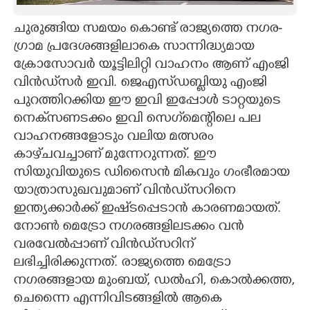
CARTOONS
ചുരുങ്ങിയ സമയം കൊണ്ട് രാജ്യത്തെ നഗര-
ഗ്രാമ പ്രദേശങ്ങളിലാകെ സാന്നിദ്ധ്യമായ
ക്രോസോവർ‌ യൂട്ടിലിറ്റി വാഹനം ആണ് എംജി
LITERATURE
വിൻഡ്‌സർ ഇവി. ജെഎസ്‌ഡബ്ളിയു എംജി
പുറത്തിറക്കിയ ഈ ഇവി ഇപ്പോൾ ടാറ്റയുടെ
ZOOM
നെക്‌സണടക്കം ഇവി സെഗ്‌മെന്റിലെ പല
വാഹനങ്ങളോടും വലിയ മത്സരം
CONTACT US
കാഴ്‌ചവച്ചാണ് മുന്നേറുന്നത്. ഈ
സിയുവിയുടെ ഡിസൈൻ മികവും ഗംഭീരമായ
യാത്രാസുഖവുമാണ് വിൻഡ്‌സറിനെ
ഇന്ത്യക്കാർക്ക് ഇഷ്‌ടപ്പെടാൻ കാരണമായത്.
നോൺ മെട്രോ നഗരങ്ങളിലടക്കം വൻ
വരവേൽപ്പാണ് വിൻഡ്‌സറിന്
ലഭിച്ചിരിക്കുന്നത്. രാജ്യത്തെ മെട്രോ
നഗരങ്ങളായ മുംബയ്, ഡൽഹി, കൊൽക്കത്ത,
ചെന്നൈ എന്നിവിടങ്ങളിൽ ആകെ