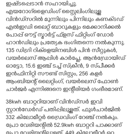
ഇഷ്‌ടപ്പെടാൻ സഹായിച്ചു.
എയറോഗ്‌ളൈഡിംഗ് സ്റ്റൈലിംഗിലുള്ള
വിൻഡ്‌സറിൽ മുന്നിലും പിന്നിലും കണക്‌ടഡ്
എൽഇഡി ലൈറ്റ് ബാറുകളും മെക്കാനിക്കൽ
പോപ്പ് ഔട്ട് സ്മാർട്ട് ഫ്‌ളസ് ഫിറ്റിംഗ് ഡോർ
ഹാൻഡിലും പ്രത്യേക ഭംഗിതന്നെ നൽകുന്നു.
135 ഡിഗ്രി റിക്‌ളെയിനബിൾ പിൻ സീറ്റുകൾ,​
വയർലെസ് ആപ്പിൾ കാർ‌പ്ളേ,​ ആൻഡ്രോയി‌ഡ്
ഓട്ടോ,​ 15.6 ഇഞ്ച് ടച്ച് സ്‌ക്രീൻ,​ 9 സ്‌പീക്കർ
ഇൻഫിനിറ്റി സൗണ്ട് സിസ്റ്റം,​ 256 കളർ
ആംബിയന്റ് ലൈറ്റിംഗ്,​ വയർ‌ലെസ് ഫോൺ
ചാർജർ എന്നിങ്ങനെ ഇന്റീരിയർ ഗംഭീരമാണ്.
38kwh ബാറ്ററിയാണ് വിൻഡ്‌സർ ഇവി
സ്റ്റാൻ‌ഡേർഡ് പതിപ്പിലുള്ളത്. ഫുൾചാർജിൽ
332 കിലോമീറ്റർ ഡ്രൈവിംഗ് റേഞ്ച് നൽകും.
പ്രോ വേരിയന്റിൽ 52.9kwh ബാറ്ററി പാക്കാണ്
പ്രോ വേരിയന്റിലുള്ളത്. 449 കിലോമീറ്റർ ഒറ്റ