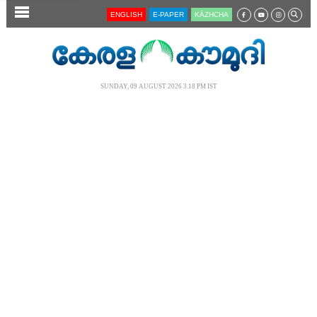
SECTIONS
ENGLISH
E-PAPER
KĀZHCHA
HOME
LATEST
SUNDAY, 09 AUGUST 2026 3.18 PM IST
AUDIO
NOTIFIED NEWS
POLL
KERALA
LOCAL
NEWS 360
CASE DIARY