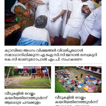
ക്യാമ്പിലെ അംഗം വിഷമങ്ങൾ വിവരിച്ചപ്പോൾ
സമാധാനിപ്പിക്കുന്ന എ.ഐ.സി.സി ജനറൽ സെക്രട്ടറി
കെ.സി വേണുഗോപാൽ എം.പി. സഹകരണ-
എക്സൈസ് വകുപ്പ് മന്ത്രി എം. ലിജു, എന്നിവർ
വീടുകളിൽ വെള്ളം
വീടുകളിൽ വെള്ളം
കയറിയതിനെത്തുടർന്ന്
കയറിയതിനെത്തുടർന്ന്
ആലപ്പുഴ ചമ്പക്കുളം