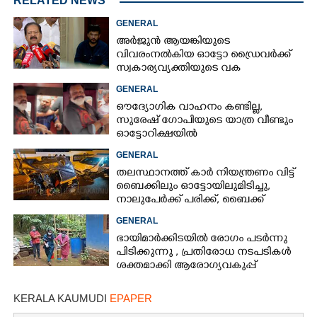
RELATED NEWS
GENERAL
അർജുൻ ആയങ്കിയുടെ
വിവരംനൽകിയ ഓട്ടോ ഡ്രൈവർക്ക്
സ്വകാര്യവ്യക്തിയുടെ വക
പാരിതോഷികം: മന്ത്രി രമേശ്
GENERAL
ചെന്നിത്തല
ഔദ്യോഗിക വാഹനം കണ്ടില്ല,
സുരേഷ് ഗോപിയുടെ യാത്ര വീണ്ടും
ഓട്ടോറിക്ഷയിൽ
GENERAL
തലസ്ഥാനത്ത് കാർ നിയന്ത്രണം വിട്ട്
ബൈക്കിലും ഓട്ടോയിലുമിടിച്ചു,​
നാലുപേർക്ക് പരിക്ക്,​ ബൈക്ക്
യാത്രികന്റെ കാലറ്റു
GENERAL
ഭായിമാർക്കിടയിൽ രോഗം പടർന്നു
പിടിക്കുന്നു ,​ പ്രതിരോധ നടപടികൾ
ശക്തമാക്കി ആരോഗ്യവകുപ്പ്
KERALA KAUMUDI
EPAPER