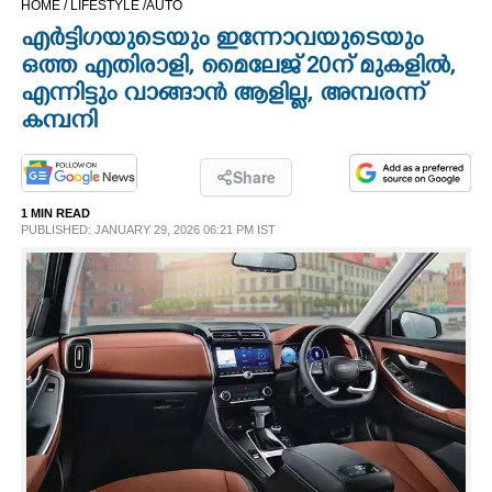
HOME /
LIFESTYLE /
AUTO
CINEMA
എർട്ടിഗയുടെയും ഇന്നോവയുടെയും
ഒത്ത എതിരാളി, മൈലേജ് 20ന് മുകളിൽ,
OPINION
എന്നിട്ടും വാങ്ങാൻ ആളില്ല, അമ്പരന്ന്
കമ്പനി
PHOTOS
Share
LIFESTYLE
1 MIN READ
PUBLISHED: JANUARY 29, 2026 06:21 PM IST
SPIRITUAL
INFO+
ART
ASTRO