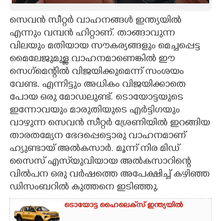
CARTOONS
സെവൻ സീറ്റർ വാഹനങ്ങൾ ഇന്ത്യയിൽ
എന്നും വമ്പൻ ഹിറ്റാണ്. താങ്ങാവുന്ന
വിലയും മതിയായ സൗകര്യങ്ങളും മെച്ചപ്പെട്ട
LITERATURE
മൈലേജുമുള്ള വാഹനമാണെങ്കിൽ ഈ
സെഗ്മെന്റിൽ വിജയിക്കുമെന്ന് സംശയം
ZOOM
വേണ്ട. എന്നിട്ടും അധികം വിജയിക്കാതെ
പോയ ഒരു മോഡലുണ്ട്. ടൊയോട്ടയുടെ
CONTACT US
ഇന്നോവയും മാരുതിയുടെ എർട്ടിഗയും
വാഴുന്ന സെവൻ സീറ്റർ ശ്രേണിയിൽ ഇറങ്ങിയ
താരതമ്യേന ഭേദപ്പെട്ടൊരു വാഹനമാണ്
ഹ്യുണ്ടായ് അൽകസാർ. മൂന്ന് നിര മിഡ്
സൈസ് എസ്‌യുവിയായ അൽകസാറിന്റെ
വിൽപന ഒരു വർഷത്തെ അപേക്ഷിച്ച് കഴിഞ്ഞ
ഡിസംബറിൽ കുത്തനെ ഇടിഞ്ഞു.
ടൊയോട്ട ഹൈലെക്‌സ് ഇന്ത്യയിൽ