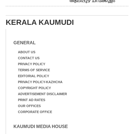
ആലപ്പുഴ ചമ്പക്കുളം
ഫാദർ തോമസ്
ഫാദർ തോമസ്
പോരൂക്കര സെൻട്രൽ
പോരൂക്കര സെൻട്രൽ
സ്കൂളിലെ ദുരിതാശ്വാസ
സ്കൂളിലെ ദുരിതാശ്വാസ
ക്യാമ്പിലെത്തിയവർ
KERALA KAUMUDI
ക്യാമ്പിലെത്തിയവർ മഴ
വസ്ത്രങ്ങൾ
മാറിനിന്ന ഇടവേളയിൽ
ഉണക്കാനിട്ടിരിക്കുന്ന
ക്യാമ്പ് പരിസരത്ത്
ഗോൾപോസ്റ്റിന് മുന്നിൽ
വസ്ത്രങ്ങൾ
ഫുട്ബോൾ കളികളിൽ
GENERAL
ഉണക്കാനിടുന്ന കാഴ്ച.
ഏർപ്പെട്ടിരിക്കുന്ന
കുട്ടികൾ
ABOUT US
CONTACT US
PRIVACY POLICY
TERMS OF SERVICE
EDITORIAL POLICY
PRIVACY POLICY-KAZHCHA
COPYRIGHT POLICY
ADVERTISEMENT DISCLAIMER
PRINT AD RATES
OUR OFFICES
CORPORATE OFFICE
KAUMUDI MEDIA HOUSE