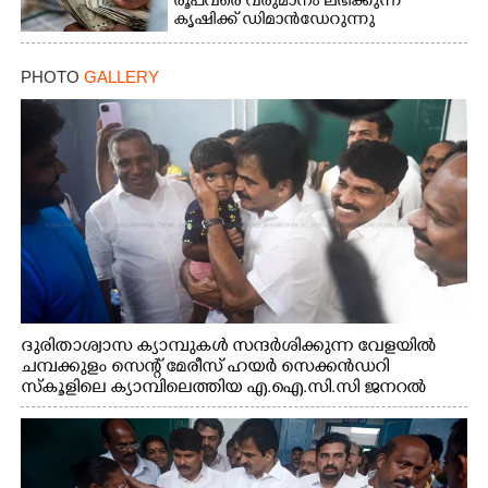
രൂപവരെ വരുമാനം ലഭിക്കുന്ന
കൃഷിക്ക് ഡിമാൻഡേറുന്നു
PHOTO
GALLERY
ദുരിതാശ്വാസ ക്യാമ്പുകൾ സന്ദർശിക്കുന്ന വേളയിൽ
ചമ്പക്കുളം സെന്റ് മേരീസ് ഹയർ സെക്കൻഡറി
സ്കൂളിലെ ക്യാമ്പിലെത്തിയ എ.ഐ.സി.സി ജനറൽ
സെക്രട്ടറി കെ.സി വേണുഗോപാൽ എം.പി കുരുന്നിനെ
എടുത്ത് ലാളിച്ചപ്പോൾ. സഹകരണ-എക്സൈസ്
വകുപ്പ് മന്ത്രി എം. ലിജു, കൃഷിവകുപ്പ് മന്ത്രി ടി. സിദ്ദിഖ്,
റെജി ചെറിയാൻ എം. എൽ. എ എന്നിവർ സമീപം