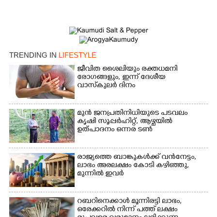
Copy Link
TRENDING IN
LIFESTYLE
ജീവിത ശൈലിയും രക്തധമനി
രോഗങ്ങളും, ഇന്ന് ദേശീയ
വാസ്‌കുലര്‍ ദിനം
മുൻ ജനപ്രതിനിധിയുടെ പടവലം
കൃഷി സൂപ്പർഹിറ്റ്,​ ആഴ്ചയിൽ
ഉത്പാദനം ഒന്നര ടൺ
രാജ്യത്തെ ബാങ്കുകൾക്ക് വൻനേട്ടം,​
ലാഭം അരലക്ഷം കോടി കഴിഞ്ഞു,​
മുന്നിൽ ഇവർ
റബറിനെക്കാൾ മൂന്നിരട്ടി ലാഭം,​
ഒരേക്കറിൽ നിന്ന് പത്ത് ലക്ഷം