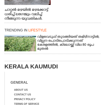
ചാറ്റൽ മഴയിൽ മഴക്കോട്ട്
ധരിച്ച് ലഗേജും വലിച്ച്
നീങ്ങുന്ന യുവതികൾ.
എറണാകുളം മേനകയിൽ
നിന്നുള്ള കാഴ്ച
TRENDING IN
LIFESTYLE
വിളവെടുപ്പ് തുടങ്ങിയത് തമിഴ്നാട്ടിൽ;
വില്പന പൊടിപൊടിക്കുന്നത്
കേരളത്തിൽ, കിലോയ്ക്ക് വില 80 രൂപ
മുതൽ
KERALA KAUMUDI
GENERAL
ABOUT US
CONTACT US
PRIVACY POLICY
TERMS OF SERVICE