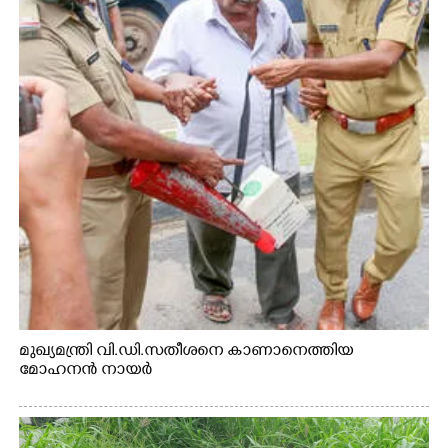
മുഖ്യമന്ത്രി വി.ഡി.സതീശനെ കാണാനെത്തിയ
മോഹനൻ നായർ