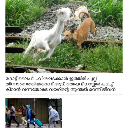
ഗോട്ട് ലൈഫ് ...വിശപ്പടക്കാൻ ഇത്തിരി പുല്ല്
തിന്നാനെത്തിയതാണ് ആട്. തെരുവ് നായ്ക്കൾ കടിച്ച്
കീറാൻ വന്നതോടെ വയറിന്റെ ആന്തൽ മറന്ന് ജീവന്
വേണ്ടിയായി ഓട്ടം. എറണാകുളം വാത്തുരുത്തിയിൽ
നിന്നുള്ള കാഴ്ച