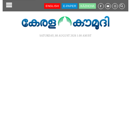
SECTIONS
ENGLISH
E-PAPER
KĀZHCHA
HOME
LATEST
SATURDAY, 08 AUGUST 2026 1.00 AM IST
AUDIO
NOTIFIED NEWS
POLL
KERALA
LOCAL
NEWS 360
CASE DIARY