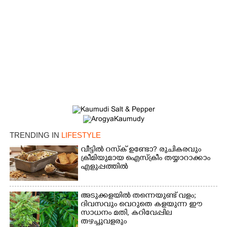
×
Share this link
Copy Link
TRENDING IN
LIFESTYLE
വീട്ടിൽ റസ്ക് ഉണ്ടോ? രുചികരവും
ക്രീമിയുമായ ഐസ്ക്രീം തയ്യാറാക്കാം
എളുപ്പത്തിൽ
അടുക്കളയിൽ തന്നെയുണ്ട് വളം;
ദിവസവും വെറുതെ കളയുന്ന ഈ
സാധനം മതി, കറിവേപ്പില
തഴച്ചുവളരും