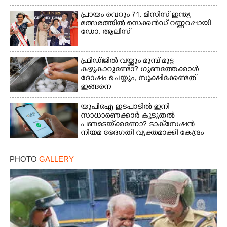
പ്രായം വെറും 71, മിസിസ് ഇന്ത്യ
മത്സരത്തിൽ സെക്കൻഡ് റണ്ണറപ്പായി
ഡോ. ആലീസ്
ഫ്രിഡ്ജിൽ വയ്ക്കും മുമ്പ് മുട്ട
കഴുകാറുണ്ടോ? ഗുണത്തേക്കാൾ
ദോഷം ചെയ്യും,​ സൂക്ഷിക്കേണ്ടത്
ഇങ്ങനെ
യുപിഐ ഇടപാടിൽ ഇനി
സാധാരണക്കാർ കൂടുതൽ
പണമടയ്‌ക്കണോ?​ ടാക്‌സേഷൻ
നിയമ ഭേദഗതി വ്യക്തമാക്കി കേന്ദ്രം
PHOTO
GALLERY