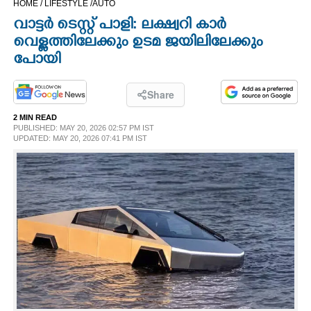
HOME /
LIFESTYLE /
AUTO
CINEMA
വാട്ടർ ടെസ്റ്റ് പാളി: ലക്ഷ്വറി കാർ
വെള്ളത്തിലേക്കും ഉടമ ജയിലിലേക്കും
OPINION
പോയി
PHOTOS
Share
2 MIN READ
PUBLISHED: MAY 20, 2026 02:57 PM IST
LIFESTYLE
UPDATED: MAY 20, 2026 07:41 PM IST
SPIRITUAL
INFO+
ART
ASTRO