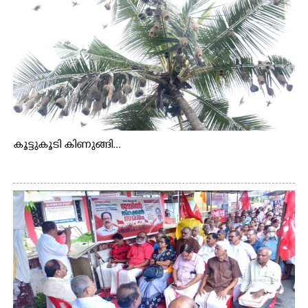
കൂട്ടുകൂടി കിണുങ്ങി...