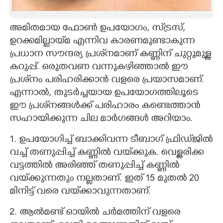
CARTOONS
അമിതമായ ഫോൺ ഉപയോഗം, സ്‌ട്രസ്,
ഉറക്കമില്ലായ്‌മ എന്നിവ കാരണമുണ്ടാകുന്ന
LITERATURE
പ്രധാന സൗന്ദര്യ പ്രശ്‌നമാണ് കണ്ണിന് ചുറ്റുമുള്ള
കറുപ്പ്. ഒരുതവണ വന്നുകഴിഞ്ഞാൽ ഈ
ZOOM
പ്രശ്‌നം പരിഹരിക്കാൻ വളരെ പ്രയാസമാണ്.
എന്നാൽ, തുടർച്ചയായ ഉപയോഗത്തിലൂടെ
CONTACT US
ഈ പ്രശ്‌നങ്ങൾക്ക് പരിഹാരം കണ്ടെത്താൻ
സഹായിക്കുന്ന ചില മാർഗങ്ങൾ അറിയാം.
1. ഉപയോഗിച്ച് ബാക്കിവന്ന ടീബാഗ് ഫ്രിഡ്‌ജിൽ
വച്ച് തണുപ്പിച്ച് കണ്ണിൽ വയ്‌ക്കുക. വെള്ളരിക്ക
വട്ടത്തിൽ അരിഞ്ഞ് തണുപ്പിച്ച് കണ്ണിൽ
വയ്‌ക്കുന്നതും നല്ലതാണ്. ഇത് 15 മുതൽ 20
മിനിട്ട് വരെ വയ്‌ക്കാവുന്നതാണ്.
2. ആൽമണ്ട് ഓയിൽ ചർമത്തിന് വളരെ