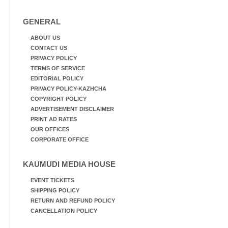
നേതൃത്വത്തിൽ
അവതരിപ്പിച്ച ലയ നമൻ
GENERAL
കഥക് നൃത്തത്തിൽ നിന്ന്
ABOUT US
CONTACT US
PRIVACY POLICY
TERMS OF SERVICE
EDITORIAL POLICY
PRIVACY POLICY-KAZHCHA
COPYRIGHT POLICY
ADVERTISEMENT DISCLAIMER
PRINT AD RATES
OUR OFFICES
CORPORATE OFFICE
KAUMUDI MEDIA HOUSE
EVENT TICKETS
SHIPPING POLICY
RETURN AND REFUND POLICY
CANCELLATION POLICY