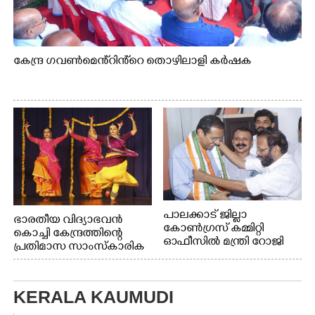
കേന്ദ്ര ഗവൺമെൻ്റിൻ്റെ തൊഴിലാളി കർഷക
പാലക്കാട് ജില്ലാ
ഭാരതീയ വിദ്യാഭവൻ
കോൺഗ്രസ് കമ്മിറ്റി
കൊച്ചി കേന്ദ്രത്തിന്റെ
ഓഫീസിൽ മന്ത്രി റോജി
പ്രതിമാസ സാംസ്കാരിക
എം ജോണിന്
പരിപാടിയുടെ ഭാഗമായി
ടി.ഡി റോഡിലെ ഭാരതീയ
വിദ്യാഭവൻ സർദാർ
KERALA KAUMUDI
പട്ടേൽ സഭാഗൃഹത്തിൽ
എം. അക്ഷതയുടെ