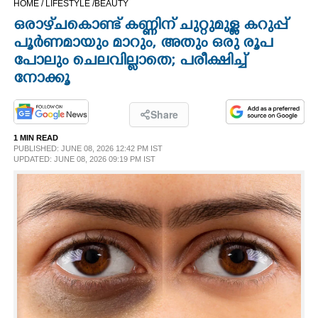
HOME /
LIFESTYLE /
BEAUTY
CINEMA
ഒരാഴ്‌ചകൊണ്ട് കണ്ണിന് ചുറ്റുമുള്ള കറുപ്പ്
പൂർണമായും മാറും, അതും ഒരു രൂപ
OPINION
പോലും ചെലവില്ലാതെ; പരീക്ഷിച്ച്
നോക്കൂ
PHOTOS
Share
LIFESTYLE
1 MIN READ
PUBLISHED: JUNE 08, 2026 12:42 PM IST
UPDATED: JUNE 08, 2026 09:19 PM IST
SPIRITUAL
INFO+
ART
ASTRO