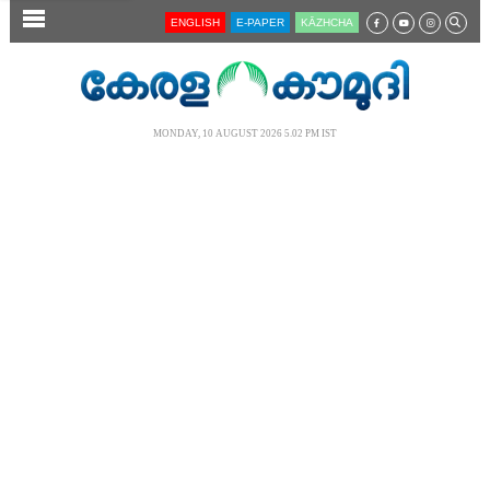
SECTIONS
ENGLISH
E-PAPER
KĀZHCHA
HOME
LATEST
MONDAY, 10 AUGUST 2026 5.02 PM IST
AUDIO
NOTIFIED NEWS
POLL
KERALA
LOCAL
NEWS 360
CASE DIARY