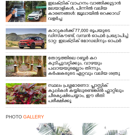
ഇലക്ട്രിക് വാഹനം വാങ്ങിക്കൂട്ടാൻ
മലയാളികൾ, പിന്നിൽ വലിയ
കാരണങ്ങൾ: ജൂലായിൽ റെക്കാഡ്
വളർച്ച
×
Share this link
കാറുകൾക്ക് 77,000 രൂപയുടെ
ഡിസ്കൗണ്ട്, വമ്പൻ ഓഫർ പ്രഖ്യാപിച്ച്
ടാറ്റ: ഇലക്ട്രിക് മോഡലിനും ഓഫർ
തോട്ടത്തിലെ റബ്ബർ കറ
കുടിച്ചുവറ്റിക്കും, വാഴയും
Copy Link
പപ്പായയുമെല്ലാം തിന്നും,
കർഷകരുടെ ഏറ്റവും വലിയ ശത്രു
സ്ഥലം പ്രശ്നമാണോ: പ്ലാസ്റ്റിക്
കുപ്പികൾ കയ്യിലുണ്ടെങ്കിൽ ഫ്ലാറ്റിലും
ചീരകൃഷിചെയ്യാം, ഈ രീതി
പരീക്ഷിക്കൂ
PHOTO
GALLERY