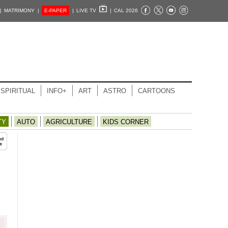
|
MATRIMONY |
E-PAPER
|
LIVE TV
|
CAL 2026
SPIRITUAL
INFO+
ART
ASTRO
CARTOONS
TY
AUTO
AGRICULTURE
KIDS CORNER