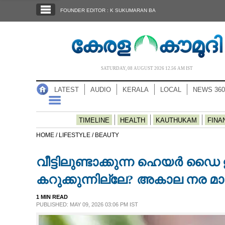
SECTIONS
FOUNDER EDITOR : K SUKUMARAN BA
HOME
LATEST
AUDIO
SATURDAY, 08 AUGUST 2026 12.56 AM IST
NOTIFIED NEWS
LATEST
AUDIO
KERALA
LOCAL
NEWS 360
POLL
KERALA
TIMELINE
HEALTH
KAUTHUKAM
FINA
HOME /
LIFESTYLE /
BEAUTY
LOCAL
വീട്ടിലുണ്ടാക്കുന്ന ഹെയർ ഡൈ
NEWS 360
കറുക്കുന്നില്ലേ? അകാല നര മാ
1 MIN READ
CASE DIARY
PUBLISHED: MAY 09, 2026 03:06 PM IST