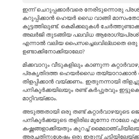
ഇന്ന് ചെറുപ്പക്കാർവരെ നേരിടുന്നൊരു പ്
CARTOONS
കറുപ്പിക്കാൻ ഹെയർ ഡൈ വാങ്ങി മാസംതോറ
കൂട്ടത്തിലുണ്ട്. കെമിക്കലുകൾ ചേർത്തുണ
LITERATURE
അലർജി തുടങ്ങിയ പലവിധ ആരോഗ്യപ്രശ്‌നങ്ങ
എന്നാൽ വലിയ പൈസച്ചെലവില്ലാതെ ഒരു 
ZOOM
ഉണ്ടാക്കിനോക്കിയാലോ?
മിക്കവാറും വീടുകളിലും കാണുന്ന കറ്റാർവാ
CONTACT US
പ്രകൃതിദത്ത ഹെയർഡൈ തയ്യാറാക്കാൻ ആവ
തിളപ്പിക്കാൻ വയ്ക്കണം. ഇതുനന്നായി തിളച്ച
പനികൂർക്കയിലയും രണ്ട് കർപ്പൂരവും ഇട്ടുക
മാറ്റിവയ്ക്കാം.
അടുത്തതായി ഒരു തണ്ട് കറ്റാർവാഴയുടെ ജെല
പനികൂർക്കയുടെ തളിരില മൂന്നോ നാലോ എണ്ണവ
കഷ്ണങ്ങളാക്കിയതും കുറച്ച് മൈലാഞ്ചിയിലയ
അരച്ചതിനുശേഷം ഒരു ഇരുമ്പ് ചട്ടിയിലേയ്ക്ക്