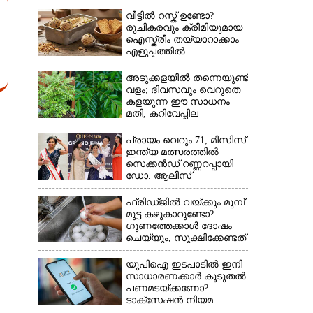
വീട്ടിൽ റസ്ക് ഉണ്ടോ?
രുചികരവും ക്രീമിയുമായ
ഐസ്ക്രീം തയ്യാറാക്കാം
×
എളുപ്പത്തിൽ
അടുക്കളയിൽ തന്നെയുണ്ട്
വളം; ദിവസവും വെറുതെ
കളയുന്ന ഈ സാധനം
മതി, കറിവേപ്പില
തഴച്ചുവളരും
പ്രായം വെറും 71, മിസിസ്
ഇന്ത്യ മത്സരത്തിൽ
സെക്കൻഡ് റണ്ണറപ്പായി
ഡോ. ആലീസ്
ഫ്രിഡ്ജിൽ വയ്ക്കും മുമ്പ്
മുട്ട കഴുകാറുണ്ടോ?
ഗുണത്തേക്കാൾ ദോഷം
ചെയ്യും,​ സൂക്ഷിക്കേണ്ടത്
ഇങ്ങനെ
യുപിഐ ഇടപാടിൽ ഇനി
സാധാരണക്കാർ കൂടുതൽ
പണമടയ്‌ക്കണോ?​
ടാക്‌സേഷൻ നിയമ
ഭേദഗതി വ്യക്തമാക്കി