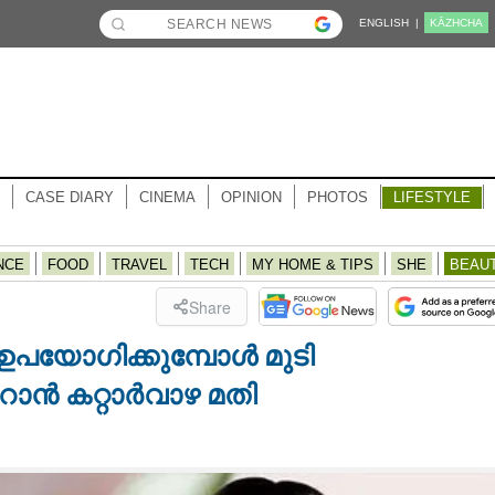
ENGLISH |
KĀZHCHA
CASE DIARY
CINEMA
OPINION
PHOTOS
LIFESTYLE
NCE
FOOD
TRAVEL
TECH
MY HOME & TIPS
SHE
BEAU
Share
 ഉപയോഗിക്കുമ്പോൾ മുടി
റാൻ കറ്റാർവാഴ മതി