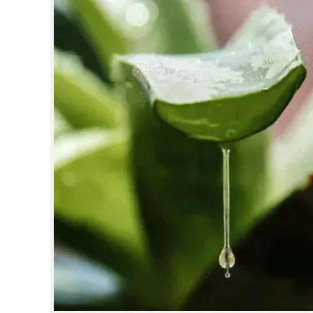
CINEMA
OPINION
PHOTOS
LIFESTYLE
SPIRITUAL
INFO+
ART
ASTRO