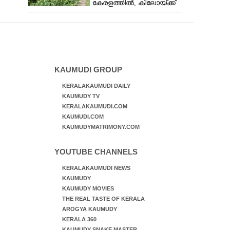
കേരളത്തിൽ, കിലോയ്ക്ക്
വില 80 രൂപ മുതൽ
KAUMUDI GROUP
KERALAKAUMUDI DAILY
KAUMUDY TV
KERALAKAUMUDI.COM
KAUMUDI.COM
KAUMUDYMATRIMONY.COM
YOUTUBE CHANNELS
KERALAKAUMUDI NEWS
KAUMUDY
KAUMUDY MOVIES
THE REAL TASTE OF KERALA
AROGYA KAUMUDY
KERALA 360
KAUMUDY SNAKE MASTER