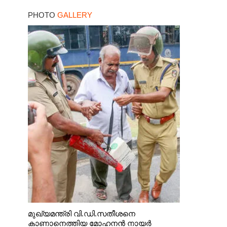
കേന്ദ്രം
PHOTO
GALLERY
മുഖ്യമന്ത്രി വി.ഡി.സതീശനെ
കാണാനെത്തിയ മോഹനൻ നായർ