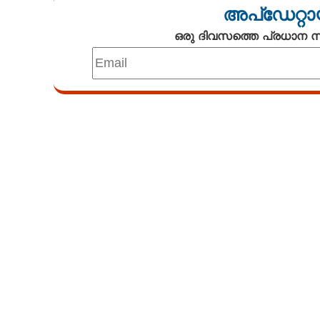
അപ്ഡേറ്റാ
ഒരു ദിവസത്തെ പ്രധാന
വീട്ടിലുണ്ടാക്
ഉപയോഗിക്കുമ്പോൾ മുടി കറുക്കുന
അകാല നര മാറാ