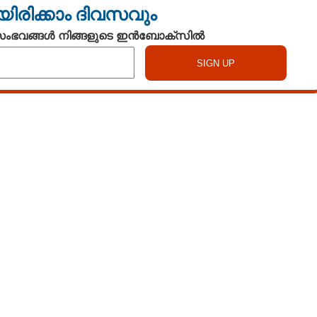
യിരിക്കാം ദിവസവും
 സംഭവങ്ങൾ നിങ്ങളുടെ ഇൻബോക്സിൽ
Share this link
Copy Link
കുന്ന ഹെയർ ഡൈ
്നില്ലേ?
ൻ കറ്റാർവാഴ മതി