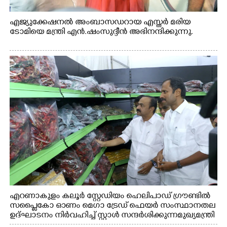
എജ്യുക്കേഷനൽ അംബാസഡറായ എസ്തർ മരിയ
ടോമിയെ മന്ത്രി എൻ.ഷംസുദ്ദീൻ അഭിനന്ദിക്കുന്നു.
എറണാകുളം കലൂർ സ്റ്റേഡിയം ഹെലിപാഡ് ഗ്രൗണ്ടിൽ
സപ്ളൈകോ ഓണം മെഗാ ട്രേഡ് ഫെയർ സംസ്ഥാനതല
ഉദ്ഘാടനം നിർവഹിച്ച് സ്റ്റാൾ സന്ദർശിക്കുന്ന മുഖ്യമന്ത്രി
വി.ഡി. സതീശൻ. മന്ത്രി അനൂപ് ജേക്കബ് സമീപം