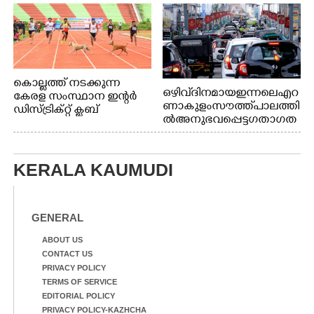
കൊല്ലത്ത് നടക്കുന്ന
ഒഴിവ് ദിനമായ ഇന്നലെ എറ
കേരള സംസ്ഥാന ഇന്റർ
ണാകുളം സൗത്ത് പാലത്തി
ഡിസ്ട്രിക്റ്റ് ക്ലബ്
ൽ അനുഭവപ്പെട്ട ഗതാഗത
അത്‌ലറ്റിക്
ക്കുരുക്ക്
ചാമ്പ്യൻഷിപ്പിൽ അണ്ടർ
20 ആൺകുട്ടികളുടെ 200
മീറ്റർ ഓട്ടം ഫൈനൽ
KERALA KAUMUDI
മത്സരത്തിനിടെ സിന്തറ്റിക്
ട്രാക്കിന് കുറുകെ ഓടുന്ന
നായകൾ.
GENERAL
ABOUT US
CONTACT US
PRIVACY POLICY
TERMS OF SERVICE
EDITORIAL POLICY
PRIVACY POLICY-KAZHCHA