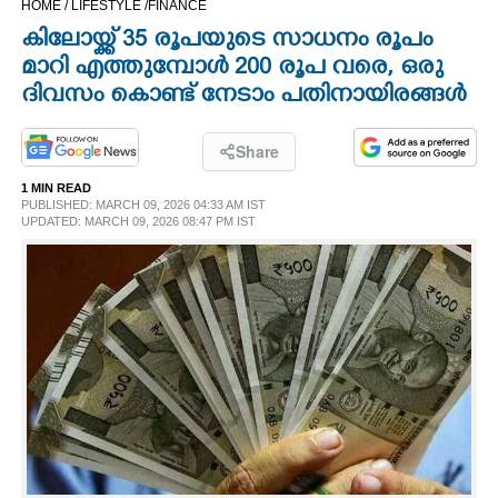
HOME /
LIFESTYLE /
FINANCE
CINEMA
കിലോയ്ക്ക് 35 രൂപയുടെ സാധനം രൂപം
മാറി എത്തുമ്പോൾ 200 രൂപ വരെ, ഒരു
OPINION
ദിവസം കൊണ്ട് നേടാം പതിനായിരങ്ങൾ
PHOTOS
Share
1 MIN READ
PUBLISHED: MARCH 09, 2026 04:33 AM IST
LIFESTYLE
UPDATED: MARCH 09, 2026 08:47 PM IST
SPIRITUAL
INFO+
ART
ASTRO