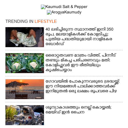
TRENDING IN
LIFESTYLE
40 ലഭിച്ചിരുന്ന സ്ഥാനത്ത് ഇനി 350
രൂപ, മലയാളികൾക്ക് കോളടിച്ചു:
പുതിയ പദ്ധതിയുമായി നാളികേര
ബോർഡ്
ഒരൊറ്റതവണ മാത്രം വിത്ത്, പിന്നീട്
തണ്ടും മികച്ച പരിചരണവും മതി:
കോളിഫ്ലവർ ഈ രീതിയിലും
കൃഷിചെയ്യാം
ഗോവയിൽ പോകുന്നവരുടെ ശ്രദ്ധയ്ക്ക്:
ഈ നിയമങ്ങൾ പാലിക്കാത്തവർക്ക്
ഇനിമുതൽ ഒരു ലക്ഷം രൂപവരെ പിഴ
ശൂന്യാകാശത്തും നെല്ല് കൊയ്യൽ;
മെയ്‌ഡ് ഇൻ ചൈന