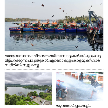
മത്സ്യബന്ധനം കഴിഞ്ഞെത്തിയ ബോട്ടുകൾക്ക് ചുറ്റും വട്ട
മിട്ട് പറക്കുന്ന പരുന്തുകൾ. എറണാകുളം കാളമുക്ക് ഹാർ
ബറിൽ നിന്നുള്ള കാഴ്ച
യുവമോർച്ചമാർച്ച്...