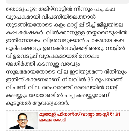
തൊടുപുഴ: തമിഴ്നാട്ടിൽ നിന്നും പച്ചകപ്പ
CARTOONS
വ്യാപകമായി വിപണിയിലെത്താൻ
തുടങ്ങിയതോടെ കളം മാറ്റിപ്പിടിച്ച് ജില്ലയിലെ
LITERATURE
കപ്പ കർഷകർ. വിൽക്കാനുളള തയ്യാറെടുപ്പിൽ
ഇതിനോടകം വിളവെടുക്കാൻ പാകമായ കപ്പ
ZOOM
ഭൂരിപക്ഷവും ഉണക്കിവാട്ടിക്കഴിഞ്ഞു. നാട്ടിൽ
വിളവെടുപ്പ് വ്യാപകമായതിനൊപ്പം
CONTACT US
അതിർത്തി കടന്നുള്ള വരവും
സുലഭമായതോടെ വില ഇടിയുമെന്ന ഭീതിയും
ഇതിന് കാരണമാണ്. നിലവിൽ 35 രൂപയാണ്
വിപണി വില. ഹൈറേഞ്ച് മേഖലയിൽ വാട്ട്
കപ്പയ്ക്കും ലോറേഞ്ചിൽ പച്ച കപ്പയ്ക്കുമാണ്
കൂടുതൽ ആവശ്യക്കാർ.
മുത്തൂറ്റ് ഫിനാൻസ് വായ്പാ ആസ്തി ₹1.91
ലക്ഷം കോടി