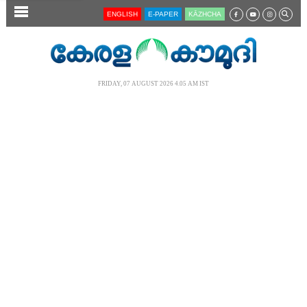
SECTIONS
ENGLISH
E-PAPER
KĀZHCHA
HOME
LATEST
FRIDAY, 07 AUGUST 2026 4.05 AM IST
AUDIO
NOTIFIED NEWS
POLL
KERALA
LOCAL
NEWS 360
CASE DIARY