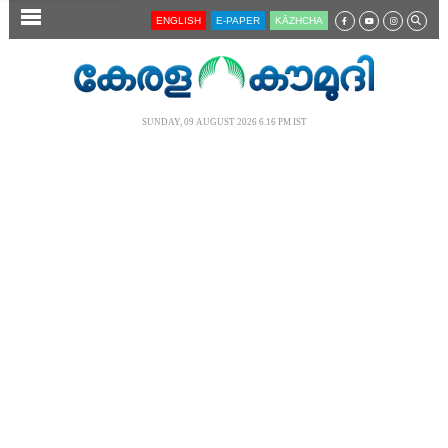
SECTIONS
ENGLISH
E-PAPER
KĀZHCHA
HOME
LATEST
SUNDAY, 09 AUGUST 2026 6.16 PM IST
AUDIO
NOTIFIED NEWS
POLL
KERALA
LOCAL
NEWS 360
CASE DIARY