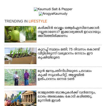
TRENDING IN
LIFESTYLE
കരിക്കിൻ വെള്ളം ഒആർഎസിനേക്കാൾ
നല്ലതാണോ? ഇക്കാര്യങ്ങൾ ഉറപ്പായും
അറിഞ്ഞിരിക്കണം
×
Share this link
കുറച്ച് സ്ഥലം മതി; 75 ദിവസം കൊണ്ട്
വീട്ടിലിരുന്ന് വരുമാനം നേടാം ഈ
കൃഷിയിലൂടെ
Copy Link
മുൻ ജനപ്രതിനിധിയുടെ പടവലം
കൃഷി സൂപ്പർഹിറ്റ്,​ ആഴ്ചയിൽ
ഉത്പാദനം ഒന്നര ടൺ
രാജ്യത്തെ ബാങ്കുകൾക്ക് വൻനേട്ടം,​
ലാഭം അരലക്ഷം കോടി കഴിഞ്ഞു,​
മുന്നിൽ ഇവർ