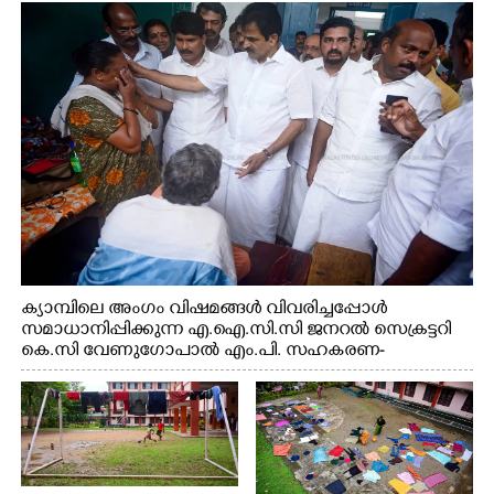
എടുത്ത് ലാളിച്ചപ്പോൾ. സഹകരണ-എക്സൈസ്
വകുപ്പ് മന്ത്രി എം. ലിജു, കൃഷിവകുപ്പ് മന്ത്രി ടി. സിദ്ദിഖ്,
റെജി ചെറിയാൻ എം. എൽ. എ എന്നിവർ സമീപം
ക്യാമ്പിലെ അംഗം വിഷമങ്ങൾ വിവരിച്ചപ്പോൾ
സമാധാനിപ്പിക്കുന്ന എ.ഐ.സി.സി ജനറൽ സെക്രട്ടറി
കെ.സി വേണുഗോപാൽ എം.പി. സഹകരണ-
എക്സൈസ് വകുപ്പ് മന്ത്രി എം. ലിജു, എന്നിവർ