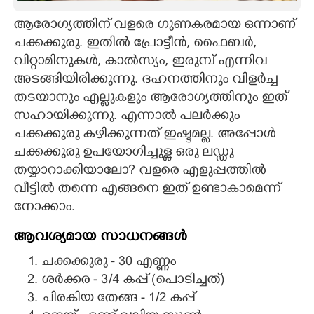
ആരോഗ്യത്തിന് വളരെ ഗുണകരമായ ഒന്നാണ്
CARTOONS
ചക്കക്കുരു. ഇതിൽ പ്രോട്ടീൻ,​ ഫെെബർ,​
വിറ്റാമിനുകൾ, കാൽസ്യം,​ ഇരുമ്പ് എന്നിവ
LITERATURE
അടങ്ങിയിരിക്കുന്നു. ദഹനത്തിനും വിളർച്ച
തടയാനും എല്ലുകളും ആരോഗ്യത്തിനും ഇത്
ZOOM
സഹായിക്കുന്നു. എന്നാൽ പലർക്കും
ചക്കക്കുരു കഴിക്കുന്നത് ഇഷ്ടമല്ല. അപ്പോൾ
CONTACT US
ചക്കക്കുരു ഉപയോഗിച്ചുള്ള ഒരു ലഡ്ഡു
തയ്യാറാക്കിയാലോ? വളരെ എളുപ്പത്തിൽ
വീട്ടിൽ തന്നെ എങ്ങനെ ഇത് ഉണ്ടാകാമെന്ന്
നോക്കാം.
ആവശ്യമായ സാധനങ്ങൾ
ചക്കക്കുരു - 30 എണ്ണം
ശർക്കര - 3/4 കപ്പ് (പൊടിച്ചത്)
ചിരകിയ തേങ്ങ - 1/2 കപ്പ്