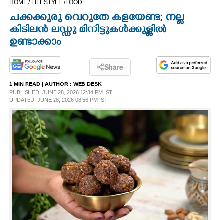
HOME /
LIFESTYLE /
FOOD
CINEMA
ചക്കക്കുരു വെറുതേ കളയേണ്ട; നല്ല
കിടിലൻ ലഡ്ഡു മിനിട്ടുകൾക്കുള്ളിൽ
OPINION
ഉണ്ടാക്കാം
PHOTOS
Share
1 MIN READ
| AUTHOR :
WEB DESK
PUBLISHED: JUNE 28, 2026 12:34 PM IST
LIFESTYLE
UPDATED: JUNE 28, 2026 08:56 PM IST
SPIRITUAL
INFO+
ART
ASTRO