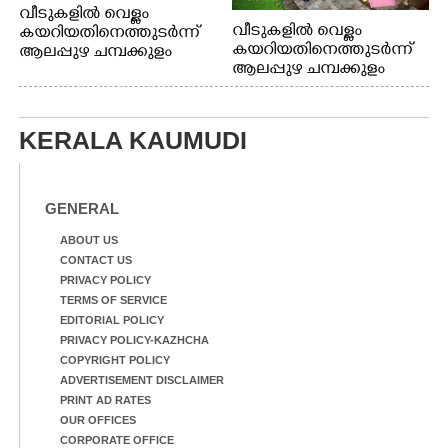
വീടുകളിൽ വെള്ളം
വീടുകളിൽ വെള്ളം
കയറിയതിനെത്തുടർന്ന്
കയറിയതിനെത്തുടർന്ന്
ആലപ്പുഴ ചമ്പക്കുളം
ആലപ്പുഴ ചമ്പക്കുളം
ഫാദർ തോമസ്
ഫാദർ തോമസ്
പോരൂക്കര സെൻട്രൽ
പോരൂക്കര സെൻട്രൽ
സ്കൂളിലെ ദുരിതാശ്വാസ
സ്കൂളിലെ ദുരിതാശ്വാസ
ക്യാമ്പിലെത്തിയവർ
KERALA KAUMUDI
ക്യാമ്പിലെത്തിയവർ മഴ
വസ്ത്രങ്ങൾ
മാറിനിന്ന ഇടവേളയിൽ
ഉണക്കാനിട്ടിരിക്കുന്ന
ക്യാമ്പ് പരിസരത്ത്
ഗോൾപോസ്റ്റിന് മുന്നിൽ
വസ്ത്രങ്ങൾ
ഫുട്ബോൾ കളികളിൽ
GENERAL
ഉണക്കാനിടുന്ന കാഴ്ച.
ഏർപ്പെട്ടിരിക്കുന്ന
കുട്ടികൾ
ABOUT US
CONTACT US
PRIVACY POLICY
TERMS OF SERVICE
EDITORIAL POLICY
PRIVACY POLICY-KAZHCHA
COPYRIGHT POLICY
ADVERTISEMENT DISCLAIMER
PRINT AD RATES
OUR OFFICES
CORPORATE OFFICE