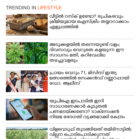
TRENDING IN
LIFESTYLE
വീട്ടിൽ റസ്ക് ഉണ്ടോ? രുചികരവും
ക്രീമിയുമായ ഐസ്ക്രീം തയ്യാറാക്കാം
എളുപ്പത്തിൽ
അടുക്കളയിൽ തന്നെയുണ്ട് വളം;
ദിവസവും വെറുതെ കളയുന്ന ഈ
×
സാധനം മതി, കറിവേപ്പില
Share this link
തഴച്ചുവളരും
പ്രായം വെറും 71, മിസിസ് ഇന്ത്യ
മത്സരത്തിൽ സെക്കൻഡ് റണ്ണറപ്പായി
ഡോ. ആലീസ്
Copy Link
യുപിഐ ഇടപാടിൽ ഇനി
സാധാരണക്കാർ കൂടുതൽ
പണമടയ്‌ക്കണോ?​ ടാക്‌സേഷൻ
നിയമ ഭേദഗതി വ്യക്തമാക്കി കേന്ദ്രം
വിളവെടുപ്പ് തുടങ്ങിയത് തമിഴ്നാട്ടിൽ;
വില്പന പൊടിപൊടിക്കുന്നത്