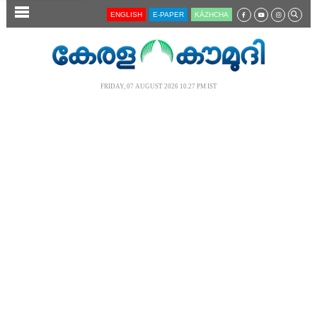
SECTIONS
ENGLISH
E-PAPER
KĀZHCHA
HOME
LATEST
FRIDAY, 07 AUGUST 2026 10.27 PM IST
AUDIO
NOTIFIED NEWS
POLL
KERALA
LOCAL
NEWS 360
CASE DIARY