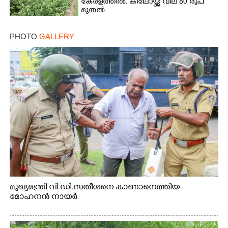
കേരളത്തിൽ, കിലോയ്ക്ക് വില 80 രൂപ
മുതൽ
PHOTO
GALLERY
മുഖ്യമന്ത്രി വി.ഡി.സതീശനെ കാണാനെത്തിയ
മോഹനൻ നായർ