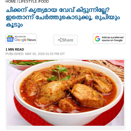
HOME /
LIFESTYLE /
FOOD
CINEMA
ചിക്കന് കൃത്യമായ വേവ് കിട്ടുന്നില്ലേ?
ഇതൊന്ന് ചേർത്തുകൊടുക്കൂ, രുചിയും
OPINION
കൂടും
PHOTOS
Share
1 MIN READ
PUBLISHED: MAY 05, 2026 01:53 PM IST
LIFESTYLE
SPIRITUAL
INFO+
ART
ASTRO