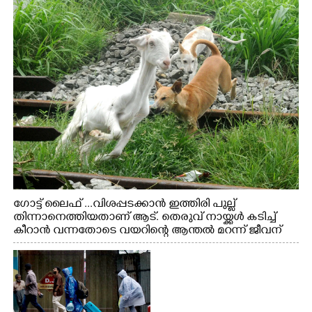
ഗോട്ട് ലൈഫ് ...വിശപ്പടക്കാൻ ഇത്തിരി പുല്ല്
തിന്നാനെത്തിയതാണ് ആട്. തെരുവ് നായ്ക്കൾ കടിച്ച്
കീറാൻ വന്നതോടെ വയറിന്റെ ആന്തൽ മറന്ന് ജീവന്
വേണ്ടിയായി ഓട്ടം. എറണാകുളം വാത്തുരുത്തിയിൽ
നിന്നുള്ള കാഴ്ച