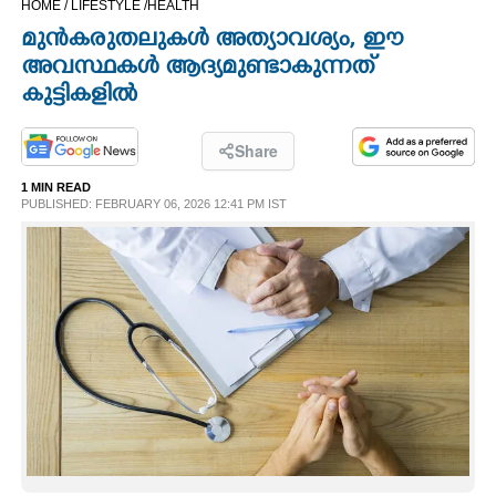
HOME /
LIFESTYLE /
HEALTH
CINEMA
മുൻകരുതലുകൾ അത്യാവശ്യം, ഈ
അവസ്ഥകൾ ആദ്യമുണ്ടാകുന്നത്
OPINION
കുട്ടികളിൽ
PHOTOS
Share
1 MIN READ
PUBLISHED: FEBRUARY 06, 2026 12:41 PM IST
LIFESTYLE
SPIRITUAL
INFO+
ART
ASTRO