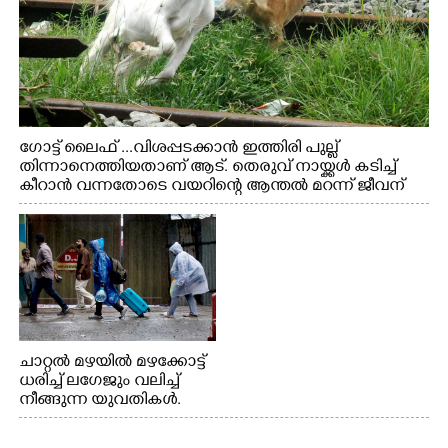
ഗോട്ട് ലൈഫ് ...വിശപ്പടക്കാൻ ഇത്തിരി പുല്ല്
തിന്നാനെത്തിയതാണ് ആട്. തെരുവ് നായ്ക്കൾ കടിച്ച്
കീറാൻ വന്നതോടെ വയറിന്റെ ആന്തൽ മറന്ന് ജീവന്
വേണ്ടിയായി ഓട്ടം. എറണാകുളം വാത്തുരുത്തിയിൽ
നിന്നുള്ള കാഴ്ച
ചാറ്റൽ മഴയിൽ മഴക്കോട്ട്
ധരിച്ച് ലഗേജും വലിച്ച്
നീങ്ങുന്ന യുവതികൾ.
എറണാകുളം മേനകയിൽ
നിന്നുള്ള കാഴ്ച