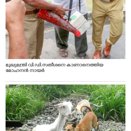
മുഖ്യമന്ത്രി വി.ഡി.സതീശനെ കാണാനെത്തിയ
മോഹനൻ നായർ