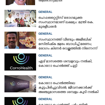
ആരോഗ്യമന്ത്രി
GENERAL
ഹെപ്പറ്റൈറ്റിസ് രോഗമുക്ത
സംസ്ഥാനമാണ് ലക്ഷ്യം: മന്ത്രി കെ.
മുരളീധരൻ
GENERAL
സംസ്ഥാനത്ത് വീണ്ടും അമീബിക്
മസ്‌തിഷ്‌ക ജ്വരം ബാധിച്ച് മരണം;
രോഗം കിണർ വെള്ളത്തിൽ നിന്നെന്ന്
സംശയം
GENERAL
ഏഴ് മാസത്തെ ശമ്പളവും നൽകി,
കോറോ ഹെൽത്ത് പൂട്ടി
GENERAL
കോറോ ഹെൽത്തിലെ
കൂട്ടപിരിച്ചുവിടൽ; ജീവനക്കാർക്ക്
അഞ്ചുമാസത്തെ ശമ്പളം കൂടി നൽകി
GENERAL