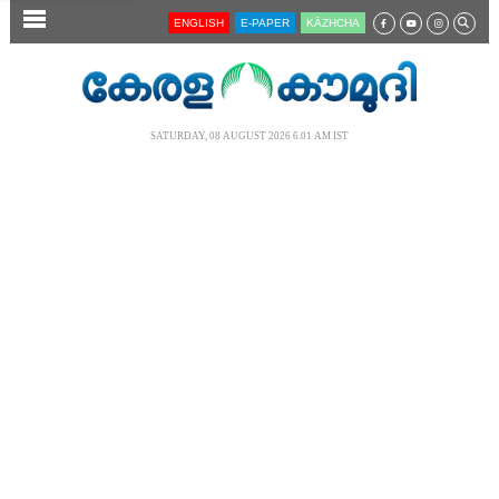
SECTIONS
ENGLISH
E-PAPER
KĀZHCHA
HOME
LATEST
SATURDAY, 08 AUGUST 2026 6.01 AM IST
AUDIO
NOTIFIED NEWS
POLL
KERALA
LOCAL
NEWS 360
CASE DIARY