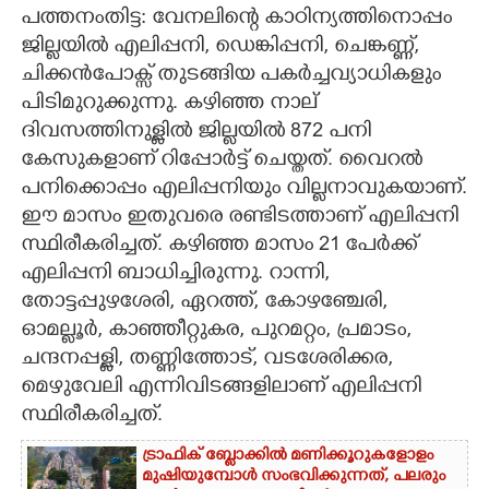
പത്തനംതിട്ട: വേനലിന്റെ കാഠിന്യത്തിനൊപ്പം
CARTOONS
ജില്ലയിൽ എലിപ്പനി, ഡെങ്കിപ്പനി, ചെങ്കണ്ണ്,
ചിക്കൻപോക്സ് തുടങ്ങിയ പകർച്ചവ്യാധികളും
പിടിമുറുക്കുന്നു. കഴിഞ്ഞ നാല്
LITERATURE
ദിവസത്തിനുള്ളിൽ ജില്ലയിൽ 872 പനി
കേസുകളാണ് റിപ്പോർട്ട് ചെയ്തത്. വൈറൽ
ZOOM
പനിക്കൊപ്പം എലിപ്പനിയും വില്ലനാവുകയാണ്.
ഈ മാസം ഇതുവരെ രണ്ടിടത്താണ് എലിപ്പനി
CONTACT US
സ്ഥിരീകരിച്ചത്. കഴിഞ്ഞ മാസം 21 പേർക്ക്
എലിപ്പനി ബാധിച്ചിരുന്നു. റാന്നി,
തോട്ടപ്പുഴശേരി, ഏറത്ത്, കോഴഞ്ചേരി,
ഓമല്ലൂർ, കാഞ്ഞീറ്റുകര, പുറമറ്റം, പ്രമാടം,
ചന്ദനപ്പള്ളി, തണ്ണിത്തോട്, വടശേരിക്കര,
മെഴുവേലി എന്നിവിടങ്ങളിലാണ് എലിപ്പനി
സ്ഥിരീകരിച്ചത്.
ട്രാഫിക് ബ്ലോക്കിൽ മണിക്കൂറുകളോളം
മുഷിയുമ്പോൾ സംഭവിക്കുന്നത്, പലരും