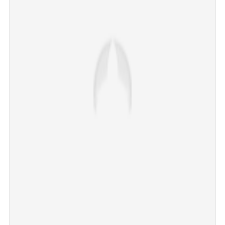
×
Share this link
Copy Link