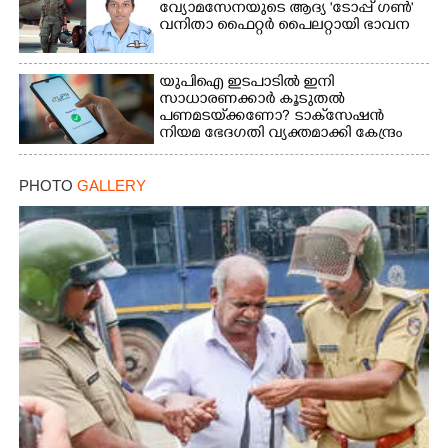
വ്യോമസേനയുടെ ആദ്യ 'ടോപ്പ് ഗൺ'
വനിതാ ഫൈറ്റർ പൈലറ്റായി ഭാവന
യുപിഐ ഇടപാടിൽ ഇനി
സാധാരണക്കാർ കൂടുതൽ
പണമടയ്‌ക്കണോ?​ ടാക്‌സേഷൻ
നിയമ ഭേദഗതി വ്യക്തമാക്കി കേന്ദ്രം
PHOTO
GALLERY