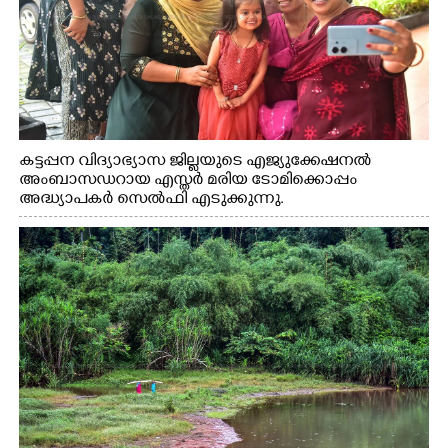
കട്ടപ്പന വിദ്യാഭ്യാസ ജില്ലയുടെ എജ്യുക്കേഷനൽ
അംബാസഡറായ എസ്തർ മരിയ ടോമിക്കൊപ്പം
അദ്ധ്യാപകർ സെൽഫി എടുക്കുന്നു.