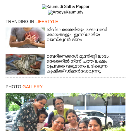
×
Share this link
TRENDING IN
LIFESTYLE
ജീവിത ശൈലിയും രക്തധമനി
രോഗങ്ങളും, ഇന്ന് ദേശീയ
വാസ്‌കുലര്‍ ദിനം
Copy Link
റബറിനെക്കാൾ മൂന്നിരട്ടി ലാഭം,​
ഒരേക്കറിൽ നിന്ന് പത്ത് ലക്ഷം
രൂപവരെ വരുമാനം ലഭിക്കുന്ന
കൃഷിക്ക് ഡിമാൻഡേറുന്നു
PHOTO
GALLERY