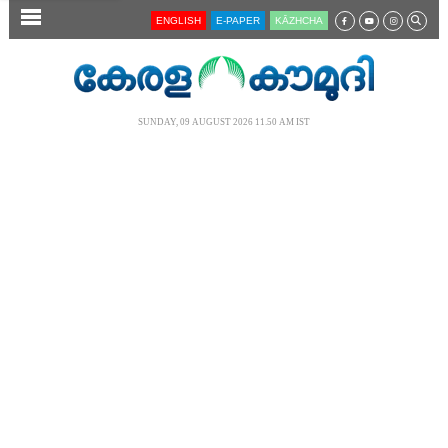
SECTIONS
ENGLISH
E-PAPER
KĀZHCHA
HOME
LATEST
SUNDAY, 09 AUGUST 2026 11.50 AM IST
AUDIO
NOTIFIED NEWS
POLL
KERALA
LOCAL
NEWS 360
CASE DIARY