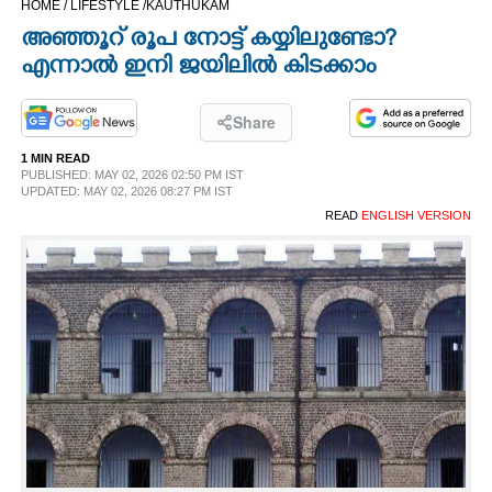
HOME /
LIFESTYLE /
KAUTHUKAM
CINEMA
അഞ്ഞൂറ് രൂപ നോട്ട് കയ്യിലുണ്ടോ?​
എന്നാൽ ഇനി ജയിലിൽ കിടക്കാം
OPINION
Share
PHOTOS
1 MIN READ
PUBLISHED: MAY 02, 2026 02:50 PM IST
UPDATED: MAY 02, 2026 08:27 PM IST
LIFESTYLE
READ
ENGLISH VERSION
SPIRITUAL
INFO+
ART
ASTRO