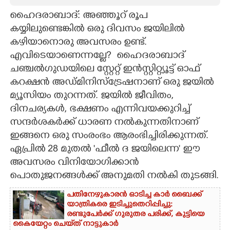
ഹൈദരാബാദ്: അഞ്ഞൂറ് രൂപ
CARTOONS
കയ്യിലുണ്ടെങ്കിൽ ഒരു ദിവസം ജയിലിൽ
കഴിയാനൊരു അവസരം ഉണ്ട്.
LITERATURE
എവിടെയാണെന്നല്ലേ?​ ​ ഹൈദരാബാദ്
ചഞ്ചൽ​ഗുഡയിലെ സ്റ്റേറ്റ് ഇൻസ്റ്റിറ്റ്യൂട്ട് ഓഫ്
ZOOM
കറക്ഷൻ അഡ്മിനിസ്ട്രേഷനാണ് ഒരു ജയിൽ
മ്യൂസിയം തുറന്നത്. ജയിൽ ജീവിതം,
CONTACT US
ദിനചര്യകൾ, ഭക്ഷണം എന്നിവയക്കുറിച്ച്
സന്ദർശകർക്ക് ധാരണ നൽകുന്നതിനാണ്
ഇങ്ങനെ ഒരു സംരംഭം ആരംഭിച്ചിരിക്കുന്നത്.
ഏപ്രിൽ 28 മുതൽ 'ഫീൽ ദ ജയിലെന്ന' ഈ
അവസരം വിനിയോ​ഗിക്കാൻ
പൊതുജനങ്ങൾക്ക് അനുമതി നൽകി തുടങ്ങി.
പതിനേഴുകാരൻ ഓടിച്ച കാർ ബൈക്ക്
യാത്രികരെ ഇടിച്ചുതെറിപ്പിച്ചു:​
രണ്ടുപേർക്ക് ഗുരുതര പരിക്ക്,​ കുട്ടിയെ
കൈയേറ്റം ചെയ്‌ത് നാട്ടുകാർ