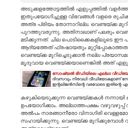
അടുക്കളത്തോട്ടത്തിൽ എളുപ്പത്തിൽ വളർത്തി
CARTOONS
ഇതുപയോഗിച്ചുള്ള വിഭവങ്ങൾ വളരെ രുചിക
അത്ര പ്രിയം തോന്നാറില്ല. വെണ്ടയ്‌ക്ക മുറ
LITERATURE
പുറത്തുവരുന്നു. അതിനാലാണ് പലരും വെണ്ട
മടിക്കുന്നത്. ചില പൊടിക്കൈകളിലൂടെ ഈ പ
ZOOM
ആദ്യത്തേത് ഫ്രഷായതും മുറ്റിപ്പോകാത്തത
വെണ്ടയ്‌ക്ക മുറിച്ചെടുക്കാൻ നല്ല പ്രയാസമ
CONTACT US
മൃദുവായ വെണ്ടയ്‌ക്കയാണെങ്കിൽ അത് എളുപ്പ
സോഷ്യൽ മീഡിയിലെ എല്ലാ വീഡിയോകളും
ദിവസവും നിരവധി വീഡിയോകളാണ് സോഷ
ഇന്റലിജൻസിന്റെ വരവോടെ ഇതിന്റെ എണ്ണം 
കഴുകിയെടുക്കുന്ന വെണ്ടയ്‌ക്കകൾ നന്നായി 
ഉപയോഗിക്കാം. അല്ലാത്തപക്ഷം വഴുവഴുപ്പ് വർദ്
അൽപം നാരങ്ങാനീരോ വിനാഗിരി വെള്ളമോ അതിലേക
സഹായിക്കുന്നു. വെണ്ടയ്‌ക്ക മുറിക്കുമ്പോൾ