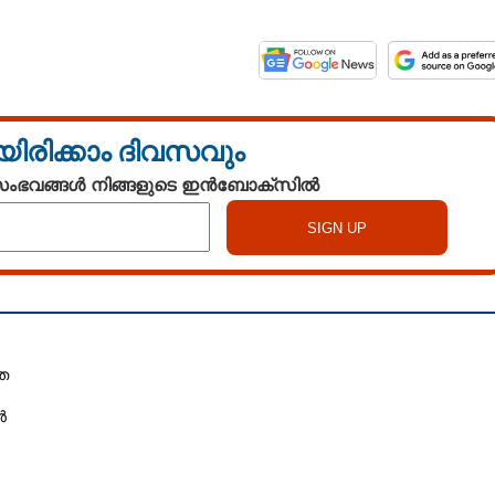
യിരിക്കാം ദിവസവും
 സംഭവങ്ങൾ നിങ്ങളുടെ ഇൻബോക്സിൽ
Share this link
ത
Copy Link
ൻ
ലെ വഴുവഴുപ്പാണോ
ഡിയ'
ൊടിക്കൈകൾ പരീക്ഷിച്ചു