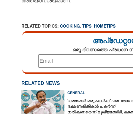
അത്യാവശ്യമാണ്.
RELATED TOPICS:
COOKING
,
TIPS
,
HOMETIPS
അപ്ഡേറ്റാ
ഒരു ദിവസത്തെ പ്രധാന
RELATED NEWS
GENERAL
'അമ്മമാർ മരുമകൾക്ക് പരമ്പരാഗ
ഭക്ഷണരീതികൾ പകർന്ന്
നൽകണമെന്ന് മുഖ്യമന്ത്രി, മക
വെണ്ടയ്‌ക്കയി
എവിടെപ്പോയെന്ന് സോഷ്യൽ മീ
പ്രശ്‌നം? ഈ പ
നോക്കൂ