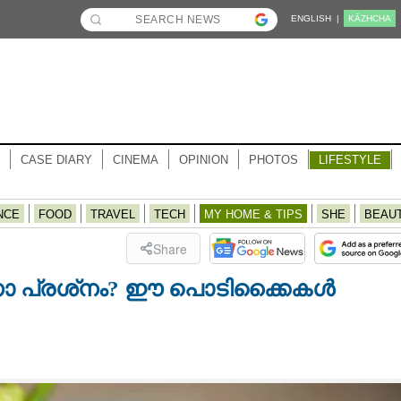
ENGLISH |
KĀZHCHA
CASE DIARY
CINEMA
OPINION
PHOTOS
LIFESTYLE
NCE
FOOD
TRAVEL
TECH
MY HOME & TIPS
SHE
BEAU
Share
ാണോ പ്രശ്‌നം? ഈ പൊടിക്കൈകൾ