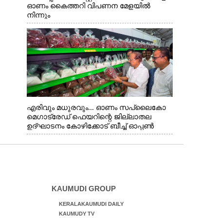
ഓണം കൈത്തറി വിപണന മേളയിൽ
നിന്നും
എരിവും മധുരവും... ഓണം സപ്ലൈകോ
മെഗാട്രേഡ് ഫെയറിന്റെ ജില്ലാതല
ഉദ്ഘാടനം കോഴിക്കോട് ബീച്ച് ഓപ്പണ്‍
സ്റ്റേജിന് മുന്‍വശത്ത് നിര്‍വഹിച്ച ശേഷം
മന്ത്രി പി.കെ.കുഞ്ഞാലിക്കുട്ടി സ്റ്റാളുകള്‍
സന്ദര്‍ശിക്കുന്നു..
KAUMUDI GROUP
KERALAKAUMUDI DAILY
KAUMUDY TV