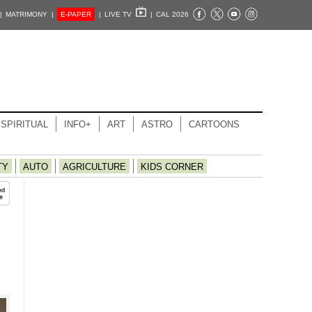
|
MATRIMONY |
E-PAPER
|
LIVE TV
|
CAL 2026
SPIRITUAL
INFO+
ART
ASTRO
CARTOONS
TY
AUTO
AGRICULTURE
KIDS CORNER