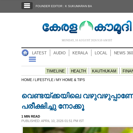
SECTIONS
FOUNDER EDITOR : K SUKUMARAN BA
HOME
LATEST
AUDIO
MONDAY, 10 AUGUST 2026 9.59 AM IST
NOTIFIED NEWS
LATEST
AUDIO
KERALA
LOCAL
NEWS 360
POLL
KERALA
TIMELINE
HEALTH
KAUTHUKAM
FINA
HOME /
LIFESTYLE /
MY HOME & TIPS
LOCAL
വെണ്ടയ്‌ക്കയിലെ വഴുവഴുപ്പ
NEWS 360
പരീക്ഷിച്ചു നോക്കൂ
1 MIN READ
CASE DIARY
PUBLISHED: APRIL 10, 2026 01:51 PM IST