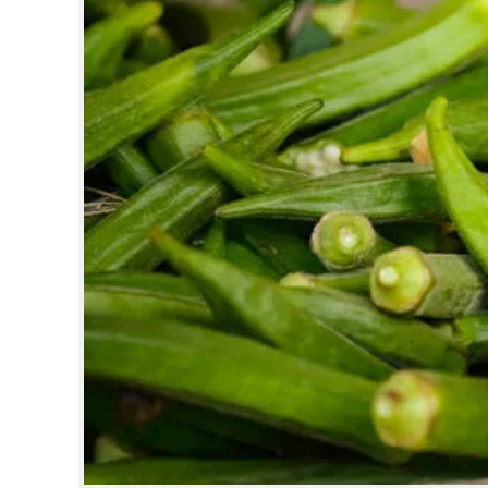
CINEMA
OPINION
PHOTOS
LIFESTYLE
SPIRITUAL
INFO+
ART
ASTRO