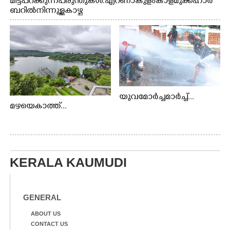
മിട്ട് പറക്കുന്ന പരുന്തുകൾ. എറണാകുളം കാളമുക്ക് ഹാർ
ബറിൽ നിന്നുള്ള കാഴ്ച
യുവമോർച്ചമാർച്ച്...
മഴയെകാത്ത്...
KERALA KAUMUDI
GENERAL
ABOUT US
CONTACT US