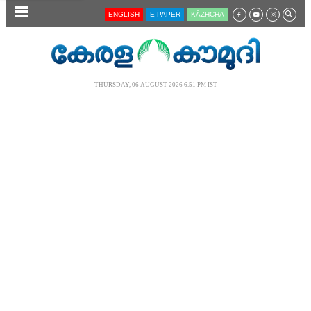
SECTIONS
ENGLISH
E-PAPER
KĀZHCHA
HOME
LATEST
THURSDAY, 06 AUGUST 2026 6.51 PM IST
AUDIO
NOTIFIED NEWS
POLL
KERALA
LOCAL
NEWS 360
CASE DIARY