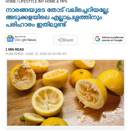
HOME /
LIFESTYLE /
MY HOME & TIPS
CINEMA
നാരങ്ങയുടെ തോട് വലിച്ചെറിയല്ലേ;
അടുക്കളയിലെ എല്ലാപ്രശ്നത്തിനും
OPINION
പരിഹാരം ഇതിലുണ്ട്
PHOTOS
Share
1 MIN READ
PUBLISHED: JUNE 15, 2026 02:29 PM IST
LIFESTYLE
SPIRITUAL
INFO+
ART
ASTRO