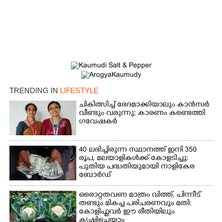
TRENDING IN
LIFESTYLE
ചികിത്സിച്ച് ഭേദമാക്കിയാലും കാൻസർ
വീണ്ടും വരുന്നു; കാരണം കണ്ടെത്തി
ഗവേഷകർ
×
Share this link
40 ലഭിച്ചിരുന്ന സ്ഥാനത്ത് ഇനി 350
രൂപ, മലയാളികൾക്ക് കോളടിച്ചു:
പുതിയ പദ്ധതിയുമായി നാളികേര
ബോർഡ്
Copy Link
ഒരൊറ്റതവണ മാത്രം വിത്ത്, പിന്നീട്
തണ്ടും മികച്ച പരിചരണവും മതി:
കോളിഫ്ലവർ ഈ രീതിയിലും
കൃഷിചെയ്യാം