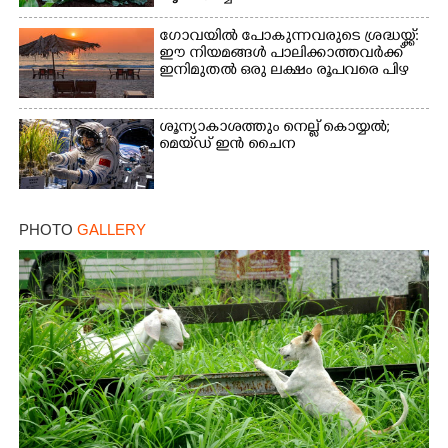
ഗോവയിൽ പോകുന്നവരുടെ ശ്രദ്ധയ്ക്ക്:
ഈ നിയമങ്ങൾ പാലിക്കാത്തവർക്ക്
ഇനിമുതൽ ഒരു ലക്ഷം രൂപവരെ പിഴ
ശൂന്യാകാശത്തും നെല്ല് കൊയ്യൽ;
മെയ്‌ഡ് ഇൻ ചൈന
PHOTO
GALLERY