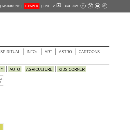
|
MATRIMONY |
E-PAPER
|
LIVE TV
|
CAL 2026
SPIRITUAL
INFO+
ART
ASTRO
CARTOONS
TY
AUTO
AGRICULTURE
KIDS CORNER