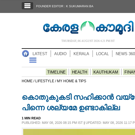
SECTIONS
FOUNDER EDITOR : K SUKUMARAN BA
HOME
LATEST
AUDIO
THURSDAY, 06 AUGUST 2026 4.21 PM IST
NOTIFIED NEWS
LATEST
AUDIO
KERALA
LOCAL
NEWS 360
POLL
KERALA
TIMELINE
HEALTH
KAUTHUKAM
FINA
HOME /
LIFESTYLE /
MY HOME & TIPS
LOCAL
കൊതുകുകടി സഹിക്കാൻ വയ്യ
NEWS 360
പിന്നെ ശല്യമേ ഉണ്ടാകില്ല
1 MIN READ
CASE DIARY
PUBLISHED: MAY 08, 2026 08:15 PM IST
|
UPDATED: MAY 08, 2026 11:17 P