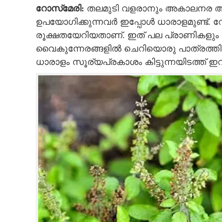
റോസ്‌മേരി:
തലമുടി വളരാനും അകാലനര അക
ഉപയോഗിക്കുന്നവർ ഇപ്പോൾ ധാരാളമുണ്ട്. റോസ
രൂക്ഷതയേറിയതാണ്. ഇത് പല പ്രാണികളും ഇ
വൈകുന്നേരങ്ങളിൽ ചെറിയൊരു പാത്രത്തിൽ 
ധാരാളം സൂര്യപ്രകാശം കിട്ടുന്നയിടത്ത് ഇ
കൊതുകുകടി സ
ചെടികൾ വളർത്ത
ശല്യമേ ഉണ്ടാക