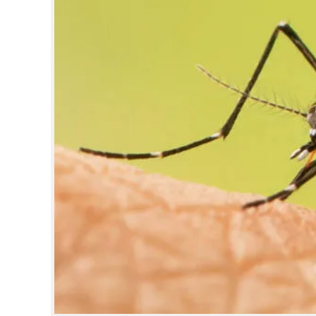
CINEMA
OPINION
PHOTOS
LIFESTYLE
SPIRITUAL
INFO+
ART
ASTRO