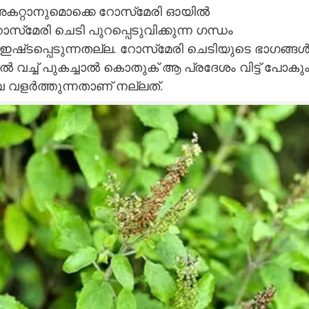
റ്റാനുമൊക്കെ റോസ്‌മേരി ഓയിൽ
്‌മേരി ചെടി പുറപ്പെടുവിക്കുന്ന ഗന്ധം
ഷ്‌ടപ്പെടുന്നതല്ല. റോസ്‌മേരി ചെടിയുടെ ഭാഗങ്ങ
വച്ച് പുകച്ചാൽ കൊതുക് ആ പ്രദേശം വിട്ട് പോകും
വ വളർത്തുന്നതാണ് നല്ലത്.
Share this link
Copy Link
ഹിക്കാൻ വയ്യേ? ഈ
ിനോക്കൂ പിന്നെ
ില്ല