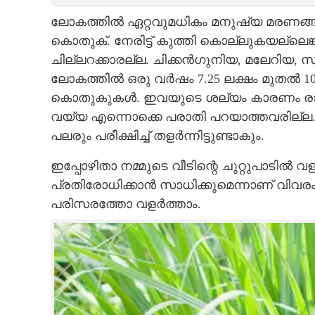
ലോകത്തിൽ ഏറ്റവുമധികം മനുഷ്യ മരണങ്ങ
CARTOONS
കൊതുക്. നേരിട്ട് കുത്തി കൊല്ലുകയല്ലെങ
ചില്ലറക്കാരല്ല. ചിക്കൻഗുനിയ, മലേറിയ,
LITERATURE
ലോകത്തിൽ ഒരു വർഷം 7.25 ലക്ഷം മുതൽ 1
കൊതുകുകൾ. ഇവയുടെ ശല്യം കാരണം രാത്ര
ZOOM
വയ്യ എന്നൊക്കെ പരാതി പറയാത്തവരില്ല. ക
പലരും പരീക്ഷിച്ച് തളർന്നിട്ടുണ്ടാകും.
CONTACT US
ഇപ്പോഴിതാ നമ്മുടെ വീടിന്റെ ചുറ്റുപാടിൽ 
പ്രതിരോധിക്കാൻ സാധിക്കുമെന്നാണ് വിവരം
പരിസരത്തോ വളർത്താം.