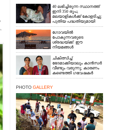
40 ലഭിച്ചിരുന്ന സ്ഥാനത്ത്
ഇനി 350 രൂപ,
മലയാളികൾക്ക് കോളടിച്ചു:
ൾ
പുതിയ പദ്ധതിയുമായി
നാളികേര ബോർഡ്
.
ഗോവയിൽ
പോകുന്നവരുടെ
×
ശ്രദ്ധയ്ക്ക്: ഈ
നിയമങ്ങൾ
പാലിക്കാത്തവർക്ക്
ഇനിമുതൽ ഒരു ലക്ഷം
ചികിത്സിച്ച്
രൂപവരെ പിഴ
ഭേദമാക്കിയാലും കാൻസർ
വീണ്ടും വരുന്നു; കാരണം
കണ്ടെത്തി ഗവേഷകർ
PHOTO
GALLERY