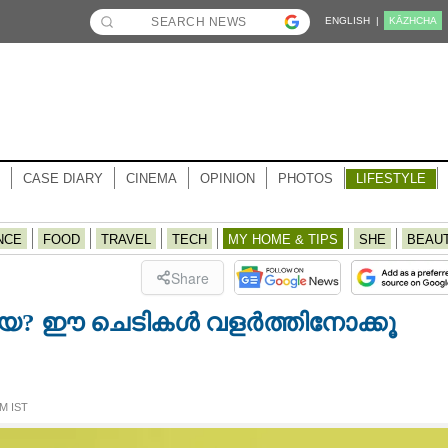
ENGLISH |
KĀZHCHA
CASE DIARY
CINEMA
OPINION
PHOTOS
LIFESTYLE
NCE
FOOD
TRAVEL
TECH
MY HOME & TIPS
SHE
BEAU
Share
േ? ഈ ചെടികൾ വളർത്തിനോക്കൂ
M IST