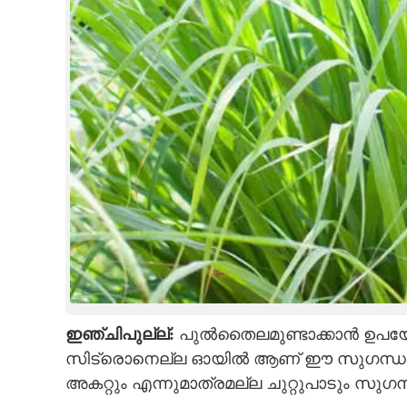
ഇഞ്ചിപുല്ല്:
പുൽതൈലമുണ്ടാക്കാൻ ഉപയോഗി
സിട്രൊനെല്ല ഓയിൽ ആണ് ഈ സുഗന്ധത്
അകറ്റും എന്നുമാത്രമല്ല ചുറ്റുപാടും സു