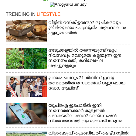
TRENDING IN
LIFESTYLE
വീട്ടിൽ റസ്ക് ഉണ്ടോ? രുചികരവും
ക്രീമിയുമായ ഐസ്ക്രീം തയ്യാറാക്കാം
Copy Link
എളുപ്പത്തിൽ
അടുക്കളയിൽ തന്നെയുണ്ട് വളം;
ദിവസവും വെറുതെ കളയുന്ന ഈ
സാധനം മതി, കറിവേപ്പില
തഴച്ചുവളരും
പ്രായം വെറും 71, മിസിസ് ഇന്ത്യ
മത്സരത്തിൽ സെക്കൻഡ് റണ്ണറപ്പായി
ഡോ. ആലീസ്
യുപിഐ ഇടപാടിൽ ഇനി
സാധാരണക്കാർ കൂടുതൽ
പണമടയ്‌ക്കണോ?​ ടാക്‌സേഷൻ
നിയമ ഭേദഗതി വ്യക്തമാക്കി കേന്ദ്രം
വിളവെടുപ്പ് തുടങ്ങിയത് തമിഴ്നാട്ടിൽ;