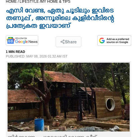
HOME /
LIFESTYLE /
MY HOME & TIPS
CINEMA
എസി വേണ്ട,​ ഏതു ചൂടിലും ഇവിടെ
തണുപ്പ് ,​ അന്നൂരിലെ കുളിർവീടിന്റെ
OPINION
പ്രത്യേകത ഇവയാണ്
PHOTOS
Share
1 MIN READ
PUBLISHED: MAY 08, 2026 01:32 AM IST
LIFESTYLE
SPIRITUAL
INFO+
ART
ASTRO