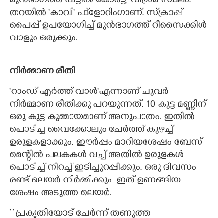
മുൻഭാഗത്ത് ഷട്ടിൽ കോർട്ട്, വിശ്രമ സ്ഥലം.
തറയിൽ 'കാവി' ഫ്‌ളോറിംഗാണ്. സ്‌ക്രാപ്പ്
പൈപ്പ് ഉപയോഗിച്ച് മുൻഭാഗത്ത് റീസൈക്കിൾ
വാളും ഒരുക്കും.
നിർമ്മാണ രീതി
'റാംഡ് എർത്ത് വാൾ"എന്നാണ് ചുവർ
നിർമ്മാണ രീതിക്കു പറയുന്നത്. 10 കുട്ട മണ്ണിന്
ഒരു കുട്ട കുമ്മായമാണ് അനുപാതം. ഇതിൽ
പൊടിച്ച വൈക്കോലും ചേർത്ത് കുഴച്ച്
ഉരുളകളാക്കും. ഈർപ്പം മാറിയശേഷം ബേസ്
മെന്റിൽ പലകകൾ വച്ച് അതിൽ ഉരുളകൾ
പൊടിച്ച് നിറച്ച് ഇടിച്ചുറപ്പിക്കും. ഒരു ദിവസം
രണ്ട് ലെയർ നിർമ്മിക്കും. ഇത് ഉണങ്ങിയ
ശേഷം അടുത്ത ലെയർ.
``പ്രകൃതിയോട് ചേർന്ന് തണുത്ത