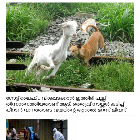
ഗോട്ട് ലൈഫ് ...വിശപ്പടക്കാൻ ഇത്തിരി പുല്ല്
തിന്നാനെത്തിയതാണ് ആട്. തെരുവ് നായ്ക്കൾ കടിച്ച്
കീറാൻ വന്നതോടെ വയറിന്റെ ആന്തൽ മറന്ന് ജീവന്
വേണ്ടിയായി ഓട്ടം. എറണാകുളം വാത്തുരുത്തിയിൽ
നിന്നുള്ള കാഴ്ച