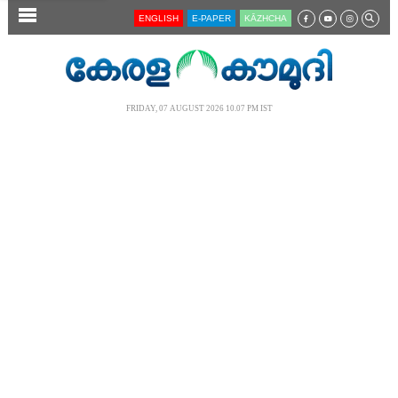
SECTIONS
ENGLISH
E-PAPER
KĀZHCHA
HOME
LATEST
FRIDAY, 07 AUGUST 2026 10.07 PM IST
AUDIO
NOTIFIED NEWS
POLL
KERALA
LOCAL
NEWS 360
CASE DIARY