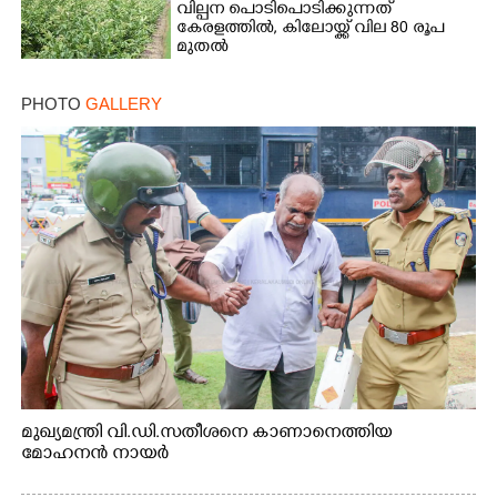
വില്പന പൊടിപൊടിക്കുന്നത്
കേരളത്തിൽ, കിലോയ്ക്ക് വില 80 രൂപ
മുതൽ
PHOTO
GALLERY
മുഖ്യമന്ത്രി വി.ഡി.സതീശനെ കാണാനെത്തിയ
മോഹനൻ നായർ