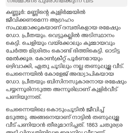
നിർമ്മാണം പുരോഗമിക്കുന്ന വീട്
CARTOONS
കണ്ണൂർ: മണ്ണിന്റെ കുളിർമ്മയിൽ
ജീവിക്കണമെന്ന ആഗ്രഹം
LITERATURE
സഫലമാക്കുകയാണ് ദമ്പതികളായ രമേഷും
ഡോ. പ്രീതയും. വെട്ടുകല്ലിൽ അടിസ്ഥാനം
കെട്ടി. ചെളിയും വയ്‌ക്കോലും കുമ്മായവും
ZOOM
ചേർത്ത മിശ്രിതം കൊണ്ട് ഭിത്തികെട്ടി. ഓടിട്ട
മേൽക്കൂര. കോൺക്രീറ്റ് പൂർണമായും
CONTACT US
ഒഴിവാക്കി, ഏതു ചൂടിലും നല്ല തണുപ്പുള്ള വീട്.
ചെന്നൈയിൽ കോളേജ് അദ്ധ്യാപികയായ
ഡോ. പ്രീതയും ബിസിനസുകാരനായ രമേഷും
പയ്യന്നൂരിനടുത്ത അന്നൂരിലാണ് കുളിർവീട്
പണിയുന്നത്.
ചെന്നൈയിലെ കൊടുംചൂടിൽ ജീവിച്ച്
മടുത്തു. അങ്ങനെയാണ് നാട്ടിൽ തണുപ്പുള്ള
വീട് പണിയാൻ തീരുമാനിച്ചത്. 1863 ചതുരശ്ര