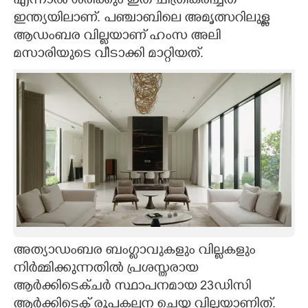
എന്നാൽ ശരിക്കും ഇത് ചിത്രീകരിച്ചത്
ഇന്ത്യയിലാണ്. പ‌ഞ്ചാബിലെ അമൃത്സറിലുള്ള
ആഡംബര വില്ലയാണ് ഹംസ അലി
മസാരിയുടെ വീടാക്കി മാറ്റിയത്.
അത്യാഡംബര ബംഗ്ലാവുകളും വില്ലകളും
നിർമ്മിക്കുന്നതിൽ പ്രശസ്തരായ
ആ‍ർക്കിടെക്ചർ സ്ഥാപനമായ 23ഡിസി
ആർക്കിടെക്ട് രൂപകല്പന ചെയ്ത വില്ലയാണിത്.