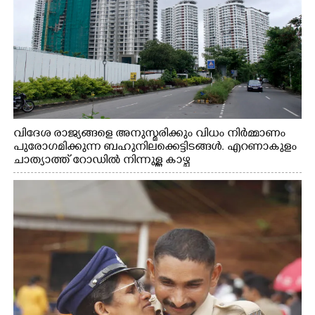
വിദേശ രാജ്യങ്ങളെ അനുസ്മരിക്കും വിധം നിർമ്മാണം
പുരോഗമിക്കുന്ന ബഹുനിലക്കെട്ടിടങ്ങൾ. എറണാകുളം
ചാത്യാത്ത് റോഡിൽ നിന്നുള്ള കാഴ്ച