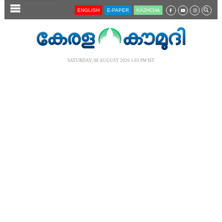
SECTIONS
ENGLISH
E-PAPER
KĀZHCHA
HOME
LATEST
SATURDAY, 08 AUGUST 2026 5.03 PM IST
AUDIO
NOTIFIED NEWS
POLL
KERALA
LOCAL
NEWS 360
CASE DIARY