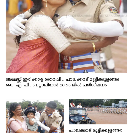
അമ്മയ്ക്ക് ഇരിക്കട്ടെ തൊപ്പി ...പാലക്കാട് മുട്ടിക്കുളങ്ങര
കെ. എ. പി . ബറ്റാലിയൻ ഗ്രൗണ്ടിൽ പരിശീലനം
പാലക്കാട് മുട്ടിക്കുളങ്ങര