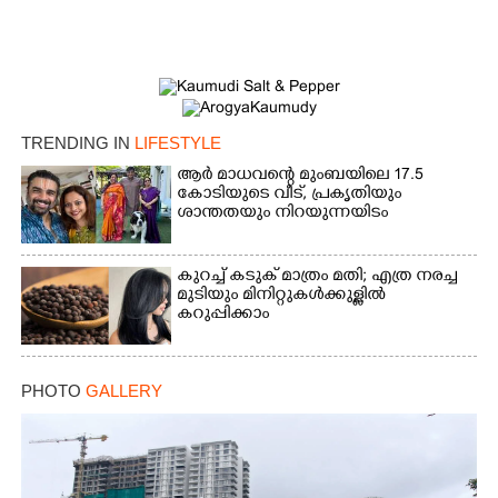
Copy Link
TRENDING IN
LIFESTYLE
ആർ മാധവന്റെ മുംബയിലെ 17.5
കോടിയുടെ വീട്,​ പ്രകൃതിയും
ശാന്തതയും നിറയുന്നയിടം
കുറച്ച് കടുക് മാത്രം മതി; എത്ര നരച്ച
മുടിയും മിനിറ്റുകൾക്കുള്ളിൽ
കറുപ്പിക്കാം
PHOTO
GALLERY