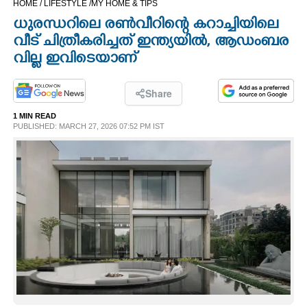
HOME /
LIFESTYLE /
MY HOME & TIPS
CINEMA
ധുരന്ധറിലെ രൺവീറിന്റെ കറാച്ചിയിലെ
വീട് ചിത്രീകരിച്ചത് ഇന്ത്യയിൽ,​ ആഡംബര
OPINION
വില്ല ഇവിടെയാണ്
PHOTOS
Share
1 MIN READ
PUBLISHED: MARCH 27, 2026 07:52 PM IST
LIFESTYLE
SPIRITUAL
INFO+
ART
ASTRO