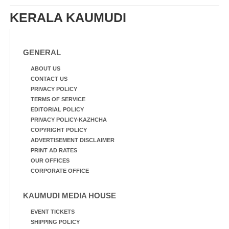
മീൻ പിടിക്കുന്ന
ഓഫീസിനു മുന്നിൽ
യുവാക്കൾ. ഞാറയ്ക്കൽ
കർഷക തൊഴിലാളി
KERALA KAUMUDI
ബീച്ചിൽ നിന്നുള്ള കാഴ്ച്ച
സംയുക്ത സമര സമിതി
സംഘടിപ്പിച്ച ജയിൽ
നിറയ്ക്കൽ സമരത്തിൽ
GENERAL
പങ്കെടുത്തുകൊണ്ട്
മുദ്രാവാക്യം വിളിക്കുന്ന
ABOUT US
മുൻ മന്ത്രി എസ്. ശർമ്മ
CONTACT US
PRIVACY POLICY
TERMS OF SERVICE
EDITORIAL POLICY
PRIVACY POLICY-KAZHCHA
COPYRIGHT POLICY
ADVERTISEMENT DISCLAIMER
PRINT AD RATES
OUR OFFICES
CORPORATE OFFICE
KAUMUDI MEDIA HOUSE
EVENT TICKETS
SHIPPING POLICY