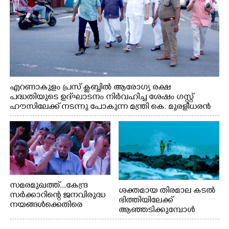
എറണാകുളം പ്രസ് ക്ലബ്ബിൽ ആരോഗ്യ രക്ഷ
പദ്ധതിയുടെ ഉദ്‌ഘാടനം നിർവഹിച്ച ശേഷം ഗസ്റ്റ്
ഹൗസിലേക്ക് നടന്നു പോകുന്ന മന്ത്രി കെ. മുരളീധരൻ
സമരമുഖത്ത്...കേന്ദ്ര
ശക്തമായ തിരമാല കടൽ
സർക്കാറിന്റെ ജനവിരുദ്ധ
ഭിത്തിയിലേക്ക്
നയങ്ങൾക്കെതിരെ
ആഞ്ഞടിക്കുമ്പോൾ
എറണാകുളം ബോട്ട് ജെട്ടി
അപകടകരമായ രീതിയിൽ
ബി.എസ്.എൻ.എൽ