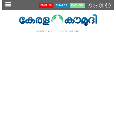
SECTIONS
ENGLISH
E-PAPER
KĀZHCHA
HOME
LATEST
MONDAY, 10 AUGUST 2026 7.06 PM IST
AUDIO
NOTIFIED NEWS
POLL
KERALA
LOCAL
NEWS 360
CASE DIARY