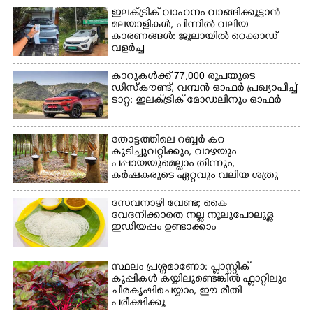
ഇലക്ട്രിക് വാഹനം വാങ്ങിക്കൂട്ടാൻ
Copy Link
മലയാളികൾ, പിന്നിൽ വലിയ
കാരണങ്ങൾ: ജൂലായിൽ റെക്കാഡ്
വളർച്ച
കാറുകൾക്ക് 77,000 രൂപയുടെ
ഡിസ്കൗണ്ട്, വമ്പൻ ഓഫർ പ്രഖ്യാപിച്ച്
ടാറ്റ: ഇലക്ട്രിക് മോഡലിനും ഓഫർ
തോട്ടത്തിലെ റബ്ബർ കറ
കുടിച്ചുവറ്റിക്കും, വാഴയും
പപ്പായയുമെല്ലാം തിന്നും,
കർഷകരുടെ ഏറ്റവും വലിയ ശത്രു
സേവനാഴി വേണ്ട; കൈ
വേദനിക്കാതെ നല്ല നൂലുപോലുള്ള
ഇഡിയപ്പം ഉണ്ടാക്കാം
സ്ഥലം പ്രശ്നമാണോ: പ്ലാസ്റ്റിക്
കുപ്പികൾ കയ്യിലുണ്ടെങ്കിൽ ഫ്ലാറ്റിലും
ചീരകൃഷിചെയ്യാം, ഈ രീതി
പരീക്ഷിക്കൂ