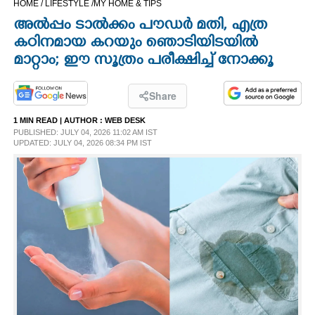
HOME /
LIFESTYLE /
MY HOME & TIPS
CINEMA
അൽപ്പം ടാൽക്കം പൗഡർ മതി, എത്ര
കഠിനമായ കറയും ഞൊടിയിടയിൽ
OPINION
മാറ്റാം; ഈ സൂത്രം പരീക്ഷിച്ച് നോക്കൂ
PHOTOS
Share
1 MIN READ
| AUTHOR :
WEB DESK
PUBLISHED: JULY 04, 2026 11:02 AM IST
LIFESTYLE
UPDATED: JULY 04, 2026 08:34 PM IST
SPIRITUAL
INFO+
ART
ASTRO