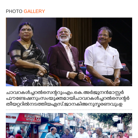
PHOTO
GALLERY
ചാവറ കൾച്ചറൽ സെന്ററും എം.കെ. അർജുനൻ മാസ്റ്റർ
ഫൗണ്ടേഷനും സംയുക്തമായി ചാവറ കൾച്ചറൽ സെന്റർ
തീയറ്ററിൽ നടത്തിയ എസ്. ജാനകി അനുസ്മരണവും ഉ
ദ്ഘാടനം ചെയ്യാനെത്തിയ സംഗീത സംവിധായകൻ ജെറി
അമൽദേവ്, ഗായിക ജെൻസി, എം.കെ. അർജുനൻ
ഫൗണ്ടേഷൻ ചെയർമാൻ ഡോ. രാധാകൃഷ്ണൻ എന്നിവർ