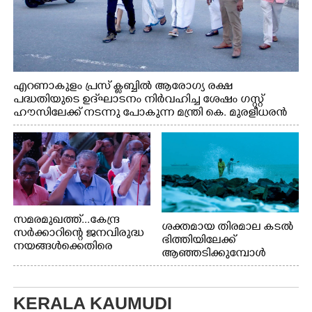
എറണാകുളം പ്രസ് ക്ലബ്ബിൽ ആരോഗ്യ രക്ഷ
പദ്ധതിയുടെ ഉദ്‌ഘാടനം നിർവഹിച്ച ശേഷം ഗസ്റ്റ്
ഹൗസിലേക്ക് നടന്നു പോകുന്ന മന്ത്രി കെ. മുരളീധരൻ
സമരമുഖത്ത്...കേന്ദ്ര
ശക്തമായ തിരമാല കടൽ
സർക്കാറിന്റെ ജനവിരുദ്ധ
ഭിത്തിയിലേക്ക്
നയങ്ങൾക്കെതിരെ
ആഞ്ഞടിക്കുമ്പോൾ
എറണാകുളം ബോട്ട് ജെട്ടി
അപകടകരമായ രീതിയിൽ
ബി.എസ്.എൻ.എൽ
മീൻ പിടിക്കുന്ന
ഓഫീസിനു മുന്നിൽ
യുവാക്കൾ. ഞാറയ്ക്കൽ
കർഷക തൊഴിലാളി
KERALA KAUMUDI
ബീച്ചിൽ നിന്നുള്ള കാഴ്ച്ച