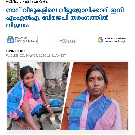
HOME /
LIFESTYLE /
SHE
CINEMA
നാല് വീടുകളിലെ വീട്ടുജോലിക്കാരി ഇനി
എംഎൽഎ; ബിജെപി തരംഗത്തിൽ
OPINION
വിജയം
PHOTOS
Share
1 MIN READ
PUBLISHED: MAY 05, 2026 11:31 AM IST
LIFESTYLE
SPIRITUAL
INFO+
ART
ASTRO