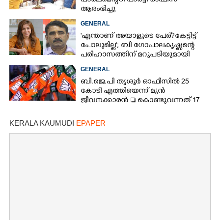
പാർലമെന്ററി പാർട്ടി ഓഫീസ്
ആരംഭിച്ചു
GENERAL
'എന്താണ് അയാളുടെ പേര്? കേട്ടിട്ട്
പോലുമില്ല'; ബി ഗോപാലകൃഷ്ണന്റെ
പരിഹാസത്തിന് മറുപടിയുമായി
രഞ്ജിനി ഹരിദാസ്
GENERAL
ബി.ജെ.പി തൃശൂർ ഓഫീസിൽ 25
കോടി എത്തിയെന്ന് മുൻ
ജീവനക്കാരൻ  കൊണ്ടുവന്നത് 17
ചാക്കുകളിൽ
KERALA KAUMUDI
EPAPER