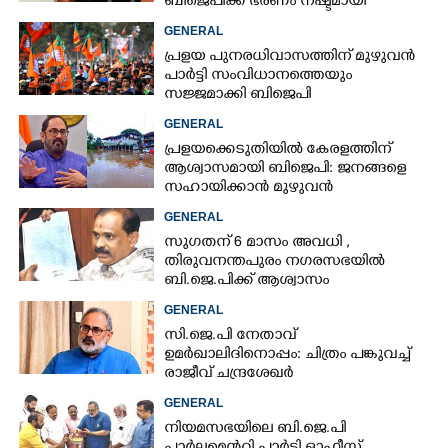
ബിജെപിക്ക് ഭരണം നഷ്ടമായി
GENERAL
പ്രളയ പുനരധിവാസത്തിന് മുഴുവൻ
പാർട്ടി സംവിധാനത്തെയും
സജ്ജമാക്കി ബിജെപി
GENERAL
പ്രളയക്കെടുതിയിൽ കേരളത്തിന്
ആശ്വാസമായി ബിജെപി: ജനങ്ങളെ
സഹായിക്കാൻ മുഴുവൻ
പ്രവർത്തകരെയും രംഗത്തിറക്കാൻ
GENERAL
പാർട്ടി
സുഗതന് 6 മാസം അവധി ,​
തിരുവനന്തപുരം നഗരസഭയിൽ
ബി.ജെ.പിക്ക് ആശ്വാസം
GENERAL
സി.ജെ.പി നേതാവ്
ഉമർഖാലിദിനൊപ്പം: ചിത്രം പങ്കുവച്ച്
രാജീവ് ചന്ദ്രശേഖർ
GENERAL
നിയമസഭയിലെ ബി.ജെ.പി