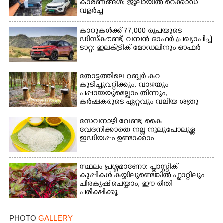
കാരണങ്ങൾ: ജൂലായിൽ റെക്കാഡ്
വളർച്ച
കാറുകൾക്ക് 77,000 രൂപയുടെ
ഡിസ്കൗണ്ട്, വമ്പൻ ഓഫർ പ്രഖ്യാപിച്ച്
ടാറ്റ: ഇലക്ട്രിക് മോഡലിനും ഓഫർ
തോട്ടത്തിലെ റബ്ബർ കറ
കുടിച്ചുവറ്റിക്കും, വാഴയും
പപ്പായയുമെല്ലാം തിന്നും,
കർഷകരുടെ ഏറ്റവും വലിയ ശത്രു
സേവനാഴി വേണ്ട; കൈ
വേദനിക്കാതെ നല്ല നൂലുപോലുള്ള
ഇഡിയപ്പം ഉണ്ടാക്കാം
സ്ഥലം പ്രശ്നമാണോ: പ്ലാസ്റ്റിക്
കുപ്പികൾ കയ്യിലുണ്ടെങ്കിൽ ഫ്ലാറ്റിലും
ചീരകൃഷിചെയ്യാം, ഈ രീതി
പരീക്ഷിക്കൂ
PHOTO
GALLERY