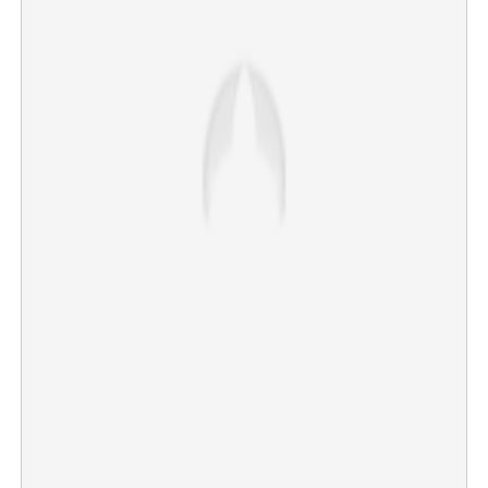
×
Share this link
Copy Link