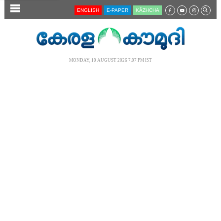
SECTIONS
ENGLISH
E-PAPER
KĀZHCHA
HOME
LATEST
MONDAY, 10 AUGUST 2026 7.07 PM IST
AUDIO
NOTIFIED NEWS
POLL
KERALA
LOCAL
NEWS 360
CASE DIARY