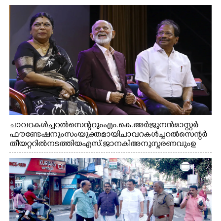
ചാവറ കൾച്ചറൽ സെന്ററും എം.കെ. അർജുനൻ മാസ്റ്റർ
ഫൗണ്ടേഷനും സംയുക്തമായി ചാവറ കൾച്ചറൽ സെന്റർ
തീയറ്ററിൽ നടത്തിയ എസ്. ജാനകി അനുസ്മരണവും ഉ
ദ്ഘാടനം ചെയ്യാനെത്തിയ സംഗീത സംവിധായകൻ ജെറി
അമൽദേവ്, ഗായിക ജെൻസി, എം.കെ. അർജുനൻ
ഫൗണ്ടേഷൻ ചെയർമാൻ ഡോ. രാധാകൃഷ്ണൻ എന്നിവർ