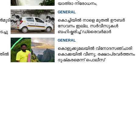
യാത്രാ നിരോധനം,​
വിനോദസഞ്ചാരം ഇപ്പോൾ വേണ്ടെന്ന്
GENERAL
മുന്നറിയിപ്പ്
ൻമുടി
കൊച്ചിയിൽ നാളെ മുതൽ ഊബ‌ർ
സേവനം ഇല്ല,​ സർവീസുകൾ
ച്ചു
ബഹിഷ്കരിച്ച് ഡ്രൈവർമാർ
GENERAL
കൊളുക്കുമലയിൽ വിനോദസഞ്ചാരി
തില്‍
കൊക്കയിൽ വീണു; രക്ഷാപ്രവർത്തനം
ദുഷ്‌കരമെന്ന് പൊലീസ്