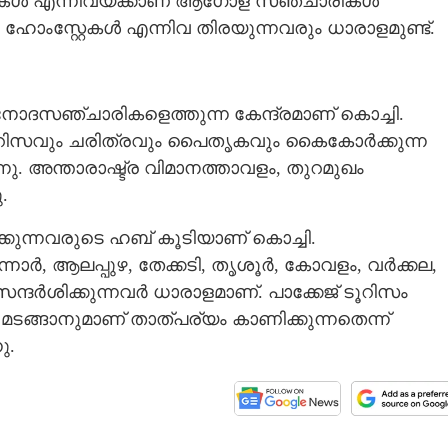
സുകൾ എന്നിവയ്ക്കാണ് ആഗോള സഞ്ചാരികൾ
ഹോംസ്റ്റേകൾ എന്നിവ തിരയുന്നവരും ധാരാളമുണ്ട്.
ദസഞ്ചാരികളെത്തുന്ന കേന്ദ്രമാണ് കൊച്ചി.
ടൂറിസവും ചരിത്രവും പൈതൃകവും കൈകോർക്കുന്ന
ു. അന്താരാഷ്ട്ര വിമാനത്താവളം, തുറമുഖം
.
കുന്നവരുടെ ഹബ് കൂടിയാണ് കൊച്ചി.
്നാർ, ആലപ്പുഴ, തേക്കടി, തൃശൂർ, കോവളം, വർക്കല,
്ദർശിക്കുന്നവർ ധാരാളമാണ്. പാക്കേജ് ടൂറിസം
 മടങ്ങാനുമാണ് താത്പര്യം കാണിക്കുന്നതെന്ന്
ു.
Share this link