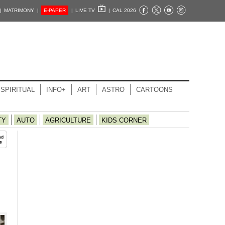
|
MATRIMONY |
E-PAPER
|
LIVE TV
|
CAL 2026
SPIRITUAL
INFO+
ART
ASTRO
CARTOONS
TY
AUTO
AGRICULTURE
KIDS CORNER