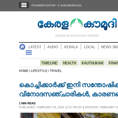
SECTIONS
FOUNDER EDITOR : K SUKUMARAN BA
HOME
LATEST
AUDIO
SUNDAY, 09 AUGUST 2026 5.59 PM IST
NOTIFIED NEWS
LATEST
AUDIO
KERALA
LOCAL
NEWS 360
POLL
KERALA
TIMELINE
HEALTH
KAUTHUKAM
FINA
HOME /
LIFESTYLE /
TRAVEL
LOCAL
കൊച്ചിക്കാർക്ക് ഇനി സന്തോഷിക
NEWS 360
വിനോദസഞ്ചാരികൾ, കാരണങ
1 MIN READ
CASE DIARY
PUBLISHED: FEBRUARY 26, 2026 12:01 PM IST
|
UPDATED: FEBRUARY 26,