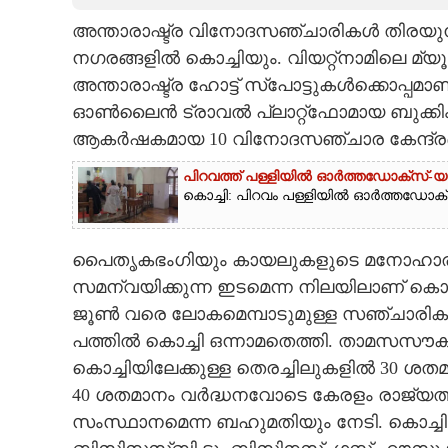
അന്താരാഷ്ട്ര വിനോദസഞ്ചാരികൾ തിരയുന്ന
CARTOONS
നഗരങ്ങളിൽ കൊച്ചിയും. വിയറ്റ്‌നാമിലെ മ
അന്താരാഷ്ട്ര ഹോട്ട്‌ സ്‌പോട്ടുകൾക്കൊപ
LITERATURE
ഓൺലൈൻ ട്രാവൽ പ്ലാറ്റ്‌ഫോമായ ബുക്കിംഗ്
ആകർഷകമായ 10 വിനോദസഞ്ചാര കേന്ദ്രങ്ങ
ZOOM
പിറവത്ത് പള്ളിയിൽ ഓർത്തഡോക്സ്-യ
കൊച്ചി: പിറവം പള്ളിയിൽ ഓർത്തഡോ
CONTACT US
പൈതൃകഭംഗിയും കായലുകളുടെ മനോഹാരി
സമന്വയിക്കുന്ന ഇടമെന്ന നിലയിലാണ് കൊച
ജൂൺ വരെ ലോകമെമ്പാടുമുള്ള സഞ്ചാരികൾ
പത്തിൽ കൊച്ചി ഒന്നാമതെത്തി. താമസസൗകര്യ
കൊച്ചിയിലേക്കുള്ള തെരച്ചിലുകളിൽ 30 
40 ശതമാനം വർദ്ധനവോടെ കേരളം രാജ്യത്ത്
സംസ്ഥാനമെന്ന ബഹുമതിയും നേടി. കൊച്