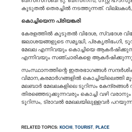
ബിസിസസ്ബി ടു. ബിസിനസ്, ഗസ്റ്റ് ഹൗ
കൂടുതൽ തെരച്ചിൽ നടത്തുന്നത്. വില്ലകൾ, 
കൊച്ചിയെന്ന പ്രിയങ്കരി
കേരളത്തിൽ കൂടുതൽ വിദേശ, സ്വദേശ വിനോ
ജലാശയങ്ങളുടെ സമൃദ്ധി, പ്രകൃതിഭംഗി, 
മേഖല എന്നിവയും കൊച്ചിയെ ആകർഷിക്കുന്ന
എന്നിവയും സഞ്ചാരികളെ ആകർഷിക്കുന്നു
സംസ്ഥാനത്തിന്റെ ഇതരഭാഗങ്ങൾ സന്ദർശിക്
വിമാന,കരമാർഗങ്ങളിൽ കൊച്ചിയിലെത്തി മൂന
മലബാർ മേഖലകളിലെ ടൂറിസം കേന്ദ്രങ്ങൾ സന
തിരഞ്ഞെടുക്കുന്നവരും കൊച്ചി വഴി വരാനും
ടൂറിസം, ട്രാവൽ മേഖലയിലുള്ളവർ പറയുന്ന
RELATED TOPICS:
KOCHI
,
TOURIST
,
PLACE