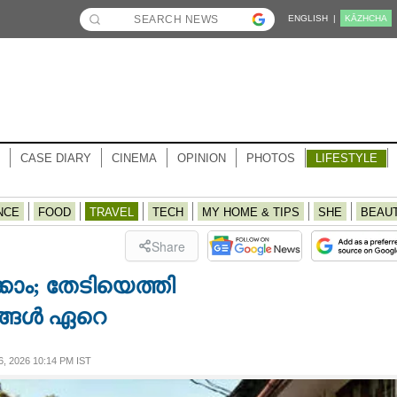
ENGLISH |
KĀZHCHA
CASE DIARY
CINEMA
OPINION
PHOTOS
LIFESTYLE
NCE
FOOD
TRAVEL
TECH
MY HOME & TIPS
SHE
BEAU
Share
്കാം; തേടിയെത്തി
്ങൾ ഏറെ
 2026 10:14 PM IST