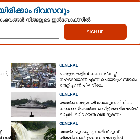
യിരിക്കാം ദിവസവും
Copy Link
് ഇനി സന്തോഷിക്കാം;
 സംഭവങ്ങൾ നിങ്ങളുടെ ഇൻബോക്സിൽ
വിനോദസഞ്ചാരികൾ,
റെ
GENERAL
്തി;
വെള്ളക്കെട്ടിൽ നമ്പർ പ്ലേറ്റ്
നഷ്‌ടമായാൽ എന്ത് ചെയ്യും? നിയമം
തെറ്റിച്ചാൽ പിഴ വീഴാം
GENERAL
യാത്രക്കാരുമായി പോകുന്നതിനിടെ
റോറോ നിയന്ത്രണം വിട്ട് കടലിലേയ്ക്ക്
ഒഴുകി: ഒഴിവായത് വൻ ദുരന്തം
യിൽ
GENERAL
റെ
യാത്ര പുറപ്പെടുന്നതിന് മുമ്പ്
ത് വൻ
ശ്രദ്ധിക്കുക! ഈ സ്ഥലങ്ങളിൽ