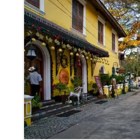
CINEMA
OPINION
PHOTOS
LIFESTYLE
SPIRITUAL
INFO+
ART
ASTRO