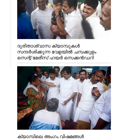
ദുരിതാശ്വാസ ക്യാമ്പുകൾ
സന്ദർശിക്കുന്ന വേളയിൽ ചമ്പക്കുളം
സെന്റ് മേരീസ് ഹയർ സെക്കൻഡറി
സ്കൂളിലെ ക്യാമ്പിലെത്തിയ എ.ഐ.സി.സി
ജനറൽ സെക്രട്ടറി കെ.സി
വേണുഗോപാൽ എം.പി കുരുന്നിനെ
എടുത്ത് ലാളിച്ചപ്പോൾ. സഹകരണ-
എക്സൈസ് വകുപ്പ് മന്ത്രി എം. ലിജു,
കൃഷിവകുപ്പ് മന്ത്രി ടി. സിദ്ദിഖ്, റെജി
ചെറിയാൻ എം. എൽ. എ എന്നിവർ സമീപം
ക്യാമ്പിലെ അംഗം വിഷമങ്ങൾ