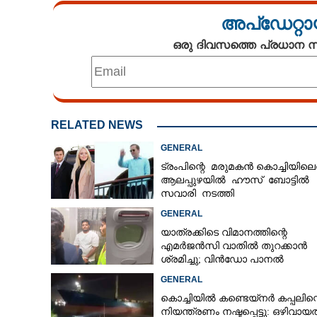
അപ്ഡേറ്റാ
കൊച്ചിക്കാർക്ക
ഒരു ദിവസത്തെ പ്രധാന
തേടിയെത്തി 
കാരണങ്ങൾ ഏ
RELATED NEWS
GENERAL
ട്രംപിന്റെ മരുമകൻ കൊച്ചിയിലെത
ആലപ്പുഴയിൽ ഹൗസ് ബോട്ടിൽ
സവാരി നടത്തി
GENERAL
യാത്രക്കിടെ വിമാനത്തിന്റെ
എമർജൻസി വാതിൽ തുറക്കാൻ
ശ്രമിച്ചു; വിൻഡോ പാനൽ
അടിച്ചുതകർത്തു, നെടുമ്പാശേരി
GENERAL
മലയാളി അറസ്റ്റിൽ
കൊച്ചിയിൽ കണ്ടെയ്നർ കപ്പലിന്
നിയന്ത്രണം നഷ്ടപ്പെട്ടു: ഒഴിവായ