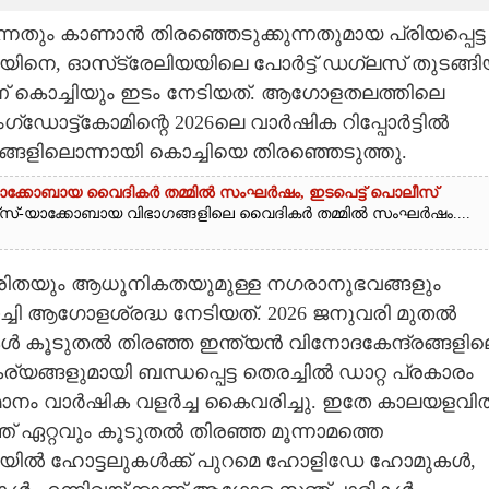
തും കാണാൻ തിരഞ്ഞെടുക്കുന്നതുമായ പ്രിയപ്പെട്ട
്യൂയിനെ, ഓസ്‌ട്രേലിയയിലെ പോർട്ട് ഡഗ്ലസ് തുടങ്ങ
്പമാണ് കൊച്ചിയും ഇടം നേടിയത്. ആഗോളതലത്തിലെ
ഡോട്ട്‌കോമിന്റെ 2026ലെ വാർഷിക റിപ്പോർട്ടിൽ
ളിലൊന്നായി കൊച്ചിയെ തിരഞ്ഞെടുത്തു.
ാക്കോബായ വൈദികർ തമ്മിൽ സംഘർഷം, ഇടപെട്ട് പൊലീസ്
ക്സ്-യാക്കോബായ വിഭാഗങ്ങളിലെ വൈദികർ തമ്മിൽ സംഘർഷം....
തയും ആധുനികതയുമുള്ള നഗരാനുഭവങ്ങളും
്ചി ആഗോളശ്രദ്ധ നേടിയത്. 2026 ജനുവരി മുതൽ
 കൂടുതൽ തിരഞ്ഞ ഇന്ത്യൻ വിനോദകേന്ദ്രങ്ങളില
ങ്ങളുമായി ബന്ധപ്പെട്ട തെരച്ചിൽ ഡാറ്റ പ്രകാരം
ശതമാനം വാർഷിക വളർച്ച കൈവരിച്ചു. ഇതേ കാലയളവി
 ഏറ്റവും കൂടുതൽ തിരഞ്ഞ മൂന്നാമത്തെ
ചിയിൽ ഹോട്ടലുകൾക്ക് പുറമെ ഹോളിഡേ ഹോമുകൾ,