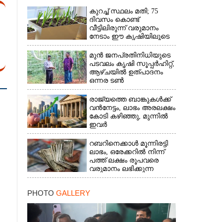
കുറച്ച് സ്ഥലം മതി; 75
ദിവസം കൊണ്ട്
വീട്ടിലിരുന്ന് വരുമാനം
നേടാം ഈ കൃഷിയിലൂടെ
മുൻ ജനപ്രതിനിധിയുടെ
പടവലം കൃഷി സൂപ്പർഹിറ്റ്,​
ആഴ്ചയിൽ ഉത്പാദനം
ഒന്നര ടൺ
രാജ്യത്തെ ബാങ്കുകൾക്ക്
വൻനേട്ടം,​ ലാഭം അരലക്ഷം
കോടി കഴിഞ്ഞു,​ മുന്നിൽ
ഇവർ
റബറിനെക്കാൾ മൂന്നിരട്ടി
ലാഭം,​ ഒരേക്കറിൽ നിന്ന്
പത്ത് ലക്ഷം രൂപവരെ
വരുമാനം ലഭിക്കുന്ന
കൃഷിക്ക് ഡിമാൻഡേറുന്നു
PHOTO
GALLERY