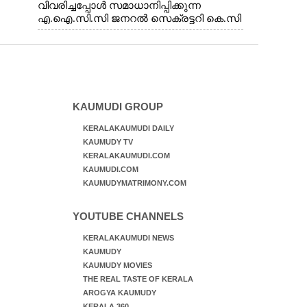
വിവരിച്ചപ്പോൾ സമാധാനിപ്പിക്കുന്ന
എ.ഐ.സി.സി ജനറൽ സെക്രട്ടറി കെ.സി
വേണുഗോപാൽ എം.പി. സഹകരണ-
എക്സൈസ് വകുപ്പ് മന്ത്രി എം. ലിജു,
എന്നിവർ
KAUMUDI GROUP
KERALAKAUMUDI DAILY
KAUMUDY TV
KERALAKAUMUDI.COM
KAUMUDI.COM
KAUMUDYMATRIMONY.COM
YOUTUBE CHANNELS
KERALAKAUMUDI NEWS
KAUMUDY
KAUMUDY MOVIES
THE REAL TASTE OF KERALA
AROGYA KAUMUDY
KERALA 360