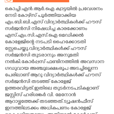
കൊച്ചി:എൻ.ആർ.ഐ ക്വാട്ടയിൽ പ്രവേശനം
CARTOONS
നേടി കോഴ്സ് പൂർത്തിയാക്കിയ
എം.ബി.ബി.എസ് വിദ്യാർത്ഥികൾക്ക് ഹൗസ്
LITERATURE
സർജൻസി നിഷേധിച്ച കാരക്കോണം
എസ്.എം.സി.എസ്.ഐ മെഡിക്കൽ
ZOOM
കോളേജിന്റെ നടപടി ഹൈക്കോടതി
സ്റ്റേചെയ്തു.വിദ്യാർത്ഥികൾക്ക് ഹൗസ്
CONTACT US
സർജൻസി തുടരാനും അനുമതി
നൽകി.കോർപ്പസ് ഫണ്ടിനത്തിൽ അവസാന
ഗഡുവായ അഞ്ചുലക്ഷംരൂപ അടച്ചില്ലെന്ന
പേരിലാണ് ആറു വിദ്യാർത്ഥികൾക്ക് ഹൗസ്
സർജൻസി തടഞ്ഞ് കോളേജ്
ഉത്തരവിട്ടത്.ഇതിലെ തുടർനടപടികളാണ്
ജസ്റ്റിസ് ഹരിശങ്കർ വി. മേനോൻ
ആറാഴ്ചത്തേക്ക് തടഞ്ഞത്.ട്യൂഷൻഫീസ്
ഇനത്തിലടക്കം അധികപണം കോളേജ്