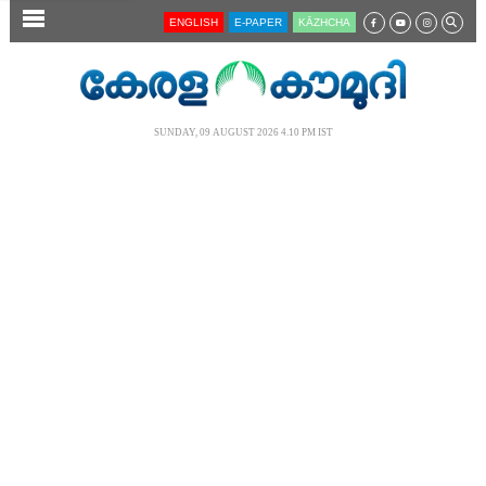
SECTIONS
ENGLISH
E-PAPER
KĀZHCHA
HOME
LATEST
SUNDAY, 09 AUGUST 2026 4.10 PM IST
AUDIO
NOTIFIED NEWS
POLL
KERALA
LOCAL
NEWS 360
CASE DIARY