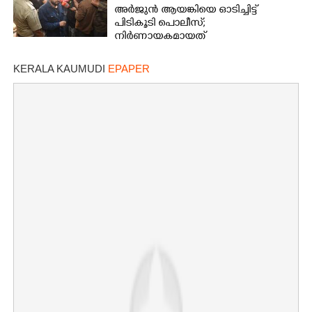
അർജുൻ ആയങ്കിയെ ഓടിച്ചിട്ട്
പിടികൂടി പൊലീസ്;
നിർണായകമായത്
ഓട്ടോഡ്രൈവർക്ക് തോന്നിയ
സംശയം
KERALA KAUMUDI
EPAPER