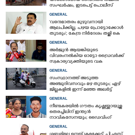
യാക്കോബായ വൈദികർ തമ്മിൽ
സംഘർഷം, ഇടപെട്ട് പൊലീസ്
GENERAL
'വന്ദേമാതരം മുഴുവനായി
ആലപിക്കില്ല, പഴയ പ്രോട്ടോക്കോൾ
തുടരും'; കേന്ദ്ര നിർദേശം തള്ളി കെ
മുരളീധരൻ
GENERAL
അർജുൻ ആയങ്കിയുടെ
വിവരംനൽകിയ ഓട്ടോ ഡ്രൈവർക്ക്
സ്വകാര്യവ്യക്തിയുടെ വക
പാരിതോഷികം: മന്ത്രി രമേശ്
GENERAL
ചെന്നിത്തല
സംസ്ഥാനത്ത് അടുത്ത
അ‌ഞ്ചുദിവസവും മഴ തുടരും; ഏഴ്
ജില്ലകളിൽ ഇന്ന് മഞ്ഞ അലർട്ട്
GENERAL
നീണ്ടകരയിൽ ഗൗതം കൃഷ്ണയ്ക്കായുള്ള
തെരച്ചിലിന് ഇന്ത്യൻ
നാവികസേനയും; ഡൈവിംഗ്
ആരംഭിച്ചു
GENERAL
ശബരിമല നെയ്യ് ക്രമക്കേട്; പി എസ്