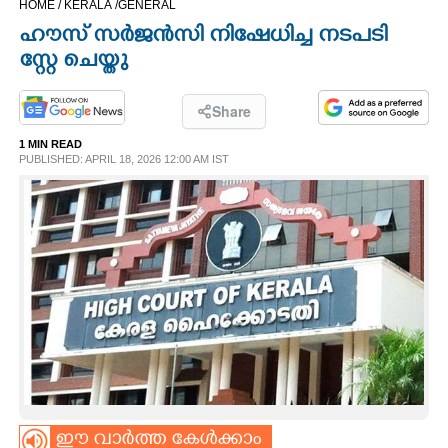
HOME /
KERALA /
GENERAL
CINEMA
ഹൗസ് സർജൻസി നിഷേധിച്ച നടപടി
സ്റ്റേ ചെയ്തു
OPINION
Share
PHOTOS
1 MIN READ
PUBLISHED: APRIL 18, 2026 12:00 AM IST
LIFESTYLE
SPIRITUAL
INFO+
ART
ASTRO
ഈ വാർത്ത കേൾക്കാം