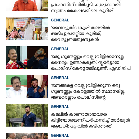
പ്രശാന്തിന് തിരിച്ചടി, കുരുക്കായി
സ്വന്തം കൈപ്പടയിലെ കുറിപ്പ്
GENERAL
'വൈദ്യുതിവകുപ്പ് തലയിൽ
അടിച്ചുകയറ്റിയ കുരിശ്‌,
വൈദ്യുതത്തൂണുകൾ
പൊട്ടിവീണാൽപോലും മന്ത്രിയെ
GENERAL
വിളിക്കുന്ന കാലമാണിത്'
'ഒരു ഗുണ്ടയ്ക്കും വെല്ലുവിളിക്കാനുള്ള
ധൈര്യം ഉണ്ടാകരുത്, സ്മാർട്ടായ
പൊലീസ് കേരളത്തിലുണ്ട്': എഡിജിപി
പി വിജയൻ
GENERAL
'ജനങ്ങളെ വെല്ലുവിളിക്കുന്ന ഒരു
ഗുണ്ടയ്ക്കും കേരളത്തിൽ സ്ഥാനമില്ല,​
അവരെല്ലാം പൊലീസിന്റെ
നിരീക്ഷണത്തിലാണ്'
GENERAL
കടലിൽ കാണാതായവരെ
കിട്ടിയോയെന്ന് പരിഹസിച്ച് അർജുൻ
ആയങ്കി; ഒളിവിൽ കഴിഞ്ഞത്
പയ്യന്നൂരിലെ ലോഡ്‌ജിൽ
GENERAL