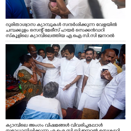
ദുരിതാശ്വാസ ക്യാമ്പുകൾ സന്ദർശിക്കുന്ന വേളയിൽ
ചമ്പക്കുളം സെന്റ് മേരീസ് ഹയർ സെക്കൻഡറി
സ്കൂളിലെ ക്യാമ്പിലെത്തിയ എ.ഐ.സി.സി ജനറൽ
സെക്രട്ടറി കെ.സി വേണുഗോപാൽ എം.പി കുരുന്നിനെ
എടുത്ത് ലാളിച്ചപ്പോൾ. സഹകരണ-എക്സൈസ്
വകുപ്പ് മന്ത്രി എം. ലിജു, കൃഷിവകുപ്പ് മന്ത്രി ടി. സിദ്ദിഖ്,
റെജി ചെറിയാൻ എം. എൽ. എ എന്നിവർ സമീപം
ക്യാമ്പിലെ അംഗം വിഷമങ്ങൾ വിവരിച്ചപ്പോൾ