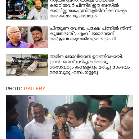
'സൂപ്പർ ബസ്, പക്ഷേ ഒരിക്കൽ
കയറിയവർ പിന്നീട് ഈ ബസിൽ
കയറില്ല; കെഎസ്ആർടിസിക്ക് നഷ്ടം
അരലക്ഷം രൂപയോളം'
"പിന്തുണ വേണ്ട,​ പക്ഷേ പിന്നിൽ നിന്ന്
കുത്തരുത് ", എംവി ജയരാജന്
അർജുൻ ആയങ്കിയുടെ മറുപടി
അമിത ജോലിയാൽ ഉറങ്ങിപ്പോയി,
ട്രാൻ. ബസ് ഇടിച്ചുമറിഞ്ഞു
ഡ്രൈവറും കണ്ടക്ടറും മരിച്ചു സംഭവം
മൈസൂരു -ബെംഗളൂരു
ദേശീയപാതയിൽ 20 പേർക്ക് പരിക്ക്,
നാലു പേരുടെ നില ഗുരുതരം
PHOTO
GALLERY