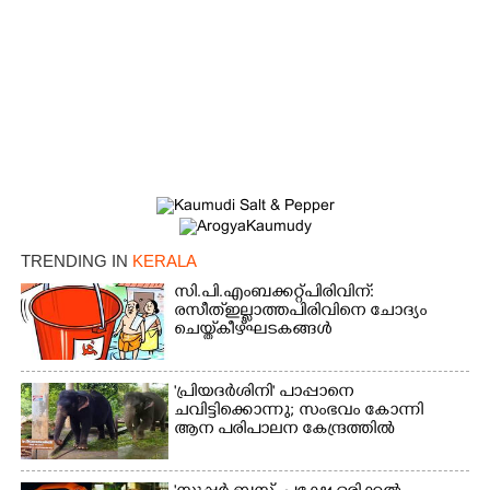
TRENDING IN
KERALA
×
Share this link
സി.പി.എം ബക്കറ്റ് പിരിവിന്:
രസീത് ഇല്ലാത്ത പിരിവിനെ ചോദ്യം
ചെയ്ത് കീഴ്ഘടകങ്ങൾ
'പ്രിയദർശിനി' പാപ്പാനെ
ചവിട്ടിക്കൊന്നു; സംഭവം കോന്നി
ആന പരിപാലന കേന്ദ്രത്തിൽ
Copy Link