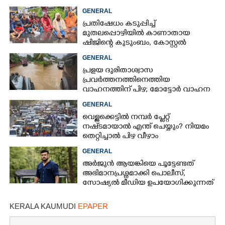
കള്ളക്കടൽ പ്രതിഭാസം
GENERAL
പ്രതിഷേധം കടുപ്പിച്ച്
മുതലപ്പൊഴിയിൽ കാണാതായ
ഷിജിന്റെ കുടുംബം, കോസ്റ്റൽ
പൊലീസ് സ്റ്റേഷനുമുന്നിൽ
GENERAL
കുത്തിയിരിക്കുന്നു
പ്രളയ ദുരിതാശ്വാസ
പ്രവർത്തനത്തിനെത്തിയ
വാഹനത്തിന് പിഴ; മോട്ടോർ വാഹന
വകുപ്പ് ഉദ്യോഗസ്ഥന് സസ്പെൻഷൻ
GENERAL
വെള്ളക്കെട്ടിൽ നമ്പർ പ്ലേറ്റ്
നഷ്‌ടമായാൽ എന്ത് ചെയ്യും? നിയമം
തെറ്റിച്ചാൽ പിഴ വീഴാം
GENERAL
അർജുൻ ആയങ്കിയെ പൂട്ടേണ്ടത്
അഭിമാനപ്രശ്നമാക്കി പൊലീസ്,
സാേഷ്യൽ മീഡിയ ഉപയോഗിക്കുന്നത്
മറ്റൊരാളെന്ന് സംശയം
KERALA KAUMUDI
EPAPER