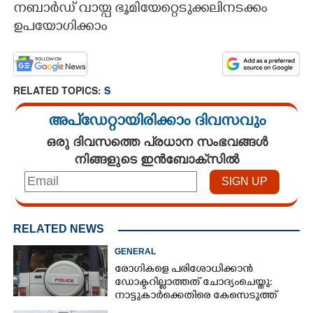
നബാർഡ് വായ്പ ഭൂമിയേറ്റെടുക്കലിനടക്കം
ഉപയോഗിക്കാം
RELATED TOPICS:
S
അപ്ഡേറ്റായിരിക്കാം ദിവസവും
ഒരു ദിവസത്തെ പ്രധാന സംഭവങ്ങൾ
നിങ്ങളുടെ ഇൻബോക്സിൽ
RELATED NEWS
GENERAL
രോഗികളെ പരിശോധിക്കാൻ
ഡോക്ടറില്ലാത്തത് ചോദ്യംചെയ്തു:
നാട്ടുകാർക്കെതിരെ കേസെടുത്ത്
പൊലീസ്