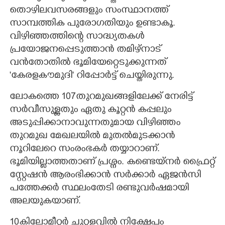
തൊഴിലവസരങ്ങളും സംസ്ഥാനത്ത്
സാമ്പത്തിക പുരോഗതിയും ഉണ്ടാകൂ.
വിഴിഞ്ഞത്തിന്റെ സാദ്ധ്യതകൾ
പ്രയോജനപ്പെടുത്താൻ തമിഴ്നാട്
വൻതോതിൽ ഭൂമിയേറ്റെടുക്കുന്നത്
'കേരളകൗമുദി" റിപ്പോർട്ട് ചെയ്തിരുന്നു.
ലോകത്തെ 107തുറമുഖങ്ങളിലേക്ക് നേരിട്ട്
സർവീസുള്ളതും ഏതു കൂറ്റൻ കപ്പലും
അടുപ്പിക്കാനാവുന്നതുമായ വിഴിഞ്ഞം
തുറമുഖ മേഖലയിൽ മുതൽമുടക്കാൻ
നൂറിലേറെ സംരംഭകർ തയ്യാറാണ്.
ഭൂമിയില്ലാത്തതാണ് പ്രശ്നം. കണ്ടെയ്നർ ഫ്രൈറ്റ്
സ്റ്റേഷൻ ആരംഭിക്കാൻ സർക്കാർ ഏജൻസി
പത്തേക്കർ സ്ഥലംതേടി രണ്ടുവർഷമായി
അലയുകയാണ്.
10കിലോമീറ്റർ ചുറ്റളവിൽ നിക്ഷേപം