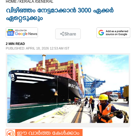
HOME /
KERALA /
GENERAL
CINEMA
വിഴിഞ്ഞം നേട്ടമാക്കാൻ 3000 ഏക്കർ
ഏറ്റെടുക്കും
OPINION
Share
PHOTOS
2 MIN READ
PUBLISHED: APRIL 18, 2026 12:53 AM IST
LIFESTYLE
SPIRITUAL
INFO+
ART
ASTRO
ഈ വാർത്ത കേൾക്കാം