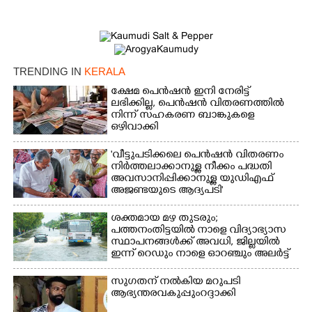
TRENDING IN
KERALA
ക്ഷേമ പെൻഷൻ ഇനി നേരിട്ട്
ലഭിക്കില്ല,​ പെൻഷൻ വിതരണത്തിൽ
നിന്ന് സഹകരണ ബാങ്കുകളെ
ഒഴിവാക്കി
'വീട്ടുപടിക്കലെ പെൻഷൻ വിതരണം
നിർത്തലാക്കാനുള്ള നീക്കം പദ്ധതി
അവസാനിപ്പിക്കാനുള്ള യുഡിഎഫ്
അജണ്ടയുടെ ആദ്യപടി'
ശക്തമായ മഴ തുടരും;
പത്തനംതിട്ടയിൽ നാളെ വിദ്യാഭ്യാസ
സ്ഥാപനങ്ങൾക്ക് അവധി,​ ജില്ലയിൽ
ഇന്ന് റെ‌ഡും നാളെ ഓറഞ്ചും അലർട്ട്
സുഗതന് നൽകിയ മറുപടി
ആഭ്യന്തരവകുപ്പും റദ്ദാക്കി