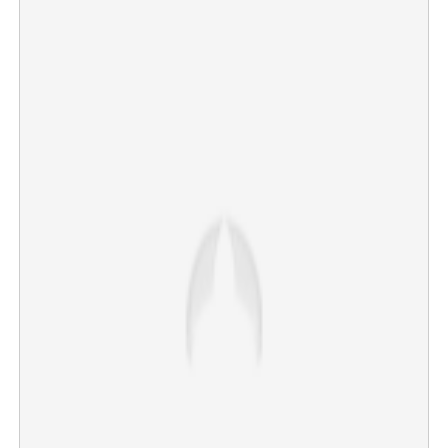
×
Share this link
Copy Link