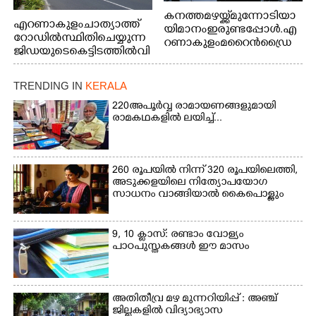
കനത്ത മഴയ്ക്ക് മുന്നോടിയാ
എറണാകുളം ചാത്യാത്ത്
യി മാനം ഇരുണ്ടപ്പോൾ. എ
റോഡിൽ സ്ഥിതി ചെയ്യുന്ന
റണാകുളം മറൈൻഡ്രൈ
ജിഡയുടെ കെട്ടിടത്തിൽ വി
വിൽ നിന്നുള്ള കാഴ്ച
വിധ മേഖലകളിൽ പ്രാഗ
ത്ഭ്യം തെളിയിച്ച സ്ത്രീകളു
TRENDING IN
KERALA
ടെ ചിത്രങ്ങൾ
ചുവരിൽ പതിപ്പിച്ചപ്പോൾ
220 അപൂർവ്വ രാമായണങ്ങളുമായി
രാമകഥകളിൽ ലയിച്ച്...
260 രൂപയിൽ നിന്ന് 320 രൂപയിലെത്തി,
അടുക്കളയിലെ നിത്യോപയോഗ
സാധനം വാങ്ങിയാൽ കൈപൊള്ളും
9, 10 ക്ലാസ്: രണ്ടാം വോള്യം
പാഠപുസ്തകങ്ങൾ ഈ മാസം
അതിതീവ്ര മഴ മുന്നറിയിപ്പ് : അഞ്ച്
ജില്ലകളിൽ വിദ്യാഭ്യാസ