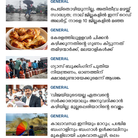
GENERAL
പെയ്തൊഴിയുന്നില്ല, അതിതീവ്ര മഴയ്ക്ക്
സാദ്ധ്യത;​ നാല് ജില്ലകളിൽ ഇന്ന് റെഡ്
അലർട്ട്,​ നാളെ 10 ജില്ലകളിൽ മഞ്ഞ
അലർട്ട്
GENERAL
കേരളത്തിലുളളവർ ചിക്കൻ
കഴിക്കുന്നതിന്റെ ഗുണം കിട്ടുന്നത്
തമിഴന്മാർക്ക്, മലയാളികൾക്ക്
നഷ്ടവും കടവും മാത്രം
GENERAL
ഗ്യാസ് ബുക്കിംഗിന് പുതിയ
നിയന്ത്രണം, ഓണത്തിന്
ക്ഷാമമുണ്ടായേക്കുമെന്ന് ആശങ്ക
GENERAL
'വിജയ്‌യുടെയല്ല ഏതവന്റെ
സർക്കാരായാലും അനുവദിക്കാൻ
കഴിയില്ല; മുല്ലപ്പെരിയാറിന്റെ വെള്ളം
കൂട്ടുന്നത് മനസിൽ വച്ചാൽമതി'
GENERAL
കാലാവസ്ഥ ഇനിയും മാറും; പശ്ചിമ
ബംഗാളിനും ബംഗാൾ ഉൾക്കടലിനും
മുകളിലായി ചക്രവാതച്ചുഴി, ഒപ്പം