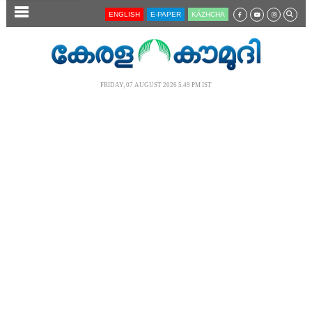
SECTIONS
ENGLISH
E-PAPER
KĀZHCHA
HOME
LATEST
FRIDAY, 07 AUGUST 2026 5.49 PM IST
AUDIO
NOTIFIED NEWS
POLL
KERALA
LOCAL
NEWS 360
CASE DIARY