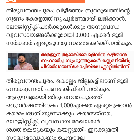
തിരുവനന്തപുരം: വിഴിഞ്ഞം തുറമുഖത്തിന്റെ
CARTOONS
ഗുണം കേരളത്തിനു പൂർണമായി ലഭിക്കാൻ,
ലോജിസ്റ്റിക്സ് പാർക്കുകൾക്കും അനുബന്ധ
LITERATURE
വ്യവസായങ്ങൾക്കുമായി 3,000 ഏക്കർ ഭൂമി
സർക്കാർ ഏറ്റെടുത്തു സംരംഭകർക്ക് നൽകും.
ZOOM
അർജുൻ ആയങ്കിയെ ഒളിവിൽ കഴിയാൻ
സഹായിച്ച സുഹൃത്തുക്കൾ കസ്റ്റഡിയിൽ;
CONTACT US
പിടിയിലായത് കൊച്ചിയിലെ ഫ്ലാറ്റിൽനിന്ന്
തിരുവനന്തപുരം, കൊല്ലം ജില്ലകളിലാണ് ഭൂമി
നോക്കുന്നത്. പണം കിഫ്ബി നൽകും.
ആദ്യഘട്ടമായി തിരുവനന്തപുരത്ത്
ഒരുവർഷത്തിനകം 1,000ഏക്കർ ഏറ്റെടുക്കാൻ
കർമ്മപദ്ധതിയുണ്ടാക്കും. കണ്ടെയ്നർ,
ലോജിസ്റ്റിക്സ്, വ്യവസായ മേഖലകൾ
ശക്തിപ്പെടുകയും കയറ്റുമതി- ഇറക്കുമതി
സാദ്ധ്യമാവുകയും ചെയ്താലേ