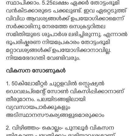
സ്ഥാപിക്കാം. 5.25ലക്ഷം ഏക്കർ തോട്ടംഭൂമി
വൻകിടക്കാരുടെ പക്കലുണ്ട്. ഇവ ഏറ്റെടുത്ത്
വിവിധ ആവശ്യങ്ങൾക്ക് ഉപയോഗിക്കാമെന്ന്
സർക്കാരിനു നേരത്തേ സെക്രട്ടറിതല
സമിതിയുടെ ശുപാർശ ലഭിച്ചിരുന്നു. എന്നാൽ
ഭൂപരിഷ്കരണ നിയമപ്രകാരം തോട്ടംഭൂമി
മറ്റാവശ്യങ്ങൾക്ക് ഉപയോഗിക്കാനാവില്ല.
നിയമഭേദഗതി വേണ്ടിവരും. ‌
വികസന സോണുകൾ
1. 50കിലോമീറ്റർ ചുറ്റളവിൽ സ്പെഷ്യൽ
ഡെവലപ്മെന്റ് സോൺ വികസിപ്പിക്കാനാണ്
തീരുമാനം. പലയിടങ്ങളിലായി
വ്യവസായപാർക്കുകളും
അടിസ്ഥാനസൗകര്യങ്ങളുമൊരുക്കാം
2. വിഴിഞ്ഞം- കൊല്ലം- പുനലൂർ വികസന