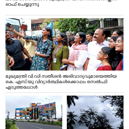
ഓഫ് ചെയ്യുന്നു
മുഖ്യമന്ത്രി വി.ഡി സതീശൻ അഭിവാദ്യവുമായെത്തിയ
കെ. എസ്.യു വിദ്യാർത്ഥികൾക്കൊപ്പം സെൽഫി
എടുത്തപ്പോൾ