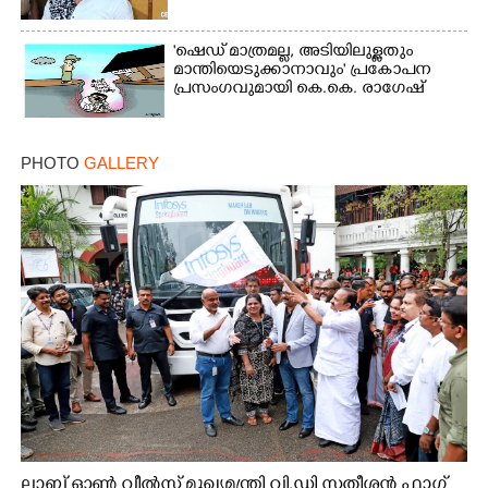
'ഷെഡ് മാത്രമല്ല, അടിയിലുള്ളതും
മാന്തിയെടുക്കാനാവും' പ്രകോപന
പ്രസംഗവുമായി കെ.കെ. രാഗേഷ്
PHOTO
GALLERY
ലാബ് ഓൺ വീൽസ് മുഖ്യമന്ത്രി വി.ഡി സതീശൻ ഫ്ലാഗ്