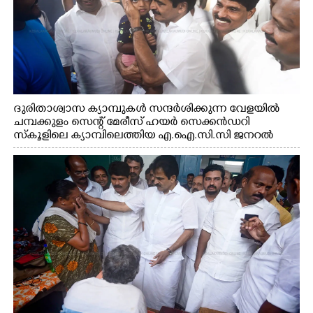
ദുരിതാശ്വാസ ക്യാമ്പുകൾ സന്ദർശിക്കുന്ന വേളയിൽ
ചമ്പക്കുളം സെന്റ് മേരീസ് ഹയർ സെക്കൻഡറി
സ്കൂളിലെ ക്യാമ്പിലെത്തിയ എ.ഐ.സി.സി ജനറൽ
സെക്രട്ടറി കെ.സി വേണുഗോപാൽ എം.പി കുരുന്നിനെ
എടുത്ത് ലാളിച്ചപ്പോൾ. സഹകരണ-എക്സൈസ്
വകുപ്പ് മന്ത്രി എം. ലിജു, കൃഷിവകുപ്പ് മന്ത്രി ടി. സിദ്ദിഖ്,
റെജി ചെറിയാൻ എം. എൽ. എ എന്നിവർ സമീപം