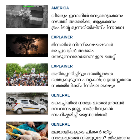
AMERICA
വീണ്ടും ഇറാനിൽ വ്യോമാക്രമണം
നടത്തി അമേരിക്ക; ആക്രമണം
ട്രംപിന്റെ മുന്നറിയിപ്പിന് പിന്നാലെ
EXPLAINER
മിന്നലിൽ നിന്ന് രക്ഷപ്പെടാൻ
മരച്ചുവട്ടിൽ അഭയം
തേടുന്നവരാണോ? ഈ തെറ്റ്
ആവർത്തിച്ചാൽ ജീവന് തന്നെ
EXPLAINER
ഭീഷണിയാകും
അടിച്ചോടിച്ചിട്ടും ഭയമില്ലാതെ
ഒത്തുകൂടുന്ന പാറ്റകൾ; വ്യത്യസ്തമായ
സമരരീതിക്ക് പിന്നിലെ ലക്ഷ്യം
ഒന്നുമാത്രം
GENERAL
കൊച്ചിയിൽ നാളെ മുതൽ ഊബ‌ർ
സേവനം ഇല്ല,​ സർവീസുകൾ
ബഹിഷ്കരിച്ച് ഡ്രൈവർമാർ
GENERAL
മലയാളികളുടെ ചിക്കൻ തീറ്റ
നാളെമുതൽ നിലയ്ക്കുമോ? തീരുമാനം