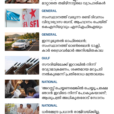
മാറ്റാതെ തമിഴ്നാട്ടിലെ വ്യാപാരികൾ
GENERAL
സംസ്ഥാനത്ത് വരുന്ന രണ്ട് ദിവസം
വിദ്യാഭ്യാസ ബന്ദ്, ആഹ്വാനം ചെയ്‌ത്
കെഎസ്‌യുവും എസ്എഫ്‌ഐയും
GENERAL
ഇന്നുമുതൽ ഓഫ്‌ലെെൻ;
സംസ്ഥാനത്ത് ഓൺലെെൻ ടാക്സി,​
കാർ ഡ്രൈവർമാർ അനിശ്ചിതകാല
സമരത്തിലേക്ക്
GULF
സൗദിയിലേക്ക് ഇറാഖിൽ നിന്ന്
വ്യോമാക്രമണം,​ ശക്തമായ മറുപടി
നൽകുമെന്ന് പ്രതിരോധ മന്ത്രാലയം
NATIONAL
'അറസ്റ്റ് ചെയ്യണമെങ്കിൽ ചെയ്യൂ, പക്ഷേ
ഞാൻ ഇവിടെ നിന്ന് പോകുകയാണ്';
ആശുപത്രി അധികൃതരോട് സോനം
വാങ്‌ചുക്
NATIONAL
ധർമ്മേന്ദ്ര പ്രധാൻ രാജിവയ്‌ക്കില്ല,