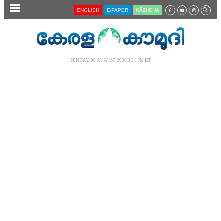
SECTIONS
ENGLISH
E-PAPER
KĀZHCHA
HOME
LATEST
SUNDAY, 09 AUGUST 2026 3.51 PM IST
AUDIO
NOTIFIED NEWS
POLL
KERALA
LOCAL
NEWS 360
CASE DIARY