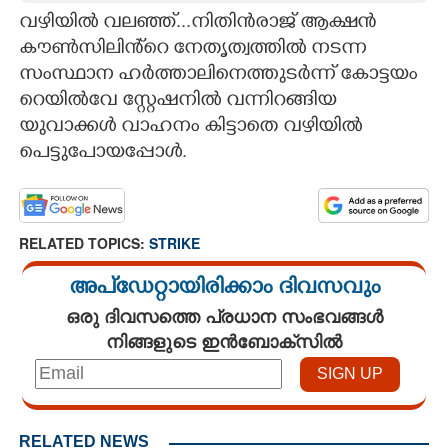
വഴിയിൽ വലഞ്ഞ്...നിതിൻരാജ് ആക്ഷൻ
CARTOONS
കൗൺസിലിൻ്റെ നേതൃത്വത്തിൽ നടന്ന
സംസ്ഥാന ഹർത്താലിനെത്തുടർന്ന് കോട്ടയം
LITERATURE
റെയിൽവേ സ്റ്റേഷനിൽ വന്നിറങ്ങിയ
യുവാക്കൾ വാഹനം കിട്ടാതെ വഴിയിൽ
പെട്ടുപോയപ്പോൾ.
ZOOM
CONTACT US
RELATED TOPICS:
STRIKE
അപ്ഡേറ്റായിരിക്കാം ദിവസവും
ഒരു ദിവസത്തെ പ്രധാന സംഭവങ്ങൾ
നിങ്ങളുടെ ഇൻബോക്സിൽ
RELATED NEWS