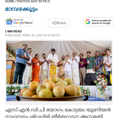
HOME /
PHOTOS /
DAY IN PICS
CINEMA
മാമ്പഴക്കൂട്ടം
OPINION
Share
1 MIN READ
PHOTOS
PUBLISHED: APRIL 29, 2026 04:16 PM IST
LIFESTYLE
SPIRITUAL
INFO+
ART
എസ്.എൻ.ഡി.പി യോഗം കോട്ടയം യൂണിയൻ
ASTRO
നാഗമ്പടം ശിവഗിരി തീർത്ഥാടന അനുമതി