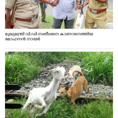
×
Share this link
മുഖ്യമന്ത്രി വി.ഡി.സതീശനെ കാണാനെത്തിയ
മോഹനൻ നായർ
Copy Link