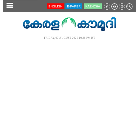
SECTIONS
ENGLISH
E-PAPER
KĀZHCHA
HOME
LATEST
FRIDAY, 07 AUGUST 2026 10.28 PM IST
AUDIO
NOTIFIED NEWS
POLL
KERALA
LOCAL
NEWS 360
CASE DIARY