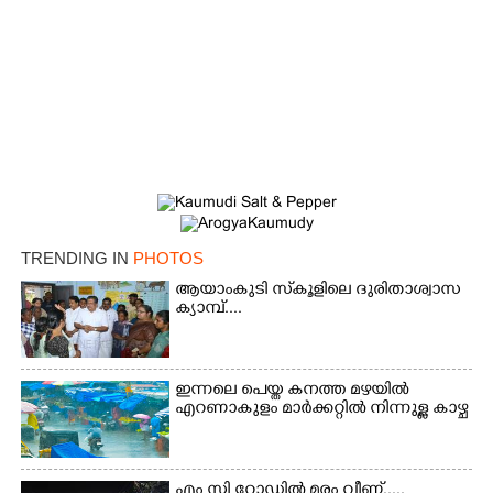
TRENDING IN
PHOTOS
ആയാംകുടി സ്‌കൂളിലെ ദുരിതാശ്വാസ
ക്യാമ്പ്....
ഇന്നലെ പെയ്ത കനത്ത മഴയിൽ
എറണാകുളം മാർക്കറ്റിൽ നിന്നുള്ള കാഴ്ച
എം സി റോഡിൽ മരം വീണ്.....