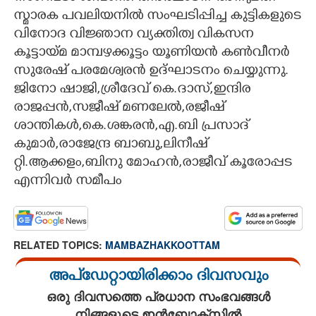
സ്മാരക പവലിയനിൽ സംഘടിപ്പിച്ച കുട്ടികളുടെ
CARTOONS
വിനോദ വിജ്ഞാന വ്യക്തിത്വ വികസന
കൂട്ടായ്മ മാമ്പഴക്കൂട്ടം യൂണിയൻ കൺവീനർ
LITERATURE
സുരേഷ് പരമേശ്വരൻ ഉദ്ഘാടനം ചെയ്യുന്നു.
ജിനോ ഷാജി,ശ്രീദേവ് കെ.ദാസ്,ഇന്ദിര
രാജപ്പൻ,സജീഷ് മണലേൽ,രജീഷ്
ZOOM
ശാന്തികൾ,കെ.ശങ്കരൻ,എ.ബി പ്രസാദ്
കുമാർ,രാജേന്ദ്ര ബാബു,ലിനീഷ്
CONTACT US
റ്റി.ആക്കളം,ബിനു മോഹൻ,രാജീവ് കൂരോപ്പട
എന്നിവർ സമീപം
RELATED TOPICS:
MAMBAZHAKKOOTTAM
അപ്ഡേറ്റായിരിക്കാം ദിവസവും
ഒരു ദിവസത്തെ പ്രധാന സംഭവങ്ങൾ
നിങ്ങളുടെ ഇൻബോക്സിൽ