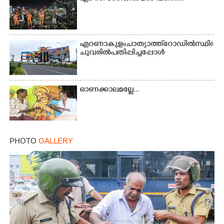
എറണാകുളം ചാത്യാത്ത് റോഡിൽ സ്ഥിതി ചെയ്
ചുവരിൽ പതിപ്പിച്ചപ്പോൾ
ഓണക്കാലമല്ലേ...
PHOTO
GALLERY