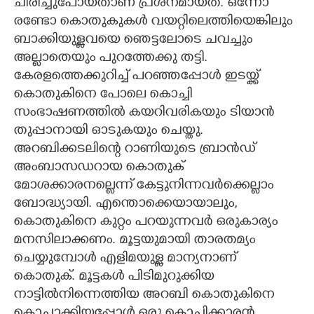
ചിരിച്ചുപോയതാണ് പ്രശ്‌നമായത്. ഒന്നോ
രണ്ടോ കൊതുകുകൾ വയറ്റിലെത്തിയെങ്കിലും
ബാക്കിയുള്ളവയെ ഞെട്ടലോടെ ചവച്ചും
അല്ലാതെയും പുറത്തേക്കു തട്ടി.
കേരളത്തെക്കുറിച്ച് പറഞ്ഞപ്പോൾ ഇടയ്ക്ക്
കൊതുകിനെ പോലെ കൊച്ചി
സംഭാഷണത്തിൽ കയറിവരികയും ടിയാൻ
തുപ്പാനായി ഓടുകയും ചെയ്തു.
അറബിക്കടലിന്റെ റാണിയുടെ ബ്രാൻഡ്
അംബാസഡറായ കൊതുക്
മോശക്കാരനല്ലെന്ന് കേട്ടുനിന്നവർക്കെല്ലാം
ബോദ്ധ്യായി. എന്തൊക്കെയായാലും,
കൊതുകിനെ കുറ്റം പറയുന്നവർ ഒരുകാര്യം
മനസിലാക്കണം. മൂട്ടയുമായി താരതമ്യം
ചെയ്യുമ്പോൾ എളിമയുള്ള മാന്യനാണ്
കൊതുക്. മൂട്ടകൾ പിടിമുറുക്കിയ
നാട്ടിൽനിന്നെത്തിയ അറബി കൊതുകിനെ
കൊച്ചാക്കിയപ്പോൾ ഒരു കൊച്ചിക്കാരൻ