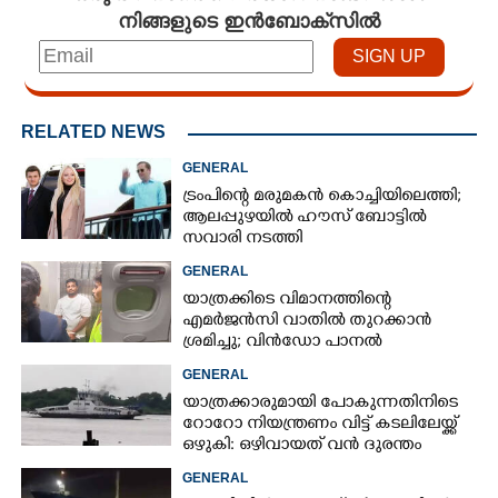
നിങ്ങളുടെ ഇൻബോക്സിൽ
×
Share this link
RELATED NEWS
GENERAL
Copy Link
ട്രംപിന്റെ മരുമകൻ കൊച്ചിയിലെത്തി;
ആലപ്പുഴയിൽ ഹൗസ് ബോട്ടിൽ
സവാരി നടത്തി
GENERAL
യാത്രക്കിടെ വിമാനത്തിന്റെ
എമർജൻസി വാതിൽ തുറക്കാൻ
ശ്രമിച്ചു; വിൻഡോ പാനൽ
അടിച്ചുതകർത്തു,
GENERAL
നെടുമ്പാശേരിയിൽ മലയാളി
യാത്രക്കാരുമായി പോകുന്നതിനിടെ
അറസ്റ്റിൽ
റോറോ നിയന്ത്രണം വിട്ട് കടലിലേയ്ക്ക്
ഒഴുകി: ഒഴിവായത് വൻ ദുരന്തം
GENERAL