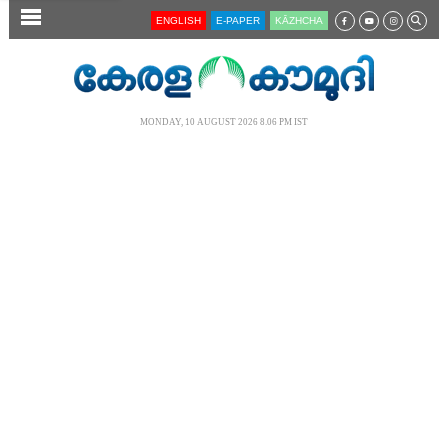
SECTIONS
ENGLISH
E-PAPER
KĀZHCHA
HOME
LATEST
MONDAY, 10 AUGUST 2026 8.06 PM IST
AUDIO
NOTIFIED NEWS
POLL
KERALA
LOCAL
NEWS 360
CASE DIARY