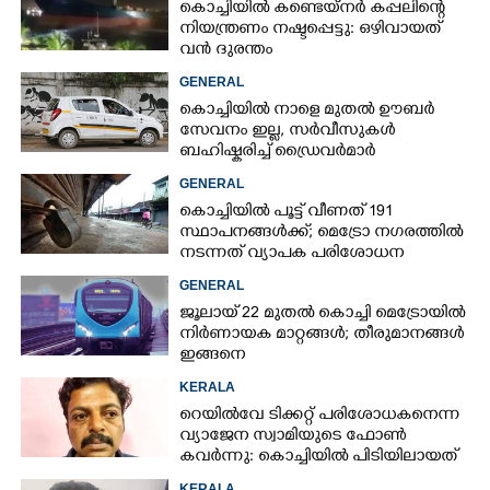
കൊച്ചിയിൽ കണ്ടെയ്നർ കപ്പലിന്റെ
നിയന്ത്രണം നഷ്ടപ്പെട്ടു: ഒഴിവായത്
വൻ ദുരന്തം
GENERAL
കൊച്ചിയിൽ നാളെ മുതൽ ഊബ‌ർ
സേവനം ഇല്ല,​ സർവീസുകൾ
ബഹിഷ്കരിച്ച് ഡ്രൈവർമാർ
GENERAL
കൊച്ചിയില്‍ പൂട്ട് വീണത് 191
സ്ഥാപനങ്ങള്‍ക്ക്; മെട്രോ നഗരത്തില്‍
നടന്നത് വ്യാപക പരിശോധന
GENERAL
ജൂലായ് 22 മുതല്‍ കൊച്ചി മെട്രോയില്‍
നിര്‍ണായക മാറ്റങ്ങള്‍; തീരുമാനങ്ങള്‍
ഇങ്ങനെ
KERALA
റെയിൽവേ ടിക്കറ്റ് പരിശോധകനെന്ന
വ്യാജേന സ്വാമിയുടെ ഫോൺ
കവർന്നു: കൊച്ചിയിൽ പിടിയിലായത്
18 കേസുകളിൽ പ്രതിയായ
KERALA