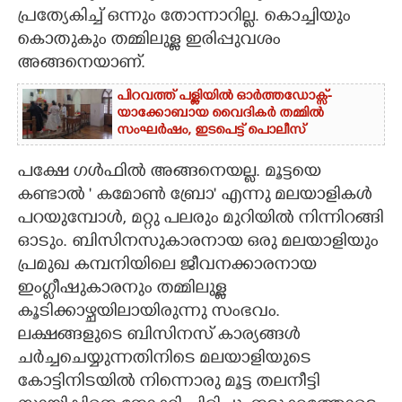
പ്രത്യേകിച്ച് ഒന്നും തോന്നാറില്ല. കൊച്ചിയും
കൊതുകും തമ്മിലുള്ള ഇരിപ്പുവശം
അങ്ങനെയാണ്.
പിറവത്ത് പള്ളിയിൽ ഓർത്തഡോക്സ്-
യാക്കോബായ വൈദികർ തമ്മിൽ
സംഘർഷം, ഇടപെട്ട് പൊലീസ്
പക്ഷേ ഗൾഫിൽ അങ്ങനെയല്ല. മൂട്ടയെ
കണ്ടാൽ ' കമോൺ ബ്രോ' എന്നു മലയാളികൾ
പറയുമ്പോൾ, മറ്റു പലരും മുറിയിൽ നിന്നിറങ്ങി
ഓടും. ബിസിനസുകാരനായ ഒരു മലയാളിയും
പ്രമുഖ കമ്പനിയിലെ ജീവനക്കാരനായ
ഇംഗ്ലീഷുകാരനും തമ്മിലുള്ള
കൂടിക്കാഴ്ചയിലായിരുന്നു സംഭവം.
ലക്ഷങ്ങളുടെ ബിസിനസ് കാര്യങ്ങൾ
ചർച്ചചെയ്യുന്നതിനിടെ മലയാളിയുടെ
കോട്ടിനിടയിൽ നിന്നൊരു മൂട്ട തലനീട്ടി