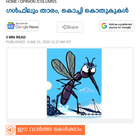
HOME /
OPINION /
COLUMNS
CINEMA
ഗൾഫിലും താരം,​ കൊച്ചി കൊതുകുകൾ
OPINION
Share
3 MIN READ
PHOTOS
PUBLISHED: JUNE 21, 2026 12:27 AM IST
LIFESTYLE
SPIRITUAL
INFO+
ART
ഈ വാർത്ത കേൾക്കാം
ASTRO