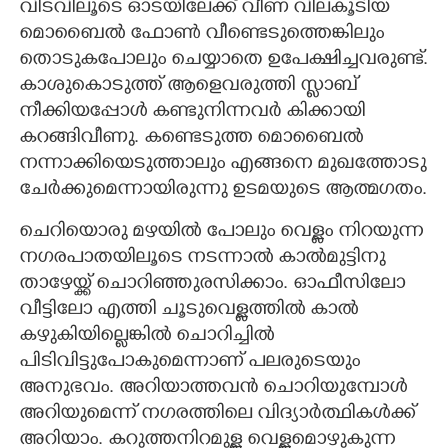
വിടവിലൂടെ ഓടയിലേക്ക് വീണ വിലകൂടിയ
മൊബൈൽ ഫോൺ വീണ്ടെടുത്തെങ്കിലും
തൊടുകപോലും ചെയ്യാതെ ഉപേക്ഷിച്ചവരുണ്ട്.
കാശുകൊടുത്ത് ആളെവരുത്തി സ്ലാബ്
നീക്കിയപ്പോൾ കണ്ടുനിന്നവർ കിക്കായി
കറങ്ങിവീണു. കണ്ടെടുത്ത മൊബൈൽ
നന്നാക്കിയെടുത്താലും എങ്ങനെ മുഖത്തോടു
ചേർക്കുമെന്നായിരുന്നു ഉടമയുടെ ആത്മഗതം.
ചെറിയൊരു മഴയിൽ പോലും വെള്ളം നിറയുന്ന
നഗരപാതയിലൂടെ നടന്നാൽ കാൽമുട്ടിനു
താഴേയ്ക്ക് ചൊറിഞ്ഞുരസിക്കാം. ഓഫീസിലോ
വീട്ടിലോ എത്തി ചൂടുവെള്ളത്തിൽ കാൽ
കഴുകിയില്ലെങ്കിൽ ചൊറിച്ചിൽ
പിടിവിട്ടുപോകുമെന്നാണ് പലരുടെയും
അനുഭവം. അറിയാത്തവൻ ചൊറിയുമ്പോൾ
അറിയുമെന്ന് നഗരത്തിലെ വിദ്യാർത്ഥികൾക്ക്
അറിയാം. കറുത്തനിറമുള്ള വെള്ളമൊഴുകുന്ന