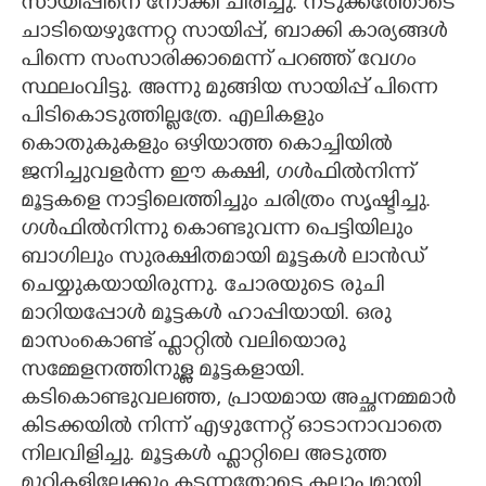
സായിപ്പിനെ നോക്കി ചിരിച്ചു. നടുക്കത്തോടെ
ചാടിയെഴുന്നേറ്റ സായിപ്പ്, ബാക്കി കാര്യങ്ങൾ
പിന്നെ സംസാരിക്കാമെന്ന് പറഞ്ഞ് വേഗം
സ്ഥലംവിട്ടു. അന്നു മുങ്ങിയ സായിപ്പ് പിന്നെ
പിടികൊടുത്തില്ലത്രേ. എലികളും
കൊതുകുകളും ഒഴിയാത്ത കൊച്ചിയിൽ
ജനിച്ചുവളർന്ന ഈ കക്ഷി, ഗൾഫിൽനിന്ന്
മൂട്ടകളെ നാട്ടിലെത്തിച്ചും ചരിത്രം സൃഷ്ടിച്ചു.
ഗൾഫിൽനിന്നു കൊണ്ടുവന്ന പെട്ടിയിലും
ബാഗിലും സുരക്ഷിതമായി മൂട്ടകൾ ലാൻഡ്
ചെയ്യുകയായിരുന്നു. ചോരയുടെ രുചി
മാറിയപ്പോൾ മൂട്ടകൾ ഹാപ്പിയായി. ഒരു
മാസംകൊണ്ട് ഫ്ലാറ്റിൽ വലിയൊരു
സമ്മേളനത്തിനുള്ള മൂട്ടകളായി.
കടികൊണ്ടുവലഞ്ഞ, പ്രായമായ അച്ഛനമ്മമാർ
കിടക്കയിൽ നിന്ന് എഴുന്നേറ്റ് ഓടാനാവാതെ
നിലവിളിച്ചു. മൂട്ടകൾ ഫ്ലാറ്റിലെ അടുത്ത
മുറികളിലേക്കും കടന്നതോടെ കലാപമായി.