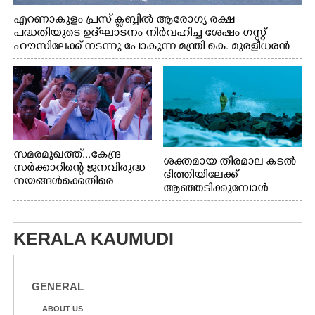
എറണാകുളം പ്രസ് ക്ലബ്ബിൽ ആരോഗ്യ രക്ഷ
പദ്ധതിയുടെ ഉദ്‌ഘാടനം നിർവഹിച്ച ശേഷം ഗസ്റ്റ്
ഹൗസിലേക്ക് നടന്നു പോകുന്ന മന്ത്രി കെ. മുരളീധരൻ
സമരമുഖത്ത്...കേന്ദ്ര
ശക്തമായ തിരമാല കടൽ
സർക്കാറിന്റെ ജനവിരുദ്ധ
ഭിത്തിയിലേക്ക്
നയങ്ങൾക്കെതിരെ
ആഞ്ഞടിക്കുമ്പോൾ
എറണാകുളം ബോട്ട് ജെട്ടി
അപകടകരമായ രീതിയിൽ
ബി.എസ്.എൻ.എൽ
മീൻ പിടിക്കുന്ന
ഓഫീസിനു മുന്നിൽ
യുവാക്കൾ. ഞാറയ്ക്കൽ
കർഷക തൊഴിലാളി
KERALA KAUMUDI
ബീച്ചിൽ നിന്നുള്ള കാഴ്ച്ച
സംയുക്ത സമര സമിതി
സംഘടിപ്പിച്ച ജയിൽ
നിറയ്ക്കൽ സമരത്തിൽ
GENERAL
പങ്കെടുത്തുകൊണ്ട്
മുദ്രാവാക്യം വിളിക്കുന്ന
ABOUT US