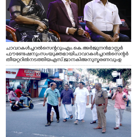
ചാവറ കൾച്ചറൽ സെന്ററും എം.കെ. അർജുനൻ മാസ്റ്റർ
ഫൗണ്ടേഷനും സംയുക്തമായി ചാവറ കൾച്ചറൽ സെന്റർ
തീയറ്ററിൽ നടത്തിയ എസ്. ജാനകി അനുസ്മരണവും ഉ
ദ്ഘാടനം ചെയ്യാനെത്തിയ സംഗീത സംവിധായകൻ ജെറി
അമൽദേവ്, ഗായിക ജെൻസി, എം.കെ. അർജുനൻ
ഫൗണ്ടേഷൻ ചെയർമാൻ ഡോ. രാധാകൃഷ്ണൻ എന്നിവർ