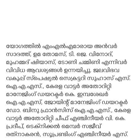
യോഗത്തില്‍ എംഎല്‍എമാരായ അന്‍വര്‍
സാദത്ത്, ഉമ തോമസ്, ടി. ജെ. വിനോദ്,
മുഹമ്മദ് ഷിയാസ്, ടോണി ചമ്മിണി എന്നിവര്‍
വിവിധ ആവശ്യങ്ങള്‍ ഉന്നയിച്ചു. ജലവിഭവ
വകുപ്പ് സ്‌പെഷ്യല്‍ സെക്രട്ടറി സുഹാസ് എസ്.
ഐ.എ.എസ്., കേരള വാട്ടര്‍ അതോറിറ്റി
മാനേജിംഗ് ഡയറക്ടര്‍ കെ. ഇമ്പശേഖര്‍
ഐ.എ.എസ്, ജോയിന്റ് മാനേജിംഗ് ഡയറക്ടര്‍
ഡോ. ബിനു ഫ്രാന്‍സിസ് ഐ.എ.എസ്., കേരള
വാട്ടര്‍ അതോറിറ്റി ചീഫ് എഞ്ചിനീയര്‍ വി. കെ.
പ്രദീപ്, ടെക്‌നിക്കല്‍ മെമ്പര്‍ സജീവ്
രത്‌നാകരന്‍, സൂപ്രണ്ടിംഗ് എഞ്ചിനീയര്‍ എസ്.