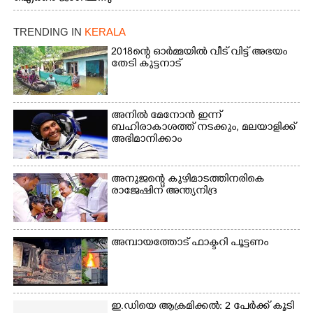
കാഴ്ച.2.വെള്ളം
സമീപം ആറന്മുള
ഇറങ്ങിപ്പോൾ
കിടങ്ങന്നൂർ റോഡിന്
ഇന്നലെത്തെ
TRENDING IN
KERALA
സമീപം പ്രവർത്തിക്കു
കാഴ്ച.രക്ഷാപ്രവർത്തന
ആറന്മുള തട്ടുകട കഴുകി
2018ന്റെ ഓർമ്മയിൽ വീട് വിട്ട് അഭയം
ത്തിന് ഓച്ചിറ അഴിക്കലിൽ
വൃത്തിയാക്കുന്നു.
തേടി കുട്ടനാട്
നിന്ന്എത്തിച്ച ബോട്ടും.
അനിൽ മേനോൻ ഇന്ന്
ബഹിരാകാശത്ത് നടക്കും, മലയാളിക്ക്
അഭിമാനിക്കാം
അനുജന്റെ കുഴിമാടത്തിനരികെ
രാജേഷിന് അന്ത്യനിദ്ര
അമ്പായത്തോട് ഫാക്ടറി പൂട്ടണം
ഇ.ഡിയെ ആക്രമിക്കൽ: 2 പേർക്ക് കൂടി