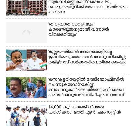
ആർ.ഡി.ഒയ്ക്ക് കാൽലക്ഷം പിഴ ,​
കേരളകൗമുദിക്ക് ഹൈക്കോടതിയുടെ
പ്രശംസ
'തിരുവാതിരക്കളിയും
കാരണഭൂതനുമായി വന്നാൽ
വിവരമറിയും '
'മുല്ലപ്പെരിയാർ അണക്കെട്ടിന്റെ
ജലനിരപ്പുയർത്താൻ അനുവദിക്കില്ല';
തമിഴ്‌നാട് സർക്കാരിനെതിരെ കേരളം
'സെക്രട്ടറിയേറ്റിൽ മന്ത്രിയോഫീസിൽ
ചെന്നുകയറാനാകില്ല',
മലബാറുകാർക്കെതിരെ അധിക്ഷേപ
പരാമർശവുമായി സിപിഎം നേതാവ്‌
14,000 കുട്ടികൾക്ക് നീന്തൽ
പരിശീലനം: മന്ത്രി എൻ. ഷംസുദ്ദീൻ