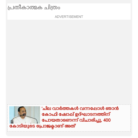
പ്രതീകാത്മക ചിത്രം
CARTOONS
ADVERTISEMENT
LITERATURE
ZOOM
CONTACT US
'ചില വാർത്തകൾ വന്നപ്പോൾ ഞാൻ
കോഫി ഷോപ്പ് ഉദ്ഘാടനത്തിന്
പോയതാണെന്ന് വിചാരിച്ചു, 400
കോടിയുടെ പ്രോജക്ടാണ് അത്'