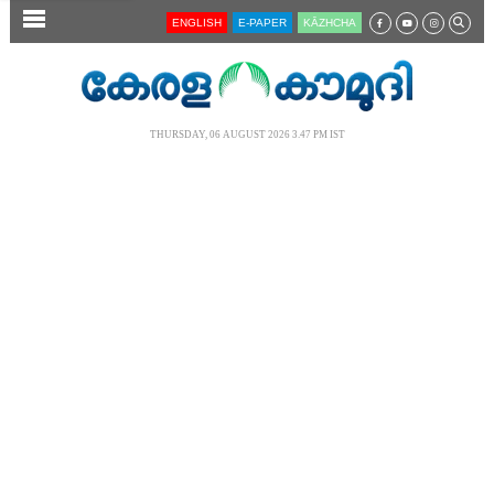
SECTIONS
ENGLISH
E-PAPER
KĀZHCHA
HOME
LATEST
THURSDAY, 06 AUGUST 2026 3.47 PM IST
AUDIO
NOTIFIED NEWS
POLL
KERALA
LOCAL
NEWS 360
CASE DIARY