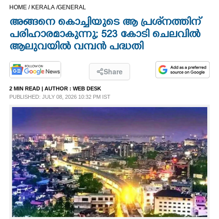
HOME /
KERALA /
GENERAL
CINEMA
അങ്ങനെ കൊച്ചിയുടെ ആ പ്രശ്‌നത്തിന്
പരിഹാരമാകുന്നു; 523 കോടി ചെലവില്‍
OPINION
ആലുവയില്‍ വമ്പന്‍ പദ്ധതി
PHOTOS
Share
2 MIN READ
| AUTHOR :
WEB DESK
LIFESTYLE
PUBLISHED: JULY 08, 2026 10:32 PM IST
SPIRITUAL
INFO+
ART
ASTRO