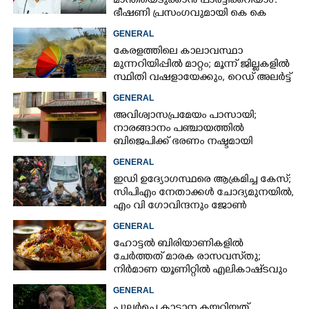
മാന്തിയെടുക്കാൻ പാർട്ടിക്കറിയാം':
ഭീഷണി പ്രസംഗവുമായി കെ കെ
രാഗേഷ്
GENERAL
കേരളത്തിലെ കാലാവസ്ഥാ
മുന്നറിയിപ്പിൽ മാറ്റം; മൂന്ന് ജില്ലകളിൽ
സ്ഥിതി വഷളായേക്കും, റെഡ് അലർട്ട്
GENERAL
അവിശ്വാസപ്രമേയം പാസായി;
നാരങ്ങാനം പഞ്ചായത്തിൽ
ബിജെപിക്ക് ഭരണം നഷ്ടമായി
GENERAL
ഇഡി ഉദ്യോഗസ്ഥരെ ആക്രമിച്ച കേസ്;
സിപിഎം നേതാക്കൾ ചോദ്യമുനയിൽ,
×
എം വി ഗോവിന്ദനും ജോൺ
Share this link
ബ്രിട്ടാസിനും നോട്ടീസ്
GENERAL
ഹോട്ടൽ ബിരിയാണികളിൽ
ചേർത്തത് മാരക രാസവസ്‌തു;
നിർമാണ യൂണിറ്റിൽ എലികാഷ്‌ടവും
കുപ്പിച്ചില്ലും
GENERAL
Copy Link
പുലർച്ചെ കാട്ടാന കയറിയത്