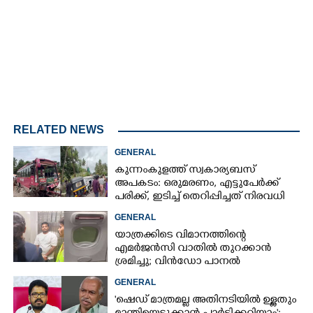
RELATED NEWS
GENERAL
കുന്നംകുളത്ത് സ്വകാര്യബസ്
അപകടം: ഒരുമരണം, എട്ടുപേർക്ക്
പരിക്ക്, ഇടിച്ച് തെറിപ്പിച്ചത് നിരവധി
വാഹനങ്ങളെ
GENERAL
യാത്രക്കിടെ വിമാനത്തിന്റെ
എമർജൻസി വാതിൽ തുറക്കാൻ
ശ്രമിച്ചു; വിൻഡോ പാനൽ
അടിച്ചുതകർത്തു,
GENERAL
നെടുമ്പാശേരിയിൽ മലയാളി
'ഷെഡ് മാത്രമല്ല അതിനടിയിൽ ഉള്ളതും
അറസ്റ്റിൽ