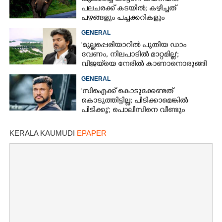
പലചരക്ക് കടയിൽ; കഴിച്ചത്
പഴങ്ങളും പച്ചക്കറികളും
GENERAL
'മുല്ലപ്പെരിയാറിൽ പുതിയ ഡാം
വേണം, നിലപാടിൽ മാറ്റമില്ല';
വിജയ്‌യെ നേരിൽ കാണാനൊരുങ്ങി
കേരള സർക്കാർ
GENERAL
'സിഐക്ക് കൊടുക്കേണ്ടത്
കൊടുത്തിട്ടില്ല; പിടിക്കാമെങ്കിൽ
പിടിക്കൂ'; പൊലീസിനെ വീണ്ടും
വെല്ലുവിളിച്ച് അർജുൻ ആയങ്കി
KERALA KAUMUDI
EPAPER