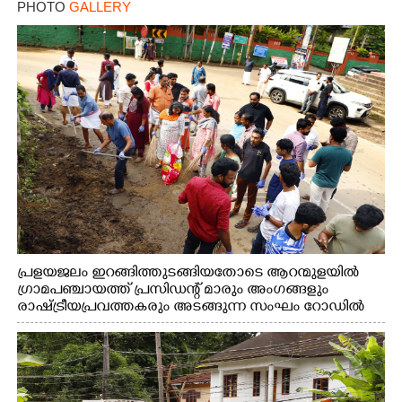
PHOTO
GALLERY
പ്രളയജലം ഇറങ്ങിത്തുടങ്ങിയതോടെ ആറന്മുളയിൽ
ഗ്രാമപഞ്ചായത്ത് പ്രസിഡന്റ് മാരും അംഗങ്ങളും
രാഷ്ട്രീയപ്രവത്തകരും അടങ്ങുന്ന സംഘം റോഡിൽ
അടിഞ്ഞ് കൂടിയ ചെളിയും മണ്ണും മറ്റ് മാലിന്യങ്ങളും
നീക്കം ചെയ്യുന്നു.