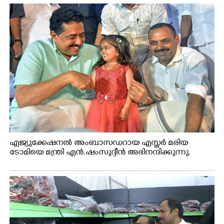
എജ്യുക്കേഷനൽ അംബാസഡറായ എസ്തർ മരിയ
ടോമിയെ മന്ത്രി എൻ.ഷംസുദ്ദീൻ അഭിനന്ദിക്കുന്നു.