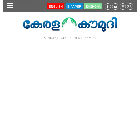
SECTIONS
ENGLISH
E-PAPER
KĀZHCHA
HOME
LATEST
SUNDAY, 09 AUGUST 2026 4.07 AM IST
AUDIO
NOTIFIED NEWS
POLL
KERALA
LOCAL
NEWS 360
CASE DIARY