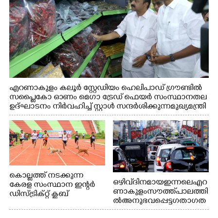
എറണാകുളം കലൂർ സ്റ്റേഡിയം ഹെലിപാഡ് ഗ്രൗണ്ടിൽ
സപ്ളൈകോ ഓണം മെഗാ ട്രേഡ് ഫെയർ സംസ്ഥാനതല
ഉദ്ഘാടനം നിർവഹിച്ച് സ്റ്റാൾ സന്ദർശിക്കുന്ന മുഖ്യമന്ത്രി
വി.ഡി. സതീശൻ. മന്ത്രി അനൂപ് ജേക്കബ് സമീപം
കൊല്ലത്ത് നടക്കുന്ന
ഒഴിവ് ദിനമായ ഇന്നലെ എറ
കേരള സംസ്ഥാന ഇന്റർ
ണാകുളം സൗത്ത് പാലത്തി
ഡിസ്ട്രിക്റ്റ് ക്ലബ്
ൽ അനുഭവപ്പെട്ട ഗതാഗത
അത്‌ലറ്റിക്
ക്കുരുക്ക്
ചാമ്പ്യൻഷിപ്പിൽ അണ്ടർ