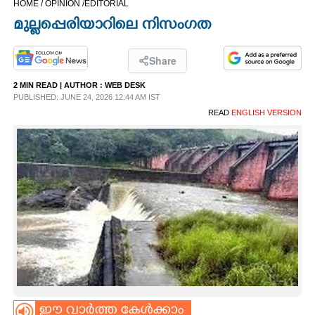
HOME /
OPINION /
EDITORIAL
CINEMA
മുല്ലപ്പെരിയാറിലെ നിസംഗത
OPINION
Share
2 MIN READ
| AUTHOR :
WEB DESK
PHOTOS
PUBLISHED: JUNE 24, 2026 12:44 AM IST
READ
ENGLISH VERSION
LIFESTYLE
SPIRITUAL
INFO+
ART
ASTRO
ഈ വാർത്ത കേൾക്കാം