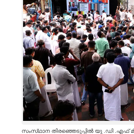
CINEMA
OPINION
PHOTOS
LIFESTYLE
SPIRITUAL
INFO+
ART
ASTRO
സംസ്‌ഥാന തിരഞ്ഞെടുപ്പിൽ യു .ഡി .എഫ് മ