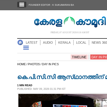
SECTIONS
FOUNDER EDITOR : K SUKUMARAN BA
HOME
LATEST
AUDIO
FRIDAY, 07 AUGUST 2026 8.10 AM IST
NOTIFIED NEWS
LATEST
AUDIO
KERALA
LOCAL
NEWS 360
POLL
KERALA
TIMELINE
DAY IN PI
HOME /
PHOTOS /
DAY IN PICS
LOCAL
കെ.പി.സി.സി ആസ്‌ഥാനത്തിന്
NEWS 360
1 MIN READ
PUBLISHED: MAY 09, 2026 01:31 PM IST
CASE DIARY