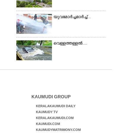
റോഡിൽ അടിഞ്ഞ് കൂടിയ
ചെളിയും മണ്ണും മറ്റ്
മാലിന്യങ്ങളും നീക്കം
യുവമോർച്ചമാർച്ച്...
ചെയ്യുന്നു.
വെള്ളത്തള്ളൽ....
KAUMUDI GROUP
KERALAKAUMUDI DAILY
KAUMUDY TV
KERALAKAUMUDI.COM
KAUMUDI.COM
KAUMUDYMATRIMONY.COM