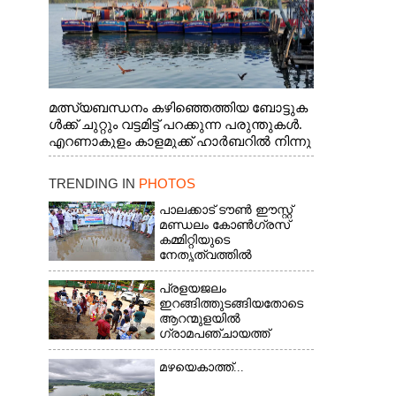
മത്സ്യബന്ധനം കഴിഞ്ഞെത്തിയ ബോട്ടുക
ൾക്ക് ചുറ്റും വട്ടമിട്ട് പറക്കുന്ന പരുന്തുകൾ.
എറണാകുളം കാളമുക്ക് ഹാർബറിൽ നിന്നു
ള്ള കാഴ്ച
TRENDING IN
PHOTOS
പാലക്കാട് ടൗൺ ഈസ്റ്റ്
മണ്ഡലം കോൺഗ്രസ്
കമ്മിറ്റിയുടെ
നേതൃത്വത്തിൽ
പ്രളയജലം
ഇറങ്ങിത്തുടങ്ങിയതോടെ
ആറന്മുളയിൽ
ഗ്രാമപഞ്ചായത്ത്
പ്രസിഡന്റ് മാരും
അംഗങ്ങളും
മഴയെകാത്ത്...
രാഷ്ട്രീയപ്രവത്തകരും
അടങ്ങുന്ന സംഘം