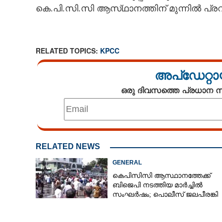
കെ.പി.സി.സി ആസ്‌ഥാനത്തിന് മുന്നിൽ പ
CARTOONS
LITERATURE
RELATED TOPICS:
KPCC
അപ്ഡേറ്റാ
ZOOM
ഒരു ദിവസത്തെ പ്രധാന
CONTACT US
RELATED NEWS
GENERAL
കെപിസിസി ആസ്ഥാനത്തേക്ക്
ബിജെപി നടത്തിയ മാർച്ചിൽ
സംഘർഷം; പൊലീസ് ജലപീരങ്കി
പ്രയോഗിച്ചു