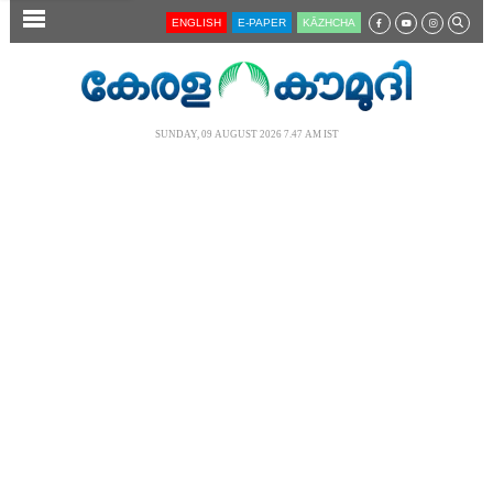
SECTIONS
ENGLISH
E-PAPER
KĀZHCHA
HOME
LATEST
SUNDAY, 09 AUGUST 2026 7.47 AM IST
AUDIO
NOTIFIED NEWS
POLL
KERALA
LOCAL
NEWS 360
CASE DIARY