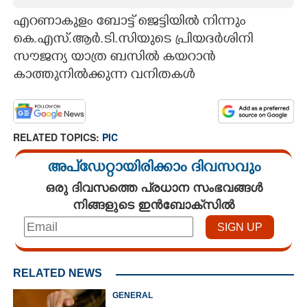
എറണാകുളം ബോട്ട് ജെട്ടിയിൽ നിന്നും
CARTOONS
കെ.എസ്.ആർ.ടി.സിയുടെ പ്രിയദർശിനി
സൗജന്യ യാത്ര ബസിൽ കയറാൻ
LITERATURE
കാത്തുനിൽക്കുന്ന വനിതകൾ
ZOOM
RELATED TOPICS:
PIC
CONTACT US
അപ്ഡേറ്റായിരിക്കാം ദിവസവും
ഒരു ദിവസത്തെ പ്രധാന സംഭവങ്ങൾ
നിങ്ങളുടെ ഇൻബോക്സിൽ
RELATED NEWS
GENERAL