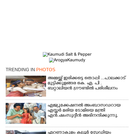
TRENDING IN
PHOTOS
അമ്മയ്ക്ക് ഇരിക്കട്ടെ തൊപ്പി ...പാലക്കാട്
മുട്ടിക്കുളങ്ങര കെ. എ. പി .
ബറ്റാലിയൻ ഗ്രൗണ്ടിൽ പരിശീലനം
എജ്യുക്കേഷനൽ അംബാസഡറായ
എസ്തർ മരിയ ടോമിയെ മന്ത്രി
എൻ.ഷംസുദ്ദീൻ അഭിനന്ദിക്കുന്നു.
എറണാകുളം കലൂർ സ്റ്റേഡിയം