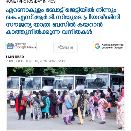
HOME /
PHOTOS /
DAY IN PICS
CINEMA
എറണാകുളം ബോട്ട് ജെട്ടിയിൽ നിന്നും
കെ.എസ്.ആർ.ടി.സിയുടെ പ്രിയദർശിനി
OPINION
സൗജന്യ യാത്ര ബസിൽ കയറാൻ
കാത്തുനിൽക്കുന്ന വനിതകൾ
PHOTOS
Share
LIFESTYLE
1 MIN READ
PUBLISHED: JUNE 16, 2026 04:02 PM IST
SPIRITUAL
INFO+
ART
ASTRO