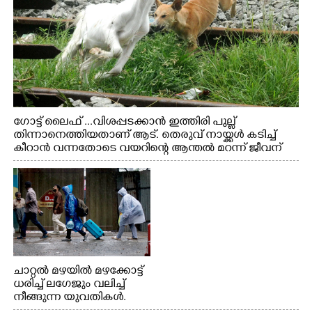
ഗോട്ട് ലൈഫ് ...വിശപ്പടക്കാൻ ഇത്തിരി പുല്ല്
തിന്നാനെത്തിയതാണ് ആട്. തെരുവ് നായ്ക്കൾ കടിച്ച്
കീറാൻ വന്നതോടെ വയറിന്റെ ആന്തൽ മറന്ന് ജീവന്
വേണ്ടിയായി ഓട്ടം. എറണാകുളം വാത്തുരുത്തിയിൽ
നിന്നുള്ള കാഴ്ച
ചാറ്റൽ മഴയിൽ മഴക്കോട്ട്
ധരിച്ച് ലഗേജും വലിച്ച്
നീങ്ങുന്ന യുവതികൾ.
എറണാകുളം മേനകയിൽ