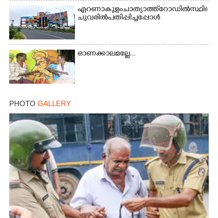
എറണാകുളം ചാത്യാത്ത് റോഡിൽ സ്ഥിതി ചെയ്
ചുവരിൽ പതിപ്പിച്ചപ്പോൾ
ഓണക്കാലമല്ലേ...
PHOTO
GALLERY