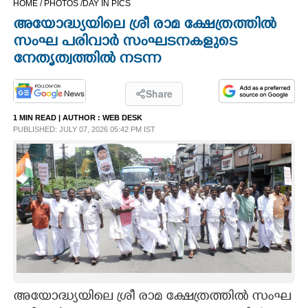
HOME /
PHOTOS /
DAY IN PICS
CINEMA
അയോദ്ധ്യയിലെ ശ്രീ രാമ ക്ഷേത്രത്തിൽ
സംഘ പരിവാർ സംഘടനകളുടെ
OPINION
നേതൃത്വത്തിൽ നടന്ന
PHOTOS
Share
1 MIN READ
| AUTHOR :
WEB DESK
PUBLISHED: JULY 07, 2026 05:42 PM IST
LIFESTYLE
SPIRITUAL
INFO+
ART
ASTRO
അയോദ്ധ്യയിലെ ശ്രീ രാമ ക്ഷേത്രത്തിൽ സംഘ