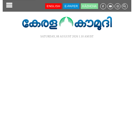
SECTIONS
ENGLISH
E-PAPER
KĀZHCHA
HOME
LATEST
SATURDAY, 08 AUGUST 2026 1.10 AM IST
AUDIO
NOTIFIED NEWS
POLL
KERALA
LOCAL
NEWS 360
CASE DIARY