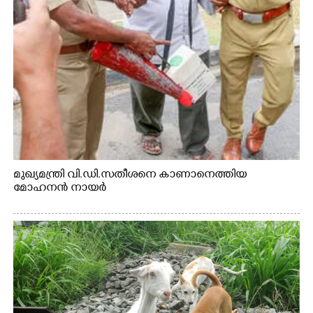
×
Share this link
മുഖ്യമന്ത്രി വി.ഡി.സതീശനെ കാണാനെത്തിയ
Copy Link
മോഹനൻ നായർ