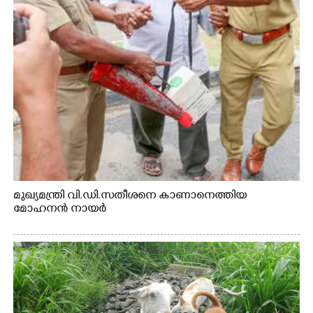
Copy Link
മുഖ്യമന്ത്രി വി.ഡി.സതീശനെ കാണാനെത്തിയ
മോഹനൻ നായർ