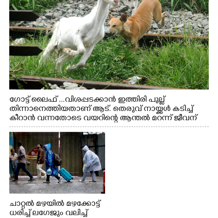
ഗോട്ട് ലൈഫ് ...വിശപ്പടക്കാൻ ഇത്തിരി പുല്ല്
തിന്നാനെത്തിയതാണ് ആട്. തെരുവ് നായ്ക്കൾ കടിച്ച്
കീറാൻ വന്നതോടെ വയറിന്റെ ആന്തൽ മറന്ന് ജീവന്
വേണ്ടിയായി ഓട്ടം. എറണാകുളം വാത്തുരുത്തിയിൽ
നിന്നുള്ള കാഴ്ച
ചാറ്റൽ മഴയിൽ മഴക്കോട്ട്
ധരിച്ച് ലഗേജും വലിച്ച്