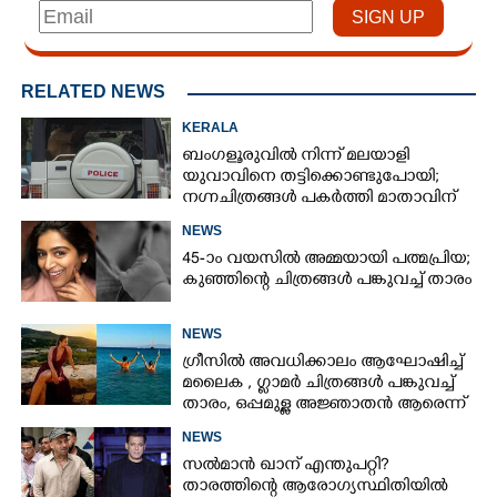
RELATED NEWS
KERALA
ബംഗളൂരുവിൽ നിന്ന് മലയാളി
യുവാവിനെ തട്ടിക്കൊണ്ടുപോയി;
നഗ്നചിത്രങ്ങൾ പകർത്തി മാതാവിന്
അയച്ചു
NEWS
45-ാം വയസിൽ അമ്മയായി പത്മപ്രിയ;
കുഞ്ഞിന്റെ ചിത്രങ്ങൾ പങ്കുവച്ച് താരം
NEWS
ഗ്രീസിൽ അവധിക്കാലം ആഘോഷിച്ച്
മലൈക ,​ ഗ്ലാമർ ചിത്രങ്ങൾ പങ്കുവച്ച്
താരം,​ ഒപ്പമുള്ള അജ്ഞാതൻ ആരെന്ന്
ആരാധകർ
NEWS
സൽമാൻ ഖാന് എന്തുപറ്റി?
താരത്തിന്റെ ആരോഗ്യസ്ഥിതിയിൽ