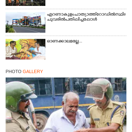
എറണാകുളം ചാത്യാത്ത് റോഡിൽ സ്ഥിതി ചെയ്
ചുവരിൽ പതിപ്പിച്ചപ്പോൾ
ഓണക്കാലമല്ലേ...
PHOTO
GALLERY
×
Share this link