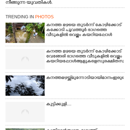
നീങ്ങുന്ന യുവതികൾ.
എറണാകുളം മേനകയിൽ
നിന്നുള്ള കാഴ്ച
TRENDING IN
PHOTOS
കനത്ത മഴയെ തുടർന്ന് കോഴിക്കോട്
കക്കോടി പൂവത്തൂർ ഭാഗത്തെ
വീടുകളിൽ വെള്ളം കയറിയപ്പോൾ
കനത്ത മഴയെ തുടർന്ന് കോഴിക്കോട്
വേങ്ങേരി ഭാഗത്തെ വീടുകളിൽ വെള്ളം
കയറിയപ്പോൾ ആളുകളെ സുരക്ഷിത സ്ഥാനത്
കനത്ത മഴയ്ക്ക് മുന്നോടിയായി മാനം ഇരുണ
കുട്ടിക്കുളി....