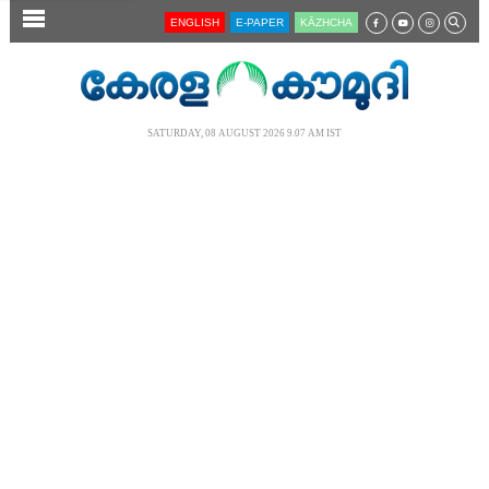
SECTIONS
ENGLISH
E-PAPER
KĀZHCHA
HOME
LATEST
SATURDAY, 08 AUGUST 2026 9.07 AM IST
AUDIO
NOTIFIED NEWS
POLL
KERALA
LOCAL
NEWS 360
CASE DIARY