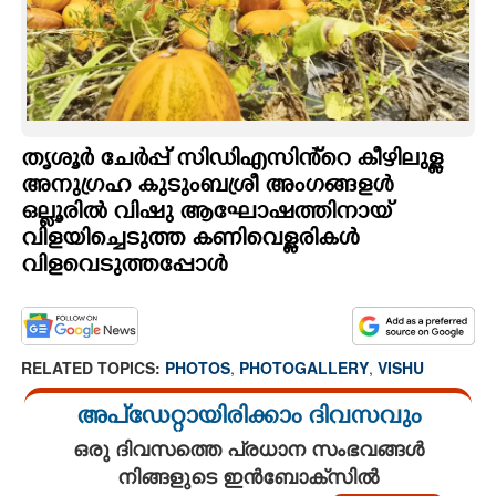
CARTOONS
LITERATURE
തൃശൂർ ചേർപ്പ് സിഡിഎസിൻ്റെ കീഴിലുള്ള
ZOOM
അനുഗ്രഹ കുടുംബശ്രീ അംഗങ്ങളൾ
ഒല്ലൂരിൽ വിഷു ആഘോഷത്തിനായ്
CONTACT US
വിളയിച്ചെടുത്ത കണിവെള്ളരികൾ
വിളവെടുത്തപ്പോൾ
RELATED TOPICS:
PHOTOS
,
PHOTOGALLERY
,
VISHU
അപ്ഡേറ്റായിരിക്കാം ദിവസവും
ഒരു ദിവസത്തെ പ്രധാന സംഭവങ്ങൾ
നിങ്ങളുടെ ഇൻബോക്സിൽ