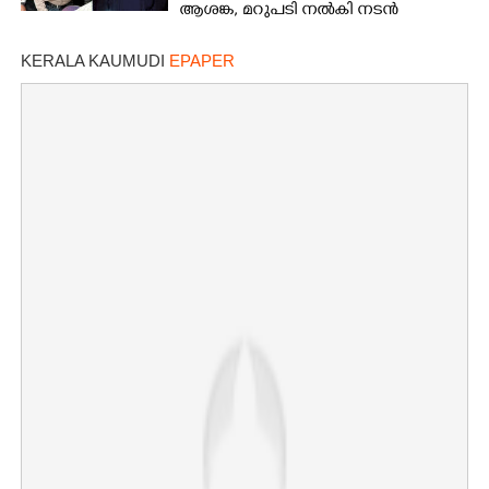
ആശങ്ക, മറുപടി നൽകി നടൻ
KERALA KAUMUDI
EPAPER