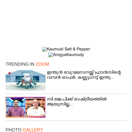
TRENDING IN
ZOOM
×
Share this link
ഇന്ത്യൻ വ്യോമസേനയ്ക്ക് ഫ്രാൻസിന്റെ
വമ്പൻ ഓഫർ, കണ്ണുംനട്ട് ഇന്ത്യ...
സി.ജെ.പിക്ക് രാഷ്ട്രീയത്തിൽ
ആയുസില്ല...
Copy Link
PHOTO
GALLERY