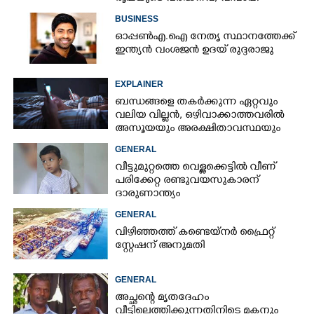
സീസണിൽ കനത്ത തിരിച്ചടി
BUSINESS
ഓപ്പൺഎ.ഐ നേതൃ സ്ഥാനത്തേക്ക്
ഇന്ത്യൻ വംശജൻ ഉദയ് രുദ്ദരാജു
EXPLAINER
ബന്ധങ്ങളെ തകർക്കുന്ന ഏറ്റവും
വലിയ വില്ലൻ, ഒഴിവാക്കാത്തവരിൽ
അസൂയയും അരക്ഷിതാവസ്ഥയും
കൂടും
GENERAL
വീട്ടുമുറ്റത്തെ വെള്ളക്കെട്ടിൽ വീണ്
പരിക്കേറ്റ രണ്ടുവയസുകാരന്
ദാരുണാന്ത്യം
GENERAL
വിഴിഞ്ഞത്ത് കണ്ടെയ്നർ ഫ്രൈറ്റ്
സ്റ്റേഷന് അനുമതി
GENERAL
അച്ഛന്റെ മൃതദേഹം
വീട്ടിലെത്തിക്കുന്നതിനിടെ മകനും