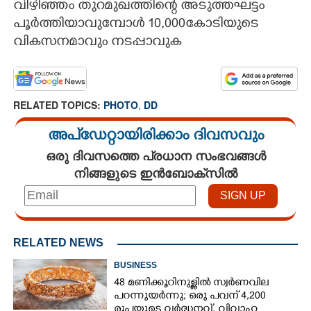
വിഴിഞ്ഞം തുറമുഖത്തിന്റെ അടുത്തഘട്ടം
പൂർത്തിയാവുമ്പോൾ 10,000കോടിയുടെ
CARTOONS
വികസനമാവും നടപ്പാവുക
LITERATURE
RELATED TOPICS:
PHOTO
,
DD
ZOOM
അപ്ഡേറ്റായിരിക്കാം ദിവസവും
CONTACT US
ഒരു ദിവസത്തെ പ്രധാന സംഭവങ്ങൾ
നിങ്ങളുടെ ഇൻബോക്സിൽ
RELATED NEWS
BUSINESS
48 മണിക്കൂറിനുള്ളിൽ സ്വർണവില
പറന്നുയർന്നു; ഒരു പവന് 4,200
രൂപയുടെ വർദ്ധനവ്, വിവാഹ