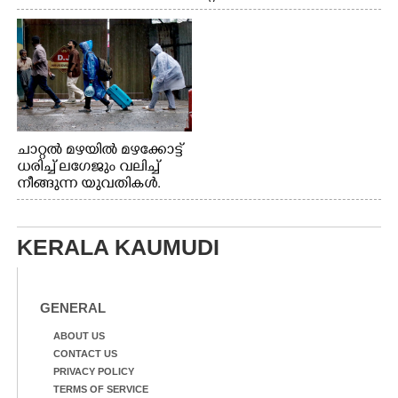
വേണ്ടിയായി ഓട്ടം. എറണാകുളം വാത്തുരുത്തിയിൽ
നിന്നുള്ള കാഴ്ച
ചാറ്റൽ മഴയിൽ മഴക്കോട്ട്
ധരിച്ച് ലഗേജും വലിച്ച്
നീങ്ങുന്ന യുവതികൾ.
എറണാകുളം മേനകയിൽ
നിന്നുള്ള കാഴ്ച
KERALA KAUMUDI
GENERAL
ABOUT US
CONTACT US
PRIVACY POLICY
TERMS OF SERVICE