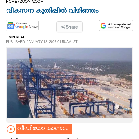
HOME /
ZOOM /
ZOOM
CINEMA
വികസന കുതിപ്പിൽ വിഴിഞ്ഞം
OPINION
Share
1 MIN READ
PHOTOS
PUBLISHED: JANUARY 18, 2026 01:58 AM IST
LIFESTYLE
SPIRITUAL
INFO+
ART
വീഡിയോ കാണാം
ASTRO