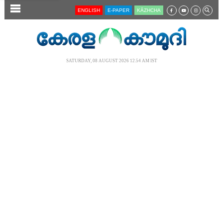
SECTIONS
ENGLISH
E-PAPER
KĀZHCHA
HOME
LATEST
SATURDAY, 08 AUGUST 2026 12.54 AM IST
AUDIO
NOTIFIED NEWS
POLL
KERALA
LOCAL
NEWS 360
CASE DIARY