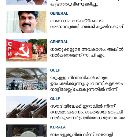
കുഴഞ്ഞുവീണു മരിച്ചു
GENERAL
ഓണ വിപണിക്ക് 20കോടി;
ഭരണാനുമതി നൽകി കൃഷിവകുപ്പ്
GENERAL
ധാതുക്കളുടെ അവകാശം: അപ്പീൽ
നൽകണമെന്ന് സി.പി.എം.
GULF
യുഎഇ നിവാസികൾ യാത്ര
ഉപേക്ഷിക്കുന്നു; പ്രവാസികളടക്കം
നാട്ടിലേയ്ക്ക് പോകുന്നതിൽ നിന്ന്
പിന്തിരിയാൻ കാരണം
GULF
സൗദിയിലേക്ക് ഇറാഖിൽ നിന്ന്
വ്യോമാക്രമണം,​ ശക്തമായ മറുപടി
നൽകുമെന്ന് പ്രതിരോധ മന്ത്രാലയം
KERALA
ബംഗളൂരുവിൽ നിന്ന് മലയാളി