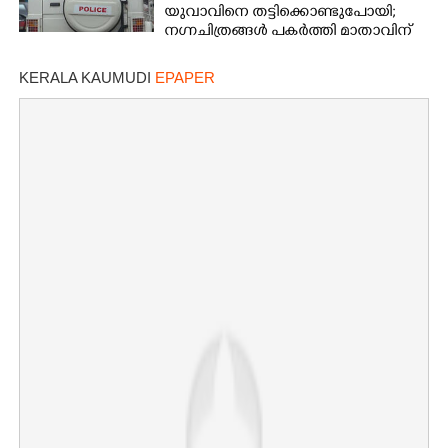
യുവാവിനെ തട്ടിക്കൊണ്ടുപോയി;
നഗ്നചിത്രങ്ങൾ പകർത്തി മാതാവിന്
അയച്ചു
KERALA KAUMUDI
EPAPER