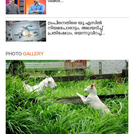
ശക്തി...
ട്രംപിനെതിരെ യു.എസിൽ
നിയമപോരാട്ടം, അലയടിച്ച്
പ്രതിഷേധം, ഭയന്നുവിറച്ച്...
×
Share this link
PHOTO
GALLERY
Copy Link