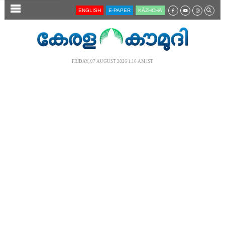
SECTIONS
ENGLISH
E-PAPER
KĀZHCHA
HOME
LATEST
FRIDAY, 07 AUGUST 2026 1.16 AM IST
AUDIO
NOTIFIED NEWS
POLL
KERALA
LOCAL
NEWS 360
CASE DIARY