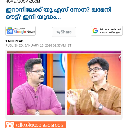
HOME /
ZOOM /
ZOOM
CINEMA
ഇറാനിലേക്ക് യു.എസ് സേന? ഖമേനി
ഔട്ട്? ഇനി യുദ്ധം...
OPINION
Share
PHOTOS
1 MIN READ
PUBLISHED: JANUARY 16, 2026 02:37 AM IST
LIFESTYLE
SPIRITUAL
INFO+
ART
ASTRO
വീഡിയോ കാണാം