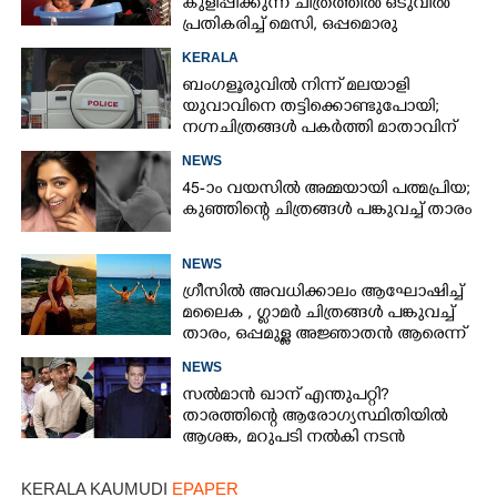
കുളിപ്പിക്കുന്ന ചിത്രത്തിൽ ഒടുവിൽ
പ്രതികരിച്ച് മെസി, ഒപ്പമൊരു
മുന്നറിയിപ്പും
KERALA
ബംഗളൂരുവിൽ നിന്ന് മലയാളി
യുവാവിനെ തട്ടിക്കൊണ്ടുപോയി;
നഗ്നചിത്രങ്ങൾ പകർത്തി മാതാവിന്
അയച്ചു
NEWS
45-ാം വയസിൽ അമ്മയായി പത്മപ്രിയ;
കുഞ്ഞിന്റെ ചിത്രങ്ങൾ പങ്കുവച്ച് താരം
NEWS
ഗ്രീസിൽ അവധിക്കാലം ആഘോഷിച്ച്
മലൈക ,​ ഗ്ലാമർ ചിത്രങ്ങൾ പങ്കുവച്ച്
താരം,​ ഒപ്പമുള്ള അജ്ഞാതൻ ആരെന്ന്
ആരാധകർ
NEWS
സൽമാൻ ഖാന് എന്തുപറ്റി?
താരത്തിന്റെ ആരോഗ്യസ്ഥിതിയിൽ
ആശങ്ക, മറുപടി നൽകി നടൻ
KERALA KAUMUDI
EPAPER