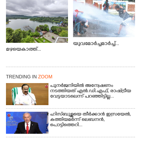
യുവമോർച്ചമാർച്ച്...
മഴയെകാത്ത്...
TRENDING IN
ZOOM
പുനർജനിയിൽ അന്വേഷണം
നടത്തിയത് എൽ.ഡി.എഫ്, രാഷ്ട്രീയ
വേട്ടയാടലെന്ന് പറഞ്ഞിട്ടില്ല...
ഹിസ്ബുള്ളയെ തീർക്കാൻ ഇസ്രയേൽ,
കത്തിയമർന്ന് ലെബനൻ,
പൊട്ടിത്തെറി...