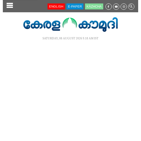
SECTIONS
ENGLISH
E-PAPER
KĀZHCHA
HOME
LATEST
SATURDAY, 08 AUGUST 2026 9.18 AM IST
AUDIO
NOTIFIED NEWS
POLL
KERALA
LOCAL
NEWS 360
CASE DIARY