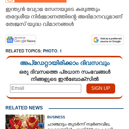
ഇന്ത്യൻ വ്യോമ സേനയുടെ കരുത്തും
CARTOONS
തദ്ദേശീയ നിർമ്മാണത്തിന്റെ അഭിമാനവുമാണ്
തേജസ് യുദ്ധ വിമാനങ്ങൾ
LITERATURE
ZOOM
RELATED TOPICS:
PHOTO
,
1
CONTACT US
അപ്ഡേറ്റായിരിക്കാം ദിവസവും
ഒരു ദിവസത്തെ പ്രധാന സംഭവങ്ങൾ
നിങ്ങളുടെ ഇൻബോക്സിൽ
RELATED NEWS
BUSINESS
ചാഞ്ചാട്ടം തുടർന്ന് സ്വർണവില,