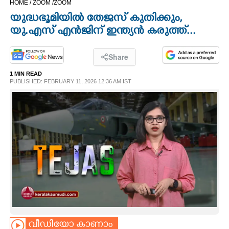
HOME /
ZOOM /
ZOOM
CINEMA
യുദ്ധഭൂമിയിൽ തേജസ് കുതിക്കും,
യു.എസ് എൻജിന് ഇന്ത്യൻ കരുത്ത്‌...
OPINION
Share
PHOTOS
1 MIN READ
PUBLISHED: FEBRUARY 11, 2026 12:36 AM IST
LIFESTYLE
SPIRITUAL
INFO+
ART
ASTRO
വീഡിയോ കാണാം