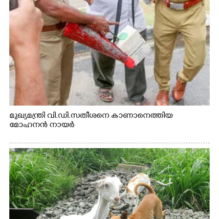
മുഖ്യമന്ത്രി വി.ഡി.സതീശനെ കാണാനെത്തിയ
മോഹനൻ നായർ