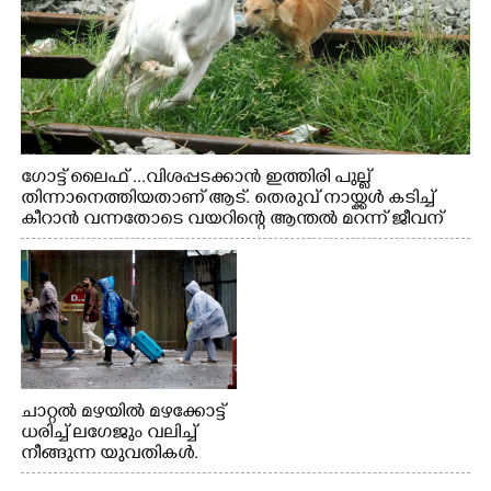
ഗോട്ട് ലൈഫ് ...വിശപ്പടക്കാൻ ഇത്തിരി പുല്ല്
തിന്നാനെത്തിയതാണ് ആട്. തെരുവ് നായ്ക്കൾ കടിച്ച്
കീറാൻ വന്നതോടെ വയറിന്റെ ആന്തൽ മറന്ന് ജീവന്
വേണ്ടിയായി ഓട്ടം. എറണാകുളം വാത്തുരുത്തിയിൽ
നിന്നുള്ള കാഴ്ച
ചാറ്റൽ മഴയിൽ മഴക്കോട്ട്
ധരിച്ച് ലഗേജും വലിച്ച്
നീങ്ങുന്ന യുവതികൾ.
എറണാകുളം മേനകയിൽ