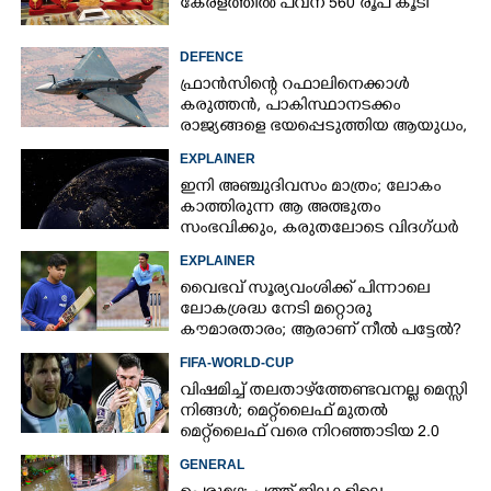
കേരളത്തിൽ പവന് 560 രൂപ കൂടി
DEFENCE
ഫ്രാൻസിന്റെ റഫാലിനെക്കാൾ
കരുത്തൻ,​ പാകിസ്ഥാനടക്കം
രാജ്യങ്ങളെ ഭയപ്പെടുത്തിയ ആയുധം,​
ഇന്ത്യ നിർമ്മിച്ച എണ്ണം 100ലേക്ക്
EXPLAINER
ഇനി അഞ്ചുദിവസം മാത്രം; ലോകം
കാത്തിരുന്ന ആ അത്ഭുതം
സംഭവിക്കും, കരുതലോടെ വിദഗ്ധർ
EXPLAINER
വൈഭവ് സൂര്യവംശിക്ക് പിന്നാലെ
ലോകശ്രദ്ധ നേടി മറ്റൊരു
കൗമാരതാരം; ആരാണ് നീൽ പട്ടേൽ?
FIFA-WORLD-CUP
വിഷമിച്ച് തലതാഴ്‌ത്തേണ്ടവനല്ല മെസ്സി
നിങ്ങള്‍; മെറ്റ്‌ലൈഫ് മുതല്‍
മെറ്റ്‌ലൈഫ് വരെ നിറഞ്ഞാടിയ 2.0
GENERAL