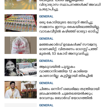
പെരുമഴ: പത്ത് ജില്ലകളിലെ
വിദ്യാഭ്യാസ സ്ഥാപനങ്ങൾക്ക് അവധി
പ്രഖ്യാപിച്ചു.
GENERAL
ഒരു കോടിയുടെ ലോട്ടറി അടിച്ചു;
സമ്മാനം ഇന്നും കൈയിലെത്തിയില്ല,
വാടകവീട്ടിൽ കഴിഞ്ഞ് ഓട്ടോ ഓടിച്ച്
73കാരൻ
GENERAL
മഞ്ഞക്കാർഡ് ഉടമകൾക്ക് സൗജന്യ
ഓണക്കിറ്റ്; വിതരണം ഓഗസ്റ്റ് പത്ത്
മുതൽ, 53 കോടി അനുവദിച്ചു
GENERAL
ആലുവയിൽ പുസ്തകം
വാങ്ങാനിറങ്ങിയ 12 കാരിയെ
കാണാനില്ല: കുട്ടിയ്ക്കായി തിരച്ചിൽ
GENERAL
ചിങ്ങം ഒന്നിന് ശബരിമല തന്ത്രിയായി
ബ്രഹ്മദത്തൻ ചുമതലയേൽക്കും;
ദേവസ്വം ബോർഡ് യോഗത്തിൽ
തീരുമാനം
GENERAL