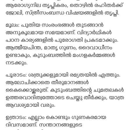
ആരോഗ്യനില തൃപ്തികരം, തൊഴിൽ രഹിതർക്ക്
ജോലി, സ്ത്രീസംബന്ധ വിഷയങ്ങളിൽ തൃപ്തി.
മൂലം: പുതിയ സംരംഭങ്ങൾ തുടങ്ങാൻ
അനുകൂലമായ സമയമാണ്. വിദ്യാർഥികൾ
പഠന കാര്യങ്ങളിൽ പുരോഗതി പ്രകടമാക്കും.
ആത്മീയചിന്ത, മാതൃ ഗുണം, ദൈവാധീനം
ഉണ്ടാകും, കുടുംബത്തിൽ മംഗളകർമ്മങ്ങൾ
നടക്കും.
പൂരാടം: ശത്രുക്കളുമായി രമ്യതയിൽ എത്തും.
ആലോചിക്കാതെ തീരുമാനങ്ങൾ
കൈക്കൊള്ളരുത്. കുടുംബത്തിന്റെ ചുമതലകൾ
ഉത്തരവാദിത്വത്തോടെ ചെയ്തു തീർക്കും, യാത്ര
ആവശ്യമായി വരും.
ഉത്രാടം: എല്ലാം കൊണ്ടും ഗുണകരമായ
ദിവസമാണ്. സന്താനങ്ങളുടെ