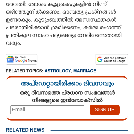
രേവതി: മോശം കൂട്ടുകെട്ടുകളിൽ നിന്ന്
ഒഴിഞ്ഞുനിൽക്കണം. ദാമ്പത്യ പ്രശ്‌നങ്ങള്‍
ഉണ്ടാകും. കുടുംബത്തിൽ അസ്വസ്ഥതകൾ
പടരാതിരിക്കാൻ ശ്രമിക്കണം, കർമ്മ രംഗത്ത്
Copy Link
പ്രതികൂല സാഹചര്യങ്ങളെ നേരിടേണ്ടതായി
വരും.
RELATED TOPICS:
ASTROLOGY
,
MARRIAGE
അപ്ഡേറ്റായിരിക്കാം ദിവസവും
ഒരു ദിവസത്തെ പ്രധാന സംഭവങ്ങൾ
നിങ്ങളുടെ ഇൻബോക്സിൽ
RELATED NEWS