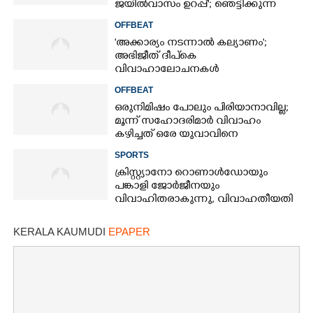
ജയിൽവാസം ഉറപ്പ്'; ഞെട്ടിക്കുന്ന
പ്രവചനവുമായി ജ്യോതിഷി
OFFBEAT
'അക്കാര്യം നടന്നാൽ കല്യാണം';
അഭിജീത് ദീപ്‌കെ
വിവാഹാലോചനകൾ
നിരസിക്കുന്നതിന്റെ കാരണം
OFFBEAT
വ്യക്തമാക്കി അമ്മ
ഒരുനിമിഷം പോലും പിരിയാനാവില്ല;
മൂന്ന് സഹോദരിമാർ വിവാഹം
കഴിച്ചത് ഒരേ യുവാവിനെ
SPORTS
ക്രിസ്റ്റ്യാനോ റൊണാൾഡോയും
പങ്കാളി ജോർജീനയും
വിവാഹിതരാകുന്നു,​ വിവാഹതീയതി
പുറത്ത്
KERALA KAUMUDI
EPAPER