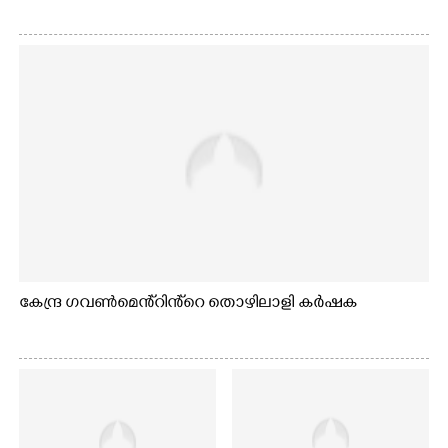
കേന്ദ്ര ഗവൺമെൻ്റിൻ്റെ തൊഴിലാളി കർഷക