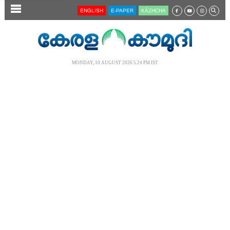
SECTIONS
ENGLISH
E-PAPER
KĀZHCHA
HOME
LATEST
MONDAY, 10 AUGUST 2026 5.24 PM IST
AUDIO
NOTIFIED NEWS
POLL
KERALA
LOCAL
NEWS 360
CASE DIARY