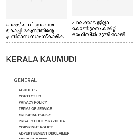
പാലക്കാട് ജില്ലാ
ഭാരതീയ വിദ്യാഭവൻ
കോൺഗ്രസ് കമ്മിറ്റി
കൊച്ചി കേന്ദ്രത്തിന്റെ
ഓഫീസിൽ മന്ത്രി റോജി
പ്രതിമാസ സാംസ്കാരിക
എം ജോണിന്
പരിപാടിയുടെ ഭാഗമായി
ടി.ഡി റോഡിലെ ഭാരതീയ
വിദ്യാഭവൻ സർദാർ
KERALA KAUMUDI
പട്ടേൽ സഭാഗൃഹത്തിൽ
എം. അക്ഷതയുടെ
നേതൃത്വത്തിൽ
അവതരിപ്പിച്ച ലയ നമൻ
GENERAL
കഥക് നൃത്തത്തിൽ നിന്ന്
ABOUT US
CONTACT US
PRIVACY POLICY
TERMS OF SERVICE
EDITORIAL POLICY
PRIVACY POLICY-KAZHCHA
COPYRIGHT POLICY
ADVERTISEMENT DISCLAIMER