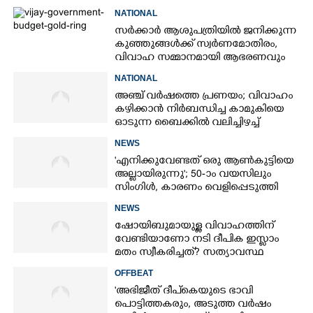
NATIONAL
സർക്കാർ ആശുപത്രിയിൽ ജനിക്കുന്ന
കുഞ്ഞുങ്ങൾക്ക് സ്വർണമോതിരം,
വിവാഹ സമ്മാനമായി ആഭരണവും
സാരിയും; ബഡ്ജറ്റിൽ ഞെട്ടിച്ച് വിജയ്
NATIONAL
അഞ്ച് വർഷത്തെ പ്രണയം; വിവാഹം
കഴിക്കാൻ നിർബന്ധിച്ച കാമുകിയെ
ഓടുന്ന ബൈക്കിൽ വലിച്ചിഴച്ച്
യുവാവ്
NEWS
'എനിക്കുവേണ്ടത് ഒരു ആൺകുട്ടിയെ
അല്ലായിരുന്നു'; 50-ാം വയസിലും
സിംഗിൾ, കാരണം വെളിപ്പെടുത്തി
സബ പട്ടൗഡി
NEWS
ഷോയിബുമായുള്ള വിവാഹത്തിന്
വേണ്ടിയാണോ നടി ദീപിക ഇസ്ലാം
മതം സ്വീകരിച്ചത്? സത്യാവസ്ഥ
വെളിപ്പെടുത്തി സുഹൃത്ത്‌
OFFBEAT
'അഭിജീത് ദീപ്‌കെയുടെ ഭാവി
പൊട്ടിത്തകരും, അടുത്ത വർഷം