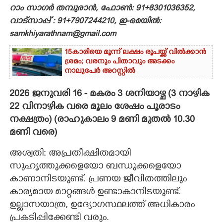
റാം സാഗർ തമ്പുരാൻ, ഫോൺ: 91+8301036352,
CARTOONS
വാട്സാപ്പ് : 91+7907244210, ഇ-മെയിൽ:
samkhiyarathnam@gmail.com
LITERATURE
15കാരിയെ മൂന്ന് ലക്ഷം രൂപയ്ക്ക് വിൽക്കാൻ
ശ്രമം; വരനും പിതാവും അടക്കം
നാലുപേർ അറസ്റ്റിൽ
ZOOM
2026 ജനുവരി 16 - മകരം 3 ശനിയാഴ്ച (3 നാഴിക
CONTACT US
22 വിനാഴിക വരെ മൂലം ശേഷം പൂരാടം
നക്ഷത്രം) (രാഹുകാലം 9 മണി മുതൽ 10.30
മണി വരെ)
അശ്വതി: അപ്രതീക്ഷിതമായി
സുഹൃത്തുക്കളെയോ ബന്ധുക്കളെയോ
കാണാനിടയുണ്ട്. പ്രണയ ജീവിതത്തിലും
കാര്യമായ മാറ്റങ്ങൾ ഉണ്ടാകാനിടയുണ്ട്.
ഉല്ലാസയാത്ര, ഉദ്യോഗസ്ഥലത്ത് അധികാരം
പ്രകടിപ്പിക്കേണ്ടി വരും.