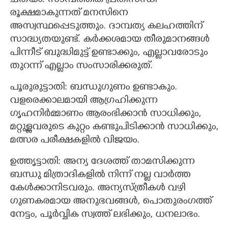
ചതയം: സാമ്പത്തിക പ്രതിസന്ധി
രൂക്ഷമാകുന്നത് മനസിനെ
അസ്വസ്ഥപ്പെടുത്തും. ദാമ്പത്യ കലഹത്തിന്
സാദ്ധ്യതയുണ്ട്. കർക്കശമായ തീരുമാനങ്ങൾ
പിന്നീട് ബുദ്ധിമുട്ട് ഉണ്ടാക്കും, എല്ലാവരോടും
തുറന്ന് എല്ലാം സംസാരിക്കരുത്.
പൂരുരുട്ടാതി: ബന്ധുഗുണം ഉണ്ടാകും.
വളരെക്കാലമായി ആഗ്രഹിക്കുന്ന
ഗൃഹനിര്‍മ്മാണം ആരംഭിക്കാന്‍ സാധിക്കും,
മറ്റുള്ളവരുടെ കുറ്റം കണ്ടുപിടിക്കാൻ സാധിക്കും,
മത്സര പരീക്ഷകളിൽ വിജയം.
ഉത്തൃട്ടാതി: അന്യ ദേശത്ത് താമസിക്കുന്ന
ബന്ധു മിത്രാദികളിൽ നിന്ന് നല്ല വാർത്ത
കേൾക്കാനിടവരും. അന്യസ്ത്രീകൾ വഴി
ഗുണകരമായ അനുഭവങ്ങൾ, പൊതുരംഗത്ത്
×
Share this link
നേട്ടം, പൂർവ്വിക സ്വത്ത് ലഭിക്കും, ധനലാഭം.