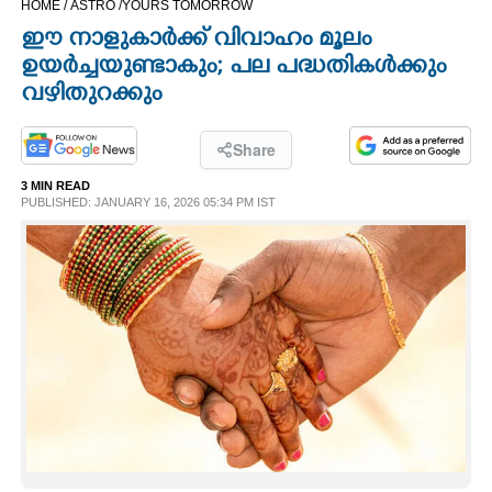
HOME /
ASTRO /
YOURS TOMORROW
CINEMA
ഈ നാളുകാർക്ക് വിവാഹം മൂലം
ഉയർച്ചയുണ്ടാകും; പല പദ്ധതികള്‍ക്കും
OPINION
വഴിതുറക്കും
PHOTOS
Share
3 MIN READ
PUBLISHED: JANUARY 16, 2026 05:34 PM IST
LIFESTYLE
SPIRITUAL
INFO+
ART
ASTRO