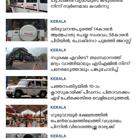
പട്ടാപ്പകൽ വൃദ്ധയുടെ കഴുത്തിൽ
നിന്ന് സ്വർണമാല കവർന്നു
KERALA
തിരുവനന്തപുരത്ത് 14കാരൻ
ആത്മഹത്യ ചെയ്ത സംഭവം; 58കാരൻ
പിടിയിൽ, പോക്‌സോ ചുമത്തി അറസ്റ്റ്
KERALA
സുരക്ഷ എവിടെ?​ തലസ്ഥാനത്ത്
മദ്യം വാങ്ങിയാലും എടിഎമ്മിൽ നിന്ന്
പണമെടുത്താലും പങ്കുചോദിച്ച്
സാമൂഹ്യവിരുദ്ധർ
KERALA
പത്തനംതിട്ടയിൽ 10-ാം
ക്ലാസുകാരിക്ക് പീഡനം; പിതാവടക്കം
ഏഴ് പേർക്കെതിരെ വെളിപ്പെടുത്തൽ,
മൂന്നുപേർ അറസ്റ്റിൽ
KERALA
ഗുരുവായൂർ ക്ഷേത്രത്തിൽ
പെൺവേഷത്തിലെത്തി വധശ്രമം;
പിന്നിൽ വിദേശത്തുള്ള ഭാര്യക്ക്
ചിത്രങ്ങൾ അയച്ചതിലെ പക
KERALA