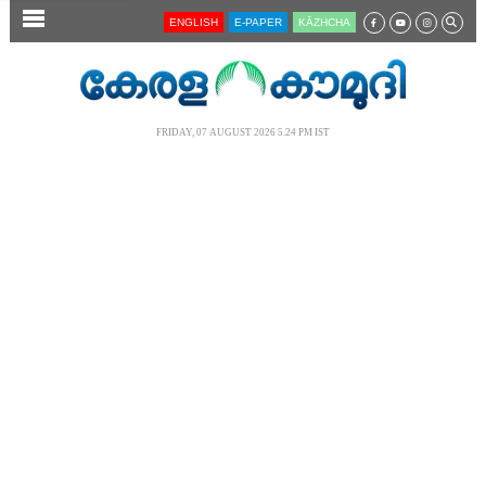
SECTIONS
ENGLISH
E-PAPER
KĀZHCHA
HOME
LATEST
FRIDAY, 07 AUGUST 2026 5.24 PM IST
AUDIO
NOTIFIED NEWS
POLL
KERALA
LOCAL
NEWS 360
CASE DIARY