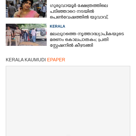
ഗുരുവായൂർ ക്ഷേത്രത്തിലെ
പടിഞ്ഞാറെ നടയിൽ
പെൺവേഷത്തിൽ യുവാവ്,​
കസ്റ്റഡിയിലെടുത്തപ്പോൾ
KERALA
തെളിഞ്ഞത് വൻഗൂഢാലോചന
മലപ്പുറത്തെ നൃത്താദ്ധ്യാപികയുടെ
മരണം കൊലപാതകം; പ്രതി
സ്റ്റേഷനിൽ കീഴടങ്ങി
KERALA KAUMUDI
EPAPER