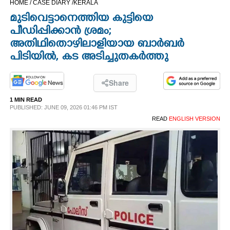
HOME /
CASE DIARY /
KERALA
CINEMA
മുടിവെട്ടാനെത്തിയ കുട്ടിയെ
പീഡിപ്പിക്കാൻ ശ്രമം;
OPINION
അതിഥിതൊഴിലാളിയായ ബാർബർ
പിടിയിൽ, കട അടിച്ചുതകർത്തു
PHOTOS
Share
LIFESTYLE
1 MIN READ
PUBLISHED: JUNE 09, 2026 01:46 PM IST
READ
ENGLISH VERSION
SPIRITUAL
INFO+
ART
ASTRO