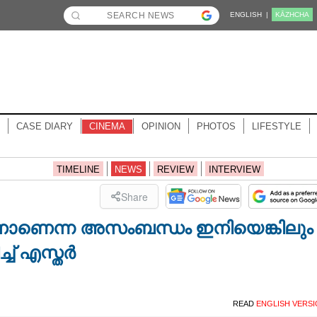
ENGLISH |
KĀZHCHA
CASE DIARY
CINEMA
OPINION
PHOTOS
LIFESTYLE
TIMELINE
NEWS
REVIEW
INTERVIEW
Share
്ടാനാണെന്ന അസംബന്ധം ഇനിയെങ്കിലും
്ച് എസ്തർ
READ
ENGLISH VERS