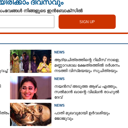
യിരിക്കാം ദിവസവും
 സംഭവങ്ങൾ നിങ്ങളുടെ ഇൻബോക്സിൽ
NEWS
ആദ്യചിത്രത്തിന്റെ റിലീസ് നാളെ;
മണ്ണാറശാല ക്ഷേത്രത്തിൽ ദർശനം
ച്ച്
നടത്തി വിസ്‌മയയും സുചിത്രയും
NEWS
ി
നയൻസ് അടുത്ത ആഴ്ച എത്തും,
സൽമാൻ ഖാന്റെ വില്ലൻ രാഹുൽ
ദേവ്
NEWS
ിത്രം
പാതി മുഖവുമായി ഉർവശിയും
ജോജുവും