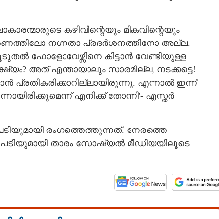
ാകാരന്മാരുടെ കഴിവിന്റെയും മികവിന്റെയും
ാരണത്തിലോ നഗ്നതാ പ്രദർശനത്തിനോ അല്ല.
ൂടുതൽ ഫോളോവേഴ്സിനെ കിട്ടാൻ വേണ്ടിയുള്ള
്യം? അത് എന്തായാലും സാരമില്ല, നടക്കട്ടെ!
്രതികരിക്കാറില്ലായിരുന്നു. എന്നാൽ ഇന്ന്
്നായിരിക്കുമെന്ന് എനിക്ക് തോന്നി'- എസ്തർ
Share this link
പടിയുമായി രംഗത്തെത്തുന്നത്. നേരത്തെ
ടമറുപടിയുമായി താരം സോഷ്യൽ മീഡിയയിലൂടെ
Copy Link
ന്നത് റോൾ കിട്ടാനാണെന്ന
യെങ്കിലും
ൂടെ'; തുറന്നടിച്ച് എസ്തർ