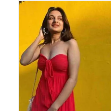
CINEMA
OPINION
PHOTOS
LIFESTYLE
SPIRITUAL
INFO+
ART
ASTRO