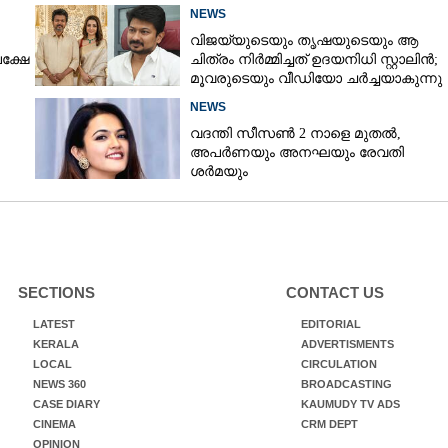
NEWS
വിജയ്‌യുടെയും തൃഷയുടെയും ആ
പക്ഷേ
ചിത്രം നിർമ്മിച്ചത് ഉദയനിധി സ്റ്റാലിൻ;
മൂവരുടെയും വീഡിയോ ചർച്ചയാകുന്നു
NEWS
വദന്തി സീസൺ 2 നാളെ മുതൽ,
അപർണയും അനഘയും രേവതി
ശർമയും
SECTIONS
CONTACT US
LATEST
EDITORIAL
KERALA
ADVERTISMENTS
LOCAL
CIRCULATION
NEWS 360
BROADCASTING
CASE DIARY
KAUMUDY TV ADS
CINEMA
CRM DEPT
OPINION