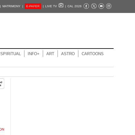
|
MATRIMONY |
E-PAPER
|
LIVE TV
|
CAL 2026
SPIRITUAL
INFO+
ART
ASTRO
CARTOONS
ION