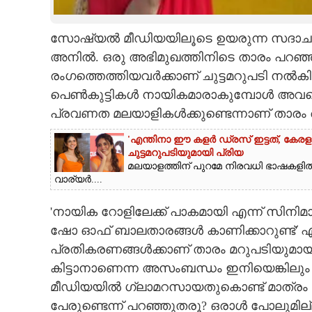
CARTOONS
സോഷ്യൽ മീഡിയയിലൂടെ ഉയരുന്ന സദാചാര 
അനിൽ. ഒരു അഭിമുഖത്തിനിടെ താരം പറഞ്ഞ 
LITERATURE
രംഗത്തെത്തിയവർക്കാണ് ചുട്ടമറുപടി നൽക
പെൺകുട്ടികൾ നായികമാരാകുമ്പോൾ അവരെ
ZOOM
പ്രവണത മലയാളികൾക്കുണ്ടെന്നാണ് താരം 
'എന്തിനാ ഈ കളർ ഡ്രസ് ഇട്ടത്, കേര
CONTACT US
ചുട്ടമറുപടിയുമായി പ്രിയ
മലയാളത്തിന് പുറമേ നിരവധി ഭാഷകളിൽ 
വാര്യർ....
'നായിക റോളിലേക്ക് പാകമായി എന്ന് സിനിമ
ഷോ ഓഫ് ബാലതാരങ്ങൾ കാണിക്കാറുണ്ട്' എന
പ്രതികരണങ്ങൾക്കാണ് താരം മറുപടിയുമായി
കിട്ടാനാണെന്ന അസംബന്ധം ഇനിയെങ്കിലും 
മീഡിയയിൽ ഗ്ലാമറസായതുകൊണ്ട് മാത്രം 
പേരുണ്ടെന്ന് പറഞ്ഞുതരൂ? ഒരാൾ പോലുമി