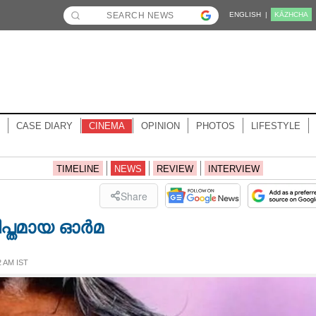
ENGLISH |
KĀZHCHA
CASE DIARY
CINEMA
OPINION
PHOTOS
LIFESTYLE
TIMELINE
NEWS
REVIEW
INTERVIEW
Share
ീപ്തമായ ഓർമ
 AM IST