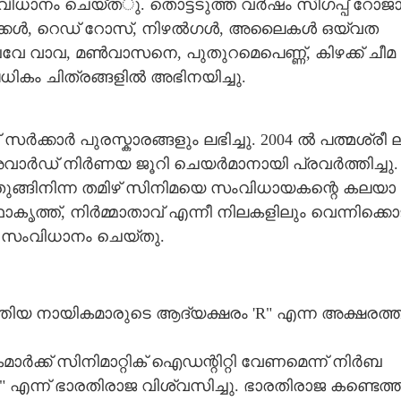
​ധാ​നം​ ​ചെ​യ്ത​ു.​ ​തൊ​ട്ട​ടു​ത്ത വ​ർ​ഷം​ ​സി​ഗ​പ്പ് ​റോ​ജാ
 ​പൂ​ക്ക​ൾ,​ ​റെ​ഡ് ​റോ​സ്,​ ​നി​ഴ​ൽ​ഗ​ൾ,​ ​അ​ലൈ​ക​ൾ​ ​ഒ​യ്വ​ത​ ​
​വേ​ ​വാ​വ,​ ​മ​ൺ​വാ​സ​നെ,​ ​പു​തു​റ​മെ​പെ​ണ്ണ്,​ ​കി​ഴ​ക്ക് ​ചീ​മ​
ധി​കം​ ​ചി​ത്ര​ങ്ങ​ളി​ൽ​ ​അ​ഭി​ന​യി​ച്ചു.
സ​ർ​ക്കാ​ർ​ ​പു​ര​സ്കാ​ര​ങ്ങളും ​ല​ഭി​ച്ചു.​ 2004​ ​ൽ​ ​പ​ത്മ​ശ്രീ​ ​ല
​അ​വാ​ർ​ഡ് ​നി​ർ​ണ​യ​ ​ജൂ​റി​ ​ചെ​യ​ർ​മാ​നാ​യി​ ​പ്ര​വ​ർ​ത്തി​ച്ചു.
​തു​ങ്ങി​നി​ന്ന​ ​ത​മി​ഴ് ​സി​നി​മ​യെ​ ​സം​വി​ധാ​യ​ക​ന്റെ​ ​ക​ല​യാ​
ക​ഥാ​കൃ​ത്ത്,​ ​നി​ർ​മ്മാ​താ​വ് ​എ​ന്നീ​ ​നി​ല​ക​ളി​ലും​ ​വെ​ന്നി​ക്കൊ​
ങ്ങൾ സംവിധാനം ചെയ്തു.
തി​യ​ ​നാ​യി​ക​മാ​രു​ടെ​ ​ആ​ദ്യ​ക്ഷ​രം​ ​'​R" ​എ​ന്ന​ ​അ​ക്ഷ​ര​ത്തി
Share this link
ാ​ർ​ക്ക് ​സി​നി​മാ​റ്റി​ക് ​ഐ​ഡ​ന്റി​റ്റി​ ​വേ​ണ​മെ​ന്ന് ​നി​ർ​ബ​
​"​ ​എ​ന്ന് ​ഭാ​ര​തി​രാ​ജ​ ​വി​ശ്വ​സി​ച്ചു.​ ​ഭാ​ര​തി​രാ​ജ​ ​ക​ണ്ടെ​ത്ത