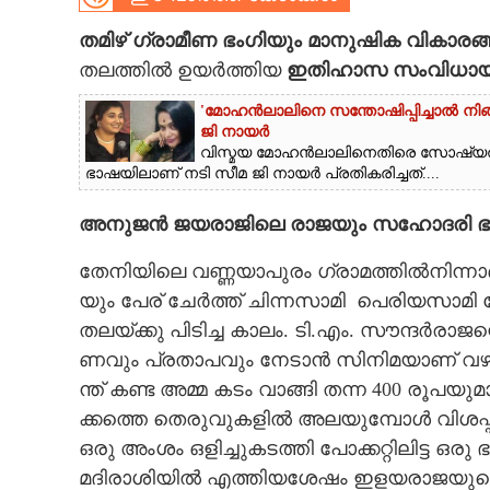
CARTOONS
തമിഴ് ഗ്രാമീണ ഭംഗിയും മാനുഷിക വികാരങ്ങള
തലത്തിൽ ഉയർത്തിയ
ഇതിഹാസ സംവിധായകൻ
LITERATURE
'മോഹൻലാലിനെ സന്തോഷിപ്പിച്ചാൽ നിങ്ങ
ജി നായർ
വിസ്മയ മോഹൻലാലിനെതിരെ സോഷ്യ
ZOOM
ഭാഷയിലാണ് നടി സീമ ജി നായർ പ്രതികരിച്ചത്....
അനുജൻ ജയരാജിലെ രാജയും സഹോദരി ഭാരത
CONTACT US
തേ​നി​യി​ലെ​ ​വ​ണ്ണ​യാ​പു​രം​ ​ഗ്രാ​മ​ത്തി​ൽ​നി​ന്നാ​
യും​ ​പേ​ര് ​ചേ​ർ​ത്ത് ​ചി​ന്ന​സാമി​ ​ പെരിയസാമി തേവ
ത​ല​യ്ക്കു​ ​പി​ടി​ച്ച​ ​കാ​ലം.​ ​ടി.​എം.​ ​സൗ​ന്ദ​ർ​രാ​ജ
ണ​വും​ ​പ്ര​താ​പ​വും​ ​നേ​ടാ​ൻ​ ​സി​നി​മ​യാ​ണ് ​വ​ഴി​ ​എ​
ന്ത് ​ക​ണ്ട​ ​അ​മ്മ​ ​ക​ടം​ ​വാ​ങ്ങി​ തന്ന 400​ ​രൂ​പ​യു​മ
ക്ക​ത്തെ​ ​തെ​രു​വു​ക​ളി​ൽ​ ​അ​ല​യു​മ്പോ​ൾ​ ​വി​ശ​പ്പ​ട
ഒ​രു​ ​അം​ശം​ ​ഒ​ളി​ച്ചു​ക​ട​ത്തി​ ​പോ​ക്ക​റ്റി​ലി​ട്ട​ ​ഒ​രു
മ​ദി​രാ​ശി​യി​ൽ​ ​എ​ത്തി​യ​ശേ​ഷം​ ​ഇ​ള​യ​രാ​ജ​യു​ടെ​ 