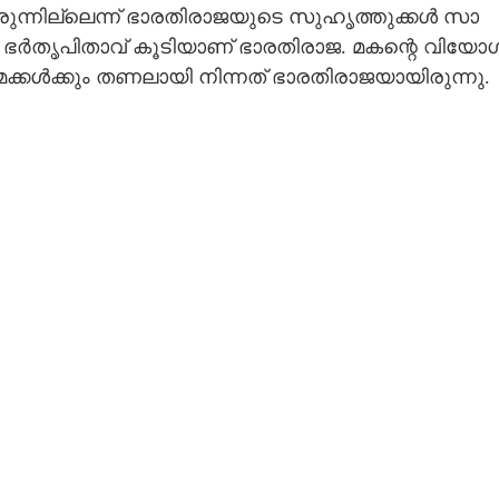
​രു​ന്നി​ല്ലെ​ന്ന് ​ഭാ​ര​തി​രാ​ജ​യു​ടെ​ ​സു​ഹൃ​ത്തു​ക്ക​ൾ​ ​സാ​
​ ​ഭ​ർ​തൃ​പി​താ​വ് ​കൂ​ടി​യാ​ണ് ​ഭാ​ര​തി​രാ​ജ.​ ​മ​ക​ന്റെ​ ​വി​യോ​ഗ
​മ​ക്ക​ൾ​ക്കും​ ​ത​ണ​ലാ​യി​ ​നി​ന്ന​ത് ​ഭാ​ര​തി​രാ​ജ​യാ​യി​രു​ന്നു.​ ​