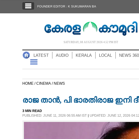
SECTIONS
FOUNDER EDITOR : K SUKUMARAN BA
HOME
LATEST
AUDIO
SATURDAY, 08 AUGUST 2026 4.52 PM IST
NOTIFIED NEWS
LATEST
AUDIO
KERALA
LOCAL
NEWS 360
POLL
KERALA
HOME /
CINEMA /
NEWS
LOCAL
രാജ താൻ, പി ഭാരതിരാജ ഇനി ദ
NEWS 360
3 MIN READ
PUBLISHED: JUNE 11, 2026 06:55 AM IST
|
UPDATED: JUNE 12, 2026 04:12
CASE DIARY