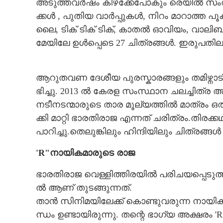
അ​ടു​ത്ത​വ​ർ​ഷം​ ​കി​ഴ​ക്കേ​പോ​കും​ ​രെ​യി​ൽ​ ​സം​വി
ക്ക​ൾ​ ,​ ​പു​തി​യ​ ​വാ​ർ​പ്പു​ക​ൾ,​ ​നി​റം​ ​മാ​റാ​ത്ത​
ലൈ,​ ​ടി​ക് ​ടി​ക് ​ടി​ക്,​ ​കാ​ത​ൽ​ ​ഓ​വി​യം,​ ​വാ​ലി​ബ
മേ​യി​ലേ​ ​ഉ​ൾ​പ്പെ​ടെ 27 ​ചി​ത്ര​ങ്ങ​ൾ.​ ​ഇ​രു​പ​തി​ല​
ആ​റു​ത​വ​ണ​ ​ദേ​ശീ​യ​ ​പു​ര​സ്കാ​ര​ങ്ങ​ളും​ ​ത​മി​ഴ്നാ​ട് ​
ഭി​ച്ചു.​ 2013​ ​ൽ​ ​കേ​ര​ള​ ​സം​സ്ഥാ​ന​ ​ച​ല​ച്ചി​ത്ര​ 
ന​ടീ​ന​ട​ന്മാ​രു​ടെ​ ​താ​ര​ ​മൂ​ല്യ​ത്തി​ൽ​ ​മാ​ത്രം​ ​ഒ
ക്കി​ ​മാ​റ്റി​ ​ഭാ​ര​തി​രാ​ജ​ ​എ​ന്ന​ത് ​ച​രി​ത്രം.​തി​ര​ക്
​പാ​റി​ച്ചു.തെലുങ്കിലും ഹിന്ദിയിലും ചിത്ര
'R"നാ​യി​ക​മാ​രു​ടെ രാ​ജ
ഭാ​ര​തി​രാ​ജ​ ​വെ​ള്ളി​ത്തി​ര​യി​ൽ​ ​പ​രി​ച​യ​പ്പെ​ടു​ത്
ൽ​ ​ആ​ണ് ​തു​ട​ങ്ങു​ന്ന​ത്.
താ​ൻ​ ​സി​നി​മ​യി​ലേ​ക്ക് ​കൊ​ണ്ടു​വ​രു​ന്ന​ ​നാ​യി​ക​മ
ന്ധം​ ​ഉ​ണ്ടാ​യി​രു​ന്നു.​ ​ത​ന്റെ​ ​ഭാ​ഗ്യ​ ​അ​ക്ഷ​രം​ ​'​R