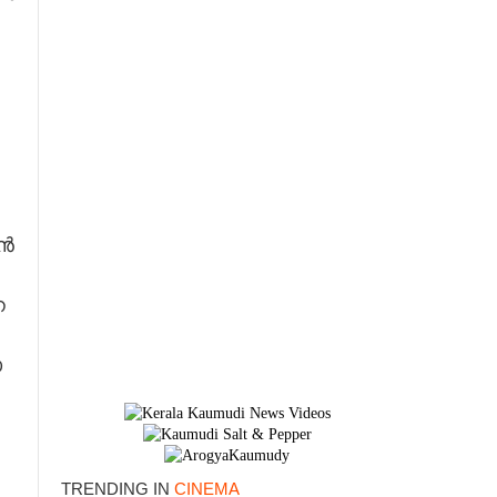
​ൻ​
 ​
​
TRENDING IN
CINEMA