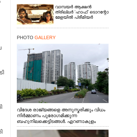
​
വാമ്പയർ ആക്ഷൻ
ത്രില്ലർ 'ഹാഫ്' ടൊറന്റോ
മേളയിൽ പ്രീമിയർ
PHOTO
GALLERY
​
ടി​
×
​
വിദേശ രാജ്യങ്ങളെ അനുസ്മരിക്കും വിധം
നിർമ്മാണം പുരോഗമിക്കുന്ന
ബഹുനിലക്കെട്ടിടങ്ങൾ. എറണാകുളം
ചാത്യാത്ത് റോഡിൽ നിന്നുള്ള കാഴ്ച
ി​