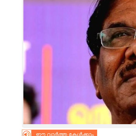
CINEMA
OPINION
PHOTOS
LIFESTYLE
SPIRITUAL
INFO+
ART
ASTRO
ഈ വാർത്ത കേൾക്കാം