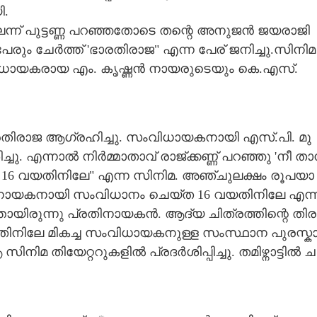
ി.
ലെ​ന്ന് ​പു​ട്ട​ണ്ണ​ ​പ​റ​ഞ്ഞ​തോ​ടെ​ ​ത​ന്റെ​ ​അ​നു​ജ​ൻ​ ​ജ​യ​രാ​ജി​
​രും​ ​ചേ​ർ​ത്ത് ​'​ഭാ​ര​തി​രാ​ജ​"​ ​എ​ന്ന​ ​പേ​ര് ​ജ​നി​ച്ചു.സിനിമ
ിധായകരായ എം. കൃഷ്ണൻ നായരുടെയും കെ.എസ്.
ാ​ര​തി​രാ​ജ​ ​ആ​ഗ്ര​ഹി​ച്ചു.​ ​സം​വി​ധാ​യ​ക​നാ​യി​ ​എ​സ്.​പി.​ ​മു​
​ച്ചു.​ ​എ​ന്നാ​ൽ​ ​നി​ർ​മ്മാ​താ​വ് ​രാ​ജ്ക്ക​ണ്ണ് ​പ​റ​ഞ്ഞു​ ​'​നീ​ ​താ
​'​ 16​ ​വ​യ​തി​നി​ലേ"​ ​എ​ന്ന​ ​സി​നി​മ.​ ​അ​ഞ്ചു​ല​ക്ഷം​ ​രൂ​പ​യാ​
ാ​യ​ക​നാ​യി​ ​സം​വി​ധാ​നം​ ​ചെ​യ്ത​ 16​ ​വ​യ​തി​നി​ലേ ​എ​ന്ന​
ാ​യി​രു​ന്നു​ ​പ്ര​തി​നാ​യ​ക​ൻ.​ ​ആ​ദ്യ​ ​ചി​ത്ര​ത്തി​ന്റെ​ ​തി​ര​
​യ​തി​നി​ലേ​ ​മി​ക​ച്ച​ ​സം​വി​ധാ​യ​ക​നു​ള്ള​ ​സം​സ്ഥാ​ന​ ​പു​ര​സ്കാ
ി​മ​ ​തി​യേ​റ്റ​റു​ക​ളി​ൽ​ ​പ്ര​ദ​ർ​ശി​പ്പി​ച്ചു.​ ​ത​മി​ഴ്നാ​ട്ടി​ൽ​ ​ച​