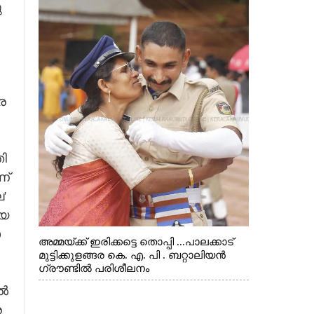
​
​
ര​
ി​
ണ്
​ ​
യ​
​
അമ്മയ്ക്ക് ഇരിക്കട്ടെ തൊപ്പി ...പാലക്കാട്
മുട്ടിക്കുളങ്ങര കെ. എ. പി . ബറ്റാലിയൻ
ഗ്രൗണ്ടിൽ പരിശീലനം
ിൽ
 ​