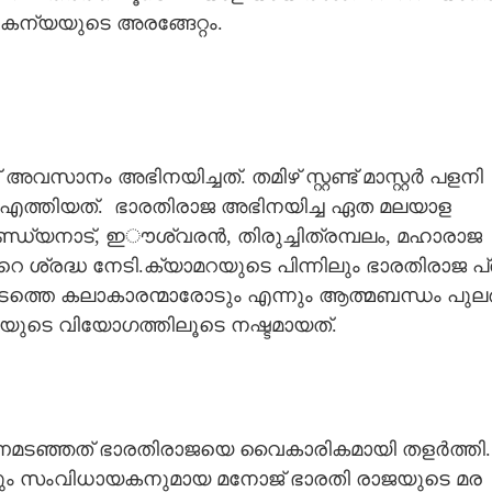
​ക​ന്യ​യു​ടെ​ ​അ​ര​ങ്ങേ​റ്റം.
ാ​നം​ ​അ​ഭി​ന​യി​ച്ച​ത്.​ ​ത​മി​ഴ് ​സ്റ്റ​ണ്ട് ​മാ​സ്റ്റ​ർ​ ​പ​ള​നി​
​നി​ൽ​ ​എ​ത്തി​യ​ത്.​ ​ ഭാരതിരാജ അഭിനയിച്ച ഏത മലയാള
നാ​ട്,​ ​ഇൗ​ശ്വ​ര​ൻ,​ ​തി​രു​ച്ചി​ത്ര​മ്പ​ലം,​ ​മ​ഹാ​രാ​ജ​ ​
 ​ശ്ര​ദ്ധ​ ​നേ​ടി.​ക്യാ​മ​റ​യു​ടെ​ ​പി​ന്നി​ലും​ ​ഭാ​ര​തി​രാ​ജ​ ​പ്
ട​ത്തെ​ ​ക​ലാ​കാ​ര​ന്മാ​രോ​ടും​ ​എ​ന്നും​ ​ആ​ത്മ​ബ​ന്ധം​ ​പു​ല​
​യു​ടെ​ ​വി​യോ​ഗ​ത്തി​ലൂ​ടെ​ ​ന​ഷ്ട​മാ​യ​ത്.
മടഞ്ഞത് ​ഭാ​ര​തി​രാ​ജ​യെ​ ​വൈ​കാ​രി​ക​മാ​യി​ ​ത​ള​ർ​ത്തി.​ 
ം​ ​സം​വി​ധാ​യ​ക​നു​മായ ​മ​നോ​ജ് ​ഭാ​ര​തി​ ​രാ​ജ​യു​ടെ​ ​മ​ര​