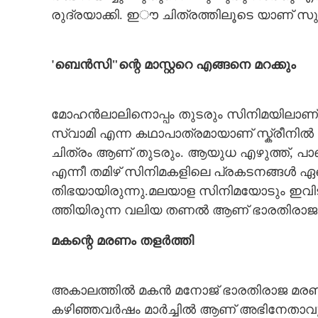
രു​ദ്ര​‌​യാ​ക്കി.​ ​ഇൗ​ ​ചി​ത്ര​ത്തി​ലൂ​ടെ​ യാണ് ​സു
'ബെ​ൻ​സി"​ന്റെ​ ​മാ​സ്റ്റ​റെ​ ​എ​ങ്ങ​നെ​ ​മ​റ​ക്കും
മോ​ഹ​ൻ​ലാ​ലി​നൊ​പ്പം​ ​തു​ട​രും​ ​സി​നി​മ​യി​ലാ​ണ് ​അ​വ​സ
സ്വാ​മി​ ​എ​ന്ന​ ​ക​ഥാ​പാ​ത്ര​മാ​യാ​ണ് ​സ്ക്രീ
ചിത്രം ആണ് തുടരും. ആ​യു​ധ​ ​എ​ഴു​ത്ത്,​ ​പാ​ണ്ഡ്യ​
എ​ന്നീ​ ​തമിഴ് സി​നി​മ​ക​ളി​ലെ​ ​പ്ര​ക​ട​ന​ങ്ങ​ൾ​ ​ഏ​റെ​
തി​ഭ​യാ​യി​രു​ന്നു.മ​ല​യാ​ള​ ​സി​നി​മ​യോ​ടും​ ​ഇ​വി​
ത്തി​യി​രു​ന്ന​ ​വ​ലി​യ​ ​ത​ണ​ൽ​ ​ആ​ണ് ​ഭാ​ര​തി​രാ​ജ
മ​ക​ന്റെ​ ​മ​ര​ണം​ ത​ള​ർ​ത്തി
അ​കാ​ല​ത്തി​ൽ​ ​മ​ക​ൻ​ ​മ​നോ​ജ് ​ഭാ​ര​തി​രാ​ജ മരണ
ക​ഴി​ഞ്ഞ​വ​ർ​ഷം​ ​മാ​ർ​ച്ചി​ൽ​ ​ആ​ണ് ​അ​ഭി​നേ​താ​വു