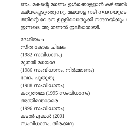
ണം.​ ​മ​ക​ന്റെ​ ​മ​ര​ണം​ ​ഉ​ൾ​ക്കൊ​ള്ളാ​ൻ​ ​ക​ഴി​ഞ്ഞി
ക്ഷ്യ​പ്പെ​ടു​ത്തു​ന്നു. മ​ല​യാ​ള​ ​ന​ടി​ ​ന​ന്ദ​ന​യു​ടെ
ത്തി​ന്റെ​ ​വേ​ദ​ന​ ​ഉ​ള്ളി​ലൊ​തു​ക്കി​ ​ന​ന്ദ​ന​യ്ക്കും​ 
ഇ​ന്ന​ലെ​ ​ആ​ ​ത​ണ​ൽ​ ​ഇ​ല്ലാ​താ​യി.
ദേ​ശീ​യം​ 6
​സീ​ത​ ​കോ​ക​ ​ചി​ല​ക​
​(1982​ ​സ​വി​ധാ​നം)
മു​ത​ൽ​ ​മ​ര്യാ​ദ​
(1986​ ​സം​വി​ധാ​നം,​ ​നി​ർ​മ്മാ​ണം)
​വേ​ദം​ ​പു​തു​തു​ ​
(1988​ ​സം​വി​ധാ​നം)
ക​റു​ത്ത​മ്മ​ ​(1995​ ​സം​വി​ധാ​നം)
​അ​ന്തി​മ​ന്താ​രൈ​ ​
(1996​ ​സം​വി​ധാ​നം)
ക​ട​ൽ​പൂ​ക്ക​ൾ​ ​(2001​
​സം​വി​ധാ​നം,​ ​തി​ര​ക്ക​ഥ​)