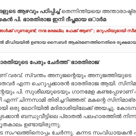
ുടെ ആഴവും പഠിപ്പിച്ച്
തെന്നിന്ത്യയെ അന്താരാഷ്ട്ര
 പി. ഭാരതിരാജ ഇനി ദീപ്തമായ ഒാർമ
ൾക്ക് ഗുണമുണ്ട്; നന്മ മരമല്ല, ഫേക്ക് ആണ് '; മറുപടിയുമായി സീ
ൽ മീഡിയയിൽ ഉണ്ടായ സൈബർ ആക്രമണത്തിനെതിരെ രൂക്ഷമാ
ിയുടെ പേരും ചേർത്ത് 'ഭാരതിരാജ'
ണ് ​വ​ര​വ്.​ ​സ്വ​ന്തം​ ​അ​നു​ജ​ന്റെ​യും​ ​അ​നു​ജ​ത്തി​യു​ടെ​
ർ എ​ന്ന​ ​ചെ​റു​പ്പ​ക്കാ​ര​ൻ​ ​ഭാ​ര​തി​രാ​ജ​ ​ആ​യി.​ ​സി​നി​മ​ 
​ന്റെ​യും​ ​പി.​ ​സു​ശീ​ല​യു​ടെ​യും​ ​ഗാ​ന​മേ​ള​ ​ക​ണ്ട​പ്പോ​ഴാ​ണ് ​
ന്ന് ​ചി​ന്ന​സാ​മി​ ​തി​രി​ച്ച​റി​ഞ്ഞ​ത്.​ ​മ​ക​ന്റെ​ ​സി​നി​മാ​ഭ്രാ
ാ​യി​ ​ഒ​രു​ ​ലോ​റി​യി​ൽ​ ​മ​ദി​രാ​ശി​യി​ലേ​ക്ക് ​അ​യ​ച്ചു.​ ​കോ​ട​മ്പ
​ക്കാ​ൻ​ ​ബ​ന്ധു​വീ​ട്ടി​ലെ​ ​പ്രാ​ത​ൽ​ ​പ​ല​ഹാ​ര​ത്തി​ൽ​ ​നി​ന്ന് 
​ ​ഭൂ​ത​കാ​ലം​ ​ഉ​ണ്ടാ​യി​രു​ന്നു.
​സം​ഘ​ത്തി​നൊ​പ്പം​ ​ചേ​ർ​ന്നു.​ ​ക​ന്ന​ട​ ​സം​വി​ധാ​യ​ക​ൻ​ ​പ