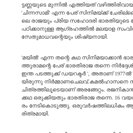
ട്ട​ണ്ണ​യു​ടെ​ ​മു​ന്നി​ൽ​ ​എ​ത്തി​യ​ത് ​വ​ഴി​ത്തി​രി​വാ​യ
'​ചി​ന്ന​സാമി​'​ ​എ​ന്ന​ ​പേ​ര് ​സി​നി​മ​യ്ക്ക് ​ചേ​രി​ല്
ലെ​ ​രാ​ജ​യും​ ​പ്രി​യ​ ​സ​ഹോ​ദ​രി​ ​ഭാ​ര​തി​യു​ടെ​ ​പേ
പഠിക്കാനുള്ള ആഗ്രഹത്തിൽ മലയാള സംവ
സേതുമാധവന്റെയും ശിഷ്യനായി.
'​മ​യി​ൽ​'​ ​എ​ന്ന​ ​ത​ന്റെ​ ​ക​ഥ​ ​സി​നി​മ​യാ​ക്കാ​ൻ​ ​ഭ
ത്തു​രാ​മ​ന്റെ​ ​പേ​ര് ​ഭാ​ര​തി​രാ​ജ​ ​ത​ന്നെ​ ​നി​ർ​ദ്ദേ​ശി
​ഇ​ന്ത​ ​പ​ട​ത്തു​ക്ക് ​ഡ​യ​റ​ക്ട​ർ​ ​',​ ​അ​താ​ണ് 1977​ൽ
യി​രു​ന്നു​ ​നി​ർ​മ്മാ​ണ​ചെ​ല​വ്.​ക​മ​ൽ​ഹാ​സ​നെ​ ​ന
ചി​ത്ര​ത്തി​ലൂ​ടെ​യാ​ണ് ​അ​ര​ങ്ങേ​റ്റം.​ ​ര​ജ​നി​കാ​ന്ത
ക്ക​ഥ​ ​ഒ​രു​ക്കി​യ​തും​ ​ഭാ​ര​തി​രാ​ജ​ ​ത​ന്നെ.​ ​16 ​വ
രം​ ​നേ​ടി​കൊ​ടു​ത്തു.​ ​ഒ​രു​വ​ർ​ഷ​ത്തി​ല​ധി​കം​ ​ആ​ ​സി​ന
രി​ത്ര​മാ​യി.