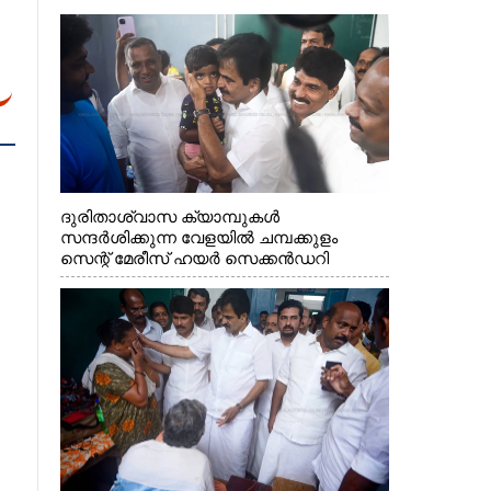
ദുരിതാശ്വാസ ക്യാമ്പുകൾ
സന്ദർശിക്കുന്ന വേളയിൽ ചമ്പക്കുളം
സെന്റ് മേരീസ് ഹയർ സെക്കൻഡറി
സ്കൂളിലെ ക്യാമ്പിലെത്തിയ എ.ഐ.സി.സി
ജനറൽ സെക്രട്ടറി കെ.സി
വേണുഗോപാൽ എം.പി കുരുന്നിനെ
എടുത്ത് ലാളിച്ചപ്പോൾ. സഹകരണ-
എക്സൈസ് വകുപ്പ് മന്ത്രി എം. ലിജു,
കൃഷിവകുപ്പ് മന്ത്രി ടി. സിദ്ദിഖ്, റെജി
ചെറിയാൻ എം. എൽ. എ എന്നിവർ സമീപം