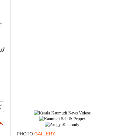
്
×
ഡ്
PHOTO
GALLERY