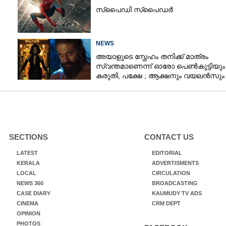
സ്‌പൈ‌ഡി സ്‌പൈ‌ഡർ
NEWS
അയാളുടെ സ്നേഹം തനിക്ക് മാത്രം
സ്വന്തമാണെന്ന് ഓരോ പെൺകുട്ടിയും
കരുതി,​ പക്ഷേ ; ആക്ഷനും വയലൻസും
നിറച്ച് ടോക്സിക് ട്രെയിലർ
SECTIONS
CONTACT US
LATEST
EDITORIAL
KERALA
ADVERTISMENTS
LOCAL
CIRCULATION
NEWS 360
BROADCASTING
CASE DIARY
KAUMUDY TV ADS
CINEMA
CRM DEPT
OPINION
PHOTOS