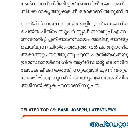
ചേർന്നാണ് നിർമ്മിച്ചത്.
ബേസിൽ ജോസഫ് സംവി
തിരക്കഥാകൃത്തുക്കളിൽ ഒരാളാണ് അരുൺ അ
നസ്ലിൻ നായകനായ മോളിവുഡ് ടൈംസ് 
ചെയ്ത ചിത്രം.സൂപ്പർ സ്റ്റാർ സ്വരൂപ് 
അവതരിപ്പിച്ചത്.അതേസമയം അല്ലു അർ
ചെയ്യുന്ന ചിത്രം അടുത്ത വർഷം ആരംഭിക്ക
അരങ്ങേറ്റം നടത്തുന്നു എന്ന പ്രത്യേകതയു
ഉടമസ്ഥതയിലെ ഗീത ആർട്സിന്റെ ബാനറിൽ ആയ
ലോകേഷ് കനകരാജ്, സുകുമാർ എന്നിവരുട
കാത്തിരിക്കുന്നുണ്ട്.മിക്കവാറും ലോകേഷ
അഭിനയിക്കുക എന്നാണ് സൂചന.
പുതുമുഖ സംവിധായക
ബേസിൽ
RELATED TOPICS:
BASIL JOSEPH
,
LATESTNEWS
അപ്ഡേറ്റാ