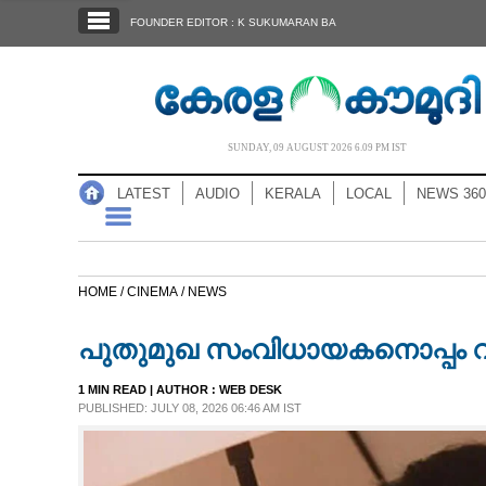
SECTIONS
FOUNDER EDITOR : K SUKUMARAN BA
HOME
LATEST
AUDIO
SUNDAY, 09 AUGUST 2026 6.09 PM IST
NOTIFIED NEWS
LATEST
AUDIO
KERALA
LOCAL
NEWS 360
POLL
KERALA
HOME /
CINEMA /
NEWS
LOCAL
പുതുമുഖ സംവിധായകനൊപ്പം വ
NEWS 360
1 MIN READ
| AUTHOR :
WEB DESK
PUBLISHED: JULY 08, 2026 06:46 AM IST
CASE DIARY