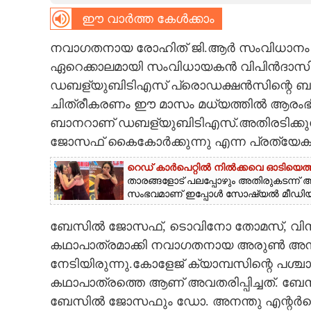
ഈ വാർത്ത കേൾക്കാം
CARTOONS
നവാഗതനായ രോഹിത് ജി.ആർ സംവിധാനം 
LITERATURE
ഏറെക്കാലമായി സംവിധായകൻ വിപിൻദാസിന്
ഡബള്യുബിടിഎസ് പ്രൊഡക്ഷൻസിന്റെ ബാനറി
ചിത്രീകരണം ഈ മാസം മധ്യത്തിൽ ആരംഭി
ZOOM
ബാനറാണ് ഡബള്യുബിടിഎസ്.അതിരടിക്കു
ജോസഫ് കൈകോർക്കുന്നു എന്ന പ്രത്യേകത
CONTACT US
റെഡ് കാർപെറ്റിൽ നിൽക്കവെ ഓടിയെത്ത
താരങ്ങളോട് പലപ്പോഴും അതിരുകടന്ന് 
സംഭവമാണ് ഇപ്പോൾ സോഷ്യൽ മീഡിയയിൽ
ബേസിൽ ജോസഫ്, ടൊവിനോ തോമസ്, വിന
കഥാപാത്രമാക്കി നവാഗതനായ അരുൺ അനിര
നേടിയിരുന്നു.
കോളേജ് ക്യാമ്പസിന്റെ പശ്
കഥാപാത്രത്തെ ആണ് അവതരിപ്പിച്ചത്. ബേ
ബേസിൽ ജോസഫും ഡോ. അനന്തു എന്റർടെ