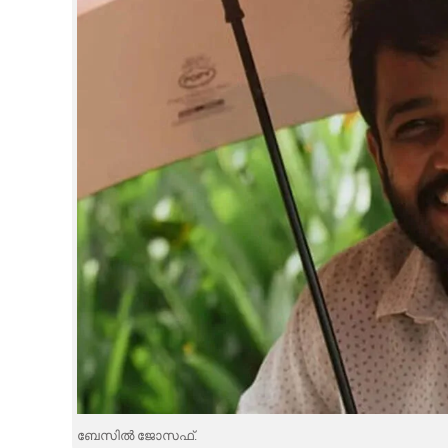
CINEMA
OPINION
PHOTOS
LIFESTYLE
SPIRITUAL
INFO+
ART
ASTRO
ബേസിൽ ജോസഫ്.