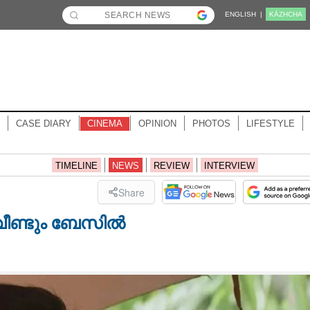
ENGLISH |
KĀZHCHA
CASE DIARY
CINEMA
OPINION
PHOTOS
LIFESTYLE
TIMELINE
NEWS
REVIEW
INTERVIEW
Share
ീണ്ടും ബേസിൽ