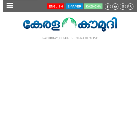
SECTIONS
ENGLISH
E-PAPER
KĀZHCHA
HOME
LATEST
SATURDAY, 08 AUGUST 2026 4.40 PM IST
AUDIO
NOTIFIED NEWS
POLL
KERALA
LOCAL
NEWS 360
CASE DIARY