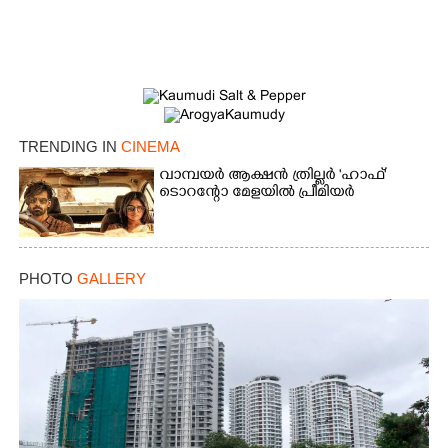
TRENDING IN
CINEMA
വാമ്പയർ ആക്ഷൻ ത്രില്ലർ 'ഹാഫ്'
ടൊറന്റോ മേളയിൽ പ്രീമിയർ
PHOTO
GALLERY