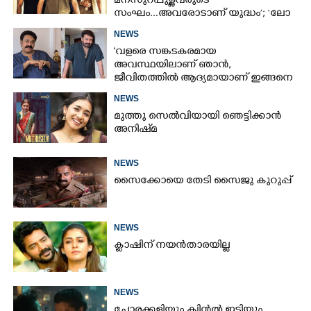
മനസുറപ്പുള്ളവരുടെ
സംഘം...അവരോടാണ് യുദ്ധം’; ‘ലോ
ആൻഡ് ഓർഡർ’ ടീസർ പുറത്ത്
NEWS
'വളരെ സങ്കടകരമായ
അവസ്ഥയിലാണ് ഞാൻ,
ജീവിതത്തിൽ ആദ്യമായാണ് ഇങ്ങനെ
സംഭവിക്കുന്നത്'; വീഡിയോ പങ്കുവച്ച്
NEWS
മോഹൻലാൽ
മുത്തു സെൽവിയായി ഞെട്ടിക്കാൻ
അനിഷ്‌മ
NEWS
സൈക്കോയെ തേടി സൈജു കുറുപ്പ്
NEWS
ക്ലാഷിന് നയൻതാരയില്ല
NEWS
ചോരക്കളിയും ക്വിന്റൽ ഇടിയും