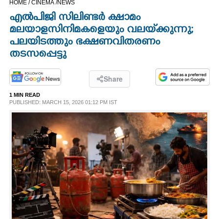
HOME /
CINEMA /
NEWS
CINEMA
എൽപിജി സിലിണ്ടർ ക്ഷാമം
മലയാളസിനിമകളെയും വലയ്‌ക്കുന്നു;
OPINION
പലയിടത്തും ഭക്ഷണവിതരണം
തടസപ്പെട്ടു
PHOTOS
Share
LIFESTYLE
1 MIN READ
PUBLISHED: MARCH 15, 2026 01:12 PM IST
SPIRITUAL
INFO+
ART
ASTRO