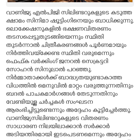
CARTOONS
വാണിജ്യ എൽപിജി സിലിണ്ടറുകളുടെ കടുത്ത
ക്ഷാമം സിനിമാ ഷൂട്ടിംഗിനെയും ബാധിക്കുന്നു.
ലൊക്കേഷനുകളിൽ ഭക്ഷണവിതരണം
LITERATURE
തടസപ്പെട്ടുതുടങ്ങിയെന്നും സ്ഥിതി
തുടർന്നാൽ ചിത്രീകരണങ്ങൾ പൂർണമായും
ZOOM
നിർത്തിവയ്‌ക്കേണ്ട സ്ഥിതി വരുമെന്നും
ഫെഫ്‌ക വർക്കിംഗ് ജനറൽ സെക്രട്ടറി
CONTACT US
സോഹൻ സിനുലാൽ പറഞ്ഞു.
നിർമ്മാതാക്കൾക്ക് ബാദ്ധ്യതയുണ്ടാകാത്ത
വിധത്തിൽ മെനുവിൽ മാറ്റം വരുത്തുന്നതിനും
ബദൽ പാചകമാർഗങ്ങൾ തേടുന്നതിനും
വേണ്ടിയുള്ള ചർച്ചകൾ സംഘടന
ആരംഭിച്ചിട്ടുണ്ടെന്നും അദ്ദേഹം കൂട്ടിച്ചേർത്തു.
വാണിജ്യസിലിണ്ടറുകളുടെ വിതരണം
സാധാരണ നിലയിലാക്കാൻ സർക്കാർ
അടിയന്തിരമായി ഇടപെടണമെന്നും അദ്ദേഹം