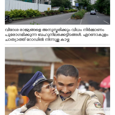
വിദേശ രാജ്യങ്ങളെ അനുസ്മരിക്കും വിധം നിർമ്മാണം
പുരോഗമിക്കുന്ന ബഹുനിലക്കെട്ടിടങ്ങൾ. എറണാകുളം
ചാത്യാത്ത് റോഡിൽ നിന്നുള്ള കാഴ്ച