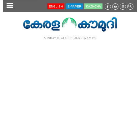
SECTIONS
ENGLISH
E-PAPER
KĀZHCHA
HOME
LATEST
SUNDAY, 09 AUGUST 2026 6.05 AM IST
AUDIO
NOTIFIED NEWS
POLL
KERALA
LOCAL
NEWS 360
CASE DIARY