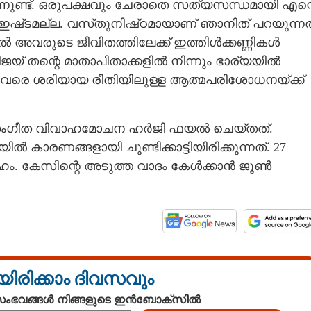
്നുണ്ട്. ഒരുപക്ഷവും ചേരാതെ സത്യസന്ധമായി എന്
ഇഷ്‌ടമല്ല. വസ്‌തുനിഷ്‌ഠമായാണ് ഞാനിത് പറയുന്നത
ാൽ അവരുടെ ജീവിതത്തിലേക്ക് ഇത്തിൾക്കണ്ണികൾ
 വിജയ് തന്റെ മാതാപിതാക്കളിൽ നിന്നും ഭാര്യയിൽ
ം ഇതുവരെ ശരിയായ രീതിയിലുള്ള ആത്മപരിശോധനയ്‌ക്ക്
Share this link
 സംഗീത വിവാഹമോചന ഹർജി ഫയൽ ചെയ്‌തത്.
രണങ്ങളായി ചൂണ്ടിക്കാട്ടിയിരിക്കുന്നത്. 27
ാഹം. കേസിന്റെ അടുത്ത വാദം കേൾക്കാൻ ജൂൺ
് ഇഷ്‌ടമേയല്ല,
Copy Link
വിതത്തിലെ
ാണ് അവൾ'; തുറന്നടിച്ച്
യിരിക്കാം ദിവസവും
 സംഭവങ്ങൾ നിങ്ങളുടെ ഇൻബോക്സിൽ