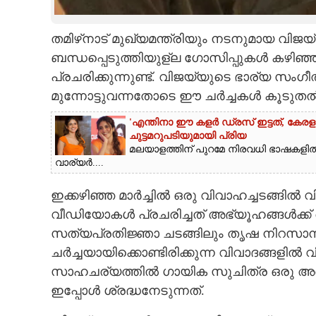
CARTOONS
തമിഴ്‌നാട് മുഖ്യമന്ത്രിയും നടനുമായ വി
ബന്ധപ്പെടുത്തിയുള്ല ഗോസിപ്പുകൾ കഴിഞ
LITERATURE
പ്രചരിക്കുന്നുണ്ട്. വിജയ്‌യുടെ ഭാര്യ
മുന്നോട്ടുവന്നതോടെ ഈ ചർച്ചകൾ കൂടുത
ZOOM
'എന്തിനാ ഈ കളർ ഡ്രസ് ഇട്ടത്, കേര
ചുട്ടമറുപടിയുമായി പ്രിയ
CONTACT US
മലയാളത്തിന് പുറമേ നിരവധി ഭാഷകളിൽ 
വാര്യർ....
ഇക്കഴിഞ്ഞ മാർച്ചിൽ ഒരു വിവാഹച്ചടങ്ങിൽ വി
വീഡിയോകൾ പ്രചരിച്ചത് അഭ്യൂഹങ്ങൾക്ക് ആക
സത്യപ്രതിജ്ഞാ ചടങ്ങിലും തൃഷ നിറസാന്നി
ചർച്ചയായിക്കൊണ്ടിരിക്കുന്ന വിവാദങ്ങളിൽ 
സാഹചര്യത്തിൽ ഗായിക സുചിത്ര ഒരു അഭി
ഇപ്പോൾ ശ്രദ്ധനേടുന്നത്.