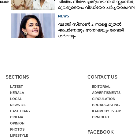
പക്ഷേ
ചിത്രം നിർമ്മിച്ചത് ഉദയനിധി സ്റ്റാലിൻ;
മൂവരുടെയും വീഡിയോ ചർച്ചയാകുന്നു
NEWS
വദന്തി സീസൺ 2 നാളെ മുതൽ,
അപർണയും അനഘയും രേവതി
ശർമയും
SECTIONS
CONTACT US
LATEST
EDITORIAL
KERALA
ADVERTISMENTS
LOCAL
CIRCULATION
NEWS 360
BROADCASTING
CASE DIARY
KAUMUDY TV ADS
CINEMA
CRM DEPT
OPINION
PHOTOS
FACEBOOK
LIFESTYLE