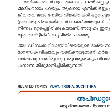
'വിജയ്‌യെ ഞാൻ വളരെയധികം ഇഷ്‌ടപ്പെടുന
അഭിപ്രായം പറയും. തൃഷയെ എനിക്ക് ഒട്ടും 
ജീവിതവിജയം നേടിയ വ്യക്തികൾ ഒറ്റപ്പെട്ട
(parasites) പ്രവേശിക്കാൻ സാദ്ധ്യതയുണ്ട്.
നിന്നും ഒറ്റപ്പെട്ടിരിക്കുകയാണ്. അദ്ദേഹ
മുതിർന്നിട്ടില്ല'- സുചിത്ര പറഞ്ഞു.
2025 ഡിസംബറിലാണ് വിജയ്‌യുടെ ഭാര്യ
മാനസിക വിഷമവും വഞ്ചനയുമാണ് ഹർജിയിൽ കാ
വർഷം മുമ്പായിരുന്നു ഇരുവരുടെയും വിവ
15നാണ് തീരുമാനിച്ചിരിക്കുന്നത്.
'തൃഷയെ എനിക്ക
വിജയ്‌യുടെ ജീ
RELATED TOPICS:
VIJAY
,
TRISHA
,
SUCHITHRA
ഇത്തിൾക്കണ്ണിയ
പ്രമുഖ ഗായിക
അപ്ഡേറ്റാ
ഒരു ദിവസത്തെ പ്രധാന