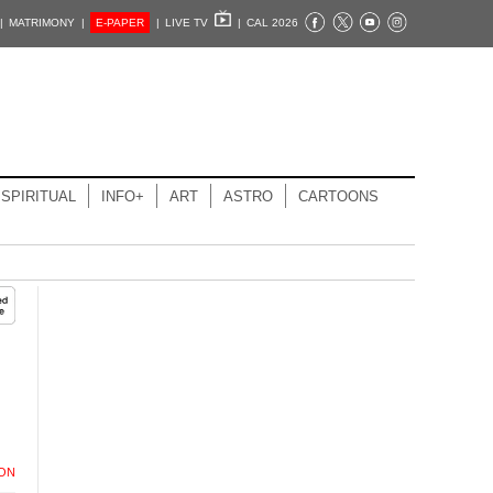
|
MATRIMONY |
E-PAPER
|
LIVE TV
|
CAL 2026
SPIRITUAL
INFO+
ART
ASTRO
CARTOONS
ION