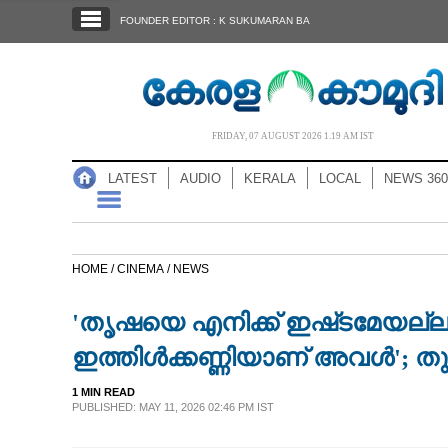
SECTIONS
FOUNDER EDITOR : K SUKUMARAN BA
HOME
LATEST
AUDIO
FRIDAY, 07 AUGUST 2026 1.19 AM IST
NOTIFIED NEWS
LATEST
AUDIO
KERALA
LOCAL
NEWS 360
POLL
KERALA
HOME /
CINEMA /
NEWS
LOCAL
'തൃഷയെ എനിക്ക് ഇഷ്‌ടമേയല്ല
NEWS 360
ഇത്തിൾക്കണ്ണിയാണ് അവൾ'; തുറന
1 MIN READ
CASE DIARY
PUBLISHED: MAY 11, 2026 02:46 PM IST