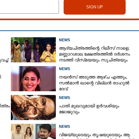
NEWS
ആദ്യചിത്രത്തിന്റെ റിലീസ് നാളെ;
മണ്ണാറശാല ക്ഷേത്രത്തിൽ ദർശനം
ച്ച്
നടത്തി വിസ്‌മയയും സുചിത്രയും
NEWS
ി
നയൻസ് അടുത്ത ആഴ്ച എത്തും,
സൽമാൻ ഖാന്റെ വില്ലൻ രാഹുൽ
ദേവ്
NEWS
ിത്രം
പാതി മുഖവുമായി ഉർവശിയും
ജോജുവും
NEWS
വിജയ്‌യുടെയും തൃഷയുടെയും ആ