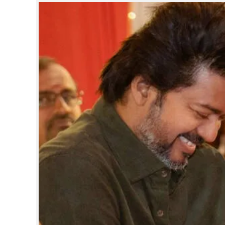
CINEMA
OPINION
PHOTOS
LIFESTYLE
SPIRITUAL
INFO+
ART
ASTRO