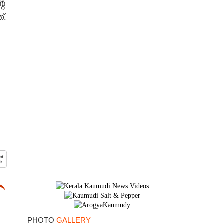
റെ
്.
×
PHOTO
GALLERY