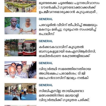
മുണ്ടക്കൈ ചൂരൽമല പുനരധിവാസം
: ടൗൺഷിപ് ഗുണഭോക്താക്കൾക്ക്
ഉപജീവനമൊരുക്കാൻ കുടുംബശ്രീ ,
90 ലക്ഷം അനുവദിച്ച് സർക്കാർ
GENERAL
പരവൂരിൽ വീടിന് തീപിടിച്ച് അമ്മയും
മകനും മരിച്ചു; ദുരൂഹത സംശയിച്ച്
പൊലീസ്
GENERAL
കർക്കടകവാവിന് കൂടുതൽ
ബസുകളുമായി കെഎസ്ആർടിസി,​
ബലിതർപ്പണ കേന്ദ്രങ്ങളിലേക്ക്
പ്രത്യേക സർവീസുകൾ
GENERAL
വിദ്യാർത്ഥി സമരത്തിനെതിരായ
അധിക്ഷേപ പരാമ‌ർശം; ടി ജി
മോഹൻദാസിന് ജാമ്യം നൽകി
കോടതി
GENERAL
സിബിഎസ്‌ഇ തായ്‌ക്വണ്ടോ
മത്സരത്തിനിടെ മലയാളി
വിദ്യാർത്ഥിക്ക് ഗുരുതര പരിക്ക്;
ആശുപത്രിയിലെത്തിച്ചത് എയ‌ർലിഫ്‌റ്റ്