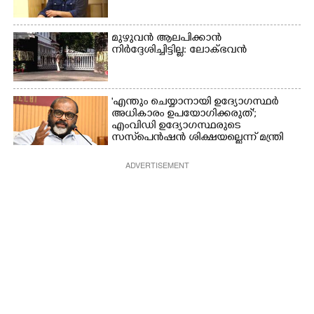
മുഴുവൻ ആലപിക്കാൻ
നിർദ്ദേശിച്ചിട്ടില്ല: ലോക്ഭവൻ
'എന്തും ചെയ്യാനായി ഉദ്യോഗസ്ഥർ
അധികാരം ഉപയോഗിക്കരുത്';
എംവിഡി ഉദ്യോഗസ്ഥരുടെ
സസ്‌പെൻഷൻ ശിക്ഷയല്ലെന്ന് മന്ത്രി
ADVERTISEMENT