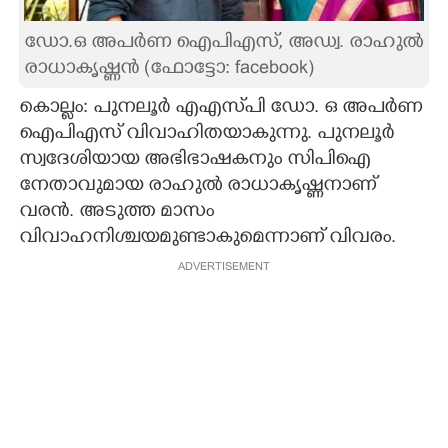
CARTOONS
ഡോ.ഒ അപർണ ഐപിഎസ്, അഡ്വ. രാഹുൽ
രാധാകൃഷ്ണൻ (ഫോട്ടോ: facebook)
LITERATURE
കൊല്ലം: പുനലൂർ എഎസ്‌പി ഡോ. ഒ അപർണ
ഐപിഎസ് വിവാഹിതയാകുന്നു. പുനലൂർ
ZOOM
സ്വദേശിയായ അഭിഭാഷകനും സിപിഐ
നേതാവുമായ രാഹുൽ രാധാകൃഷ്ണനാണ്
CONTACT US
വരൻ. അടുത്ത മാസം
വിവാഹനിശ്ചയമുണ്ടാകുമെന്നാണ് വിവരം.
ADVERTISEMENT