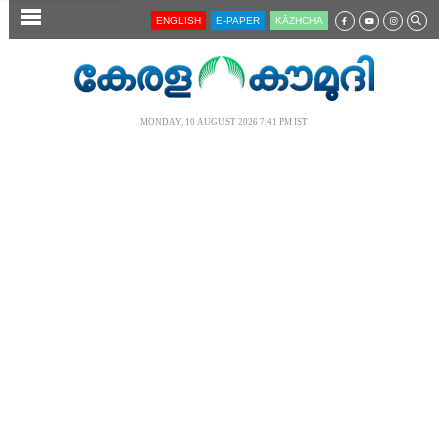
SECTIONS
ENGLISH
E-PAPER
KĀZHCHA
HOME
LATEST
MONDAY, 10 AUGUST 2026 7.41 PM IST
AUDIO
NOTIFIED NEWS
POLL
KERALA
LOCAL
NEWS 360
CASE DIARY