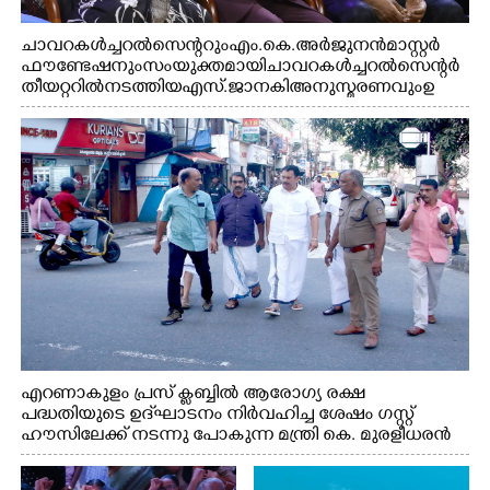
ചാവറ കൾച്ചറൽ സെന്ററും എം.കെ. അർജുനൻ മാസ്റ്റർ
ഫൗണ്ടേഷനും സംയുക്തമായി ചാവറ കൾച്ചറൽ സെന്റർ
തീയറ്ററിൽ നടത്തിയ എസ്. ജാനകി അനുസ്മരണവും ഉ
ദ്ഘാടനം ചെയ്യാനെത്തിയ സംഗീത സംവിധായകൻ ജെറി
അമൽദേവ്, ഗായിക ജെൻസി, എം.കെ. അർജുനൻ
ഫൗണ്ടേഷൻ ചെയർമാൻ ഡോ. രാധാകൃഷ്ണൻ എന്നിവർ
എറണാകുളം പ്രസ് ക്ലബ്ബിൽ ആരോഗ്യ രക്ഷ
പദ്ധതിയുടെ ഉദ്‌ഘാടനം നിർവഹിച്ച ശേഷം ഗസ്റ്റ്
ഹൗസിലേക്ക് നടന്നു പോകുന്ന മന്ത്രി കെ. മുരളീധരൻ