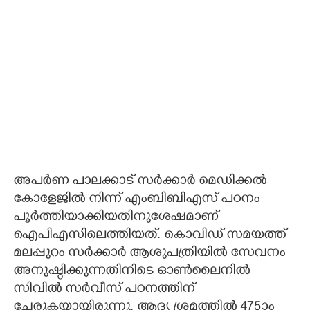
അപർണ പാലക്കാട് സർക്കാർ മെഡിക്കൽ
കോളേജിൽ നിന്ന് എംബിബിഎസ് പഠനം
പൂർത്തിയാക്കിയതിനുശേഷമാണ്
ഐപിഎസിലെത്തിയത്. കൊവിഡ് സമയത്ത്
മലപ്പുറം സർക്കാർ ആശുപത്രിയിൽ സേവനം
അനുഷ്ഠിക്കുന്നതിനിടെ ഓൺലൈനിൽ
സിവിൽ സർവീസ് പഠനത്തിന്
ചേരുകയായിരുന്നു. ആദ്യ ശ്രമത്തിൽ 475ാം