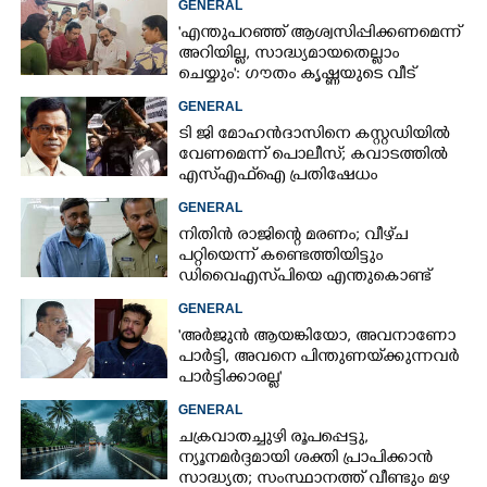
GENERAL
ചെയ്‌ത്
'എന്തുപറഞ്ഞ് ആശ്വസിപ്പിക്കണമെന്ന്
അറിയില്ല, സാദ്ധ്യമായതെല്ലാം
ചെയ്യും': ഗൗതം കൃഷ്ണയുടെ വീട്
സന്ദർശിച്ച് മുഖ്യമന്ത്രി
GENERAL
ടി ജി മോഹൻദാസിനെ കസ്റ്റഡിയിൽ
വേണമെന്ന് പൊലീസ്; കവാടത്തിൽ
എസ്എഫ്ഐ പ്രതിഷേധം
GENERAL
നിതിൻ രാജിന്റെ മരണം; വീഴ്‌ച
പറ്റിയെന്ന് കണ്ടെത്തിയിട്ടും
ഡിവൈഎസ്‌പിയെ എന്തുകൊണ്ട്
സസ്‌പെൻഡ് ചെയ്തില്ലെന്ന്
GENERAL
ഹൈക്കോടതി
'അർജുൻ ആയങ്കിയോ, അവനാണോ
പാർട്ടി, അവനെ പിന്തുണയ്‌ക്കുന്നവർ
പാർട്ടിക്കാരല്ല'
GENERAL
ചക്രവാതച്ചുഴി രൂപപ്പെട്ടു,
ന്യൂനമർദ്ദമായി ശക്തി പ്രാപിക്കാൻ
സാദ്ധ്യത; സംസ്ഥാനത്ത് വീണ്ടും മഴ