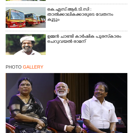
കെ.എസ്.ആർ.ടി.സി :
താൽക്കാലികക്കാരുടെ വേതനം
കൂട്ടും
ഉമ്മൻ ചാണ്ടി കാർഷിക പുരസ്‌കാരം
ചെറുവയൽ രാമന്
PHOTO
GALLERY