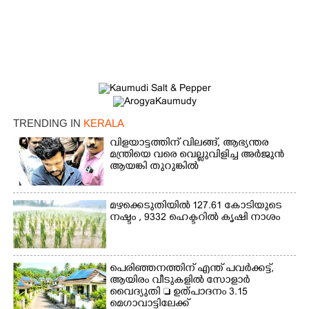
TRENDING IN
KERALA
വിളയാട്ടത്തിന് വിലങ്ങ്, ആഭ്യന്തര
മന്ത്രിയെ വരെ വെല്ലുവിളിച്ച അർജുൻ
ആയങ്കി തുറുങ്കിൽ
മഴക്കെടുതിയിൽ 127.61 കോടിയുടെ
നഷ്ടം , 9332 ഹെക്ടറിൽ കൃഷി നാശം
പെരിഞ്ഞനത്തിന് എന്ത് പവർക്കട്ട്,​
ആയിരം വീടുകളിൽ സോളാർ
വൈദ്യുതി  ഉത്പാദനം 3.15
മെഗാവാട്ടിലേക്ക്