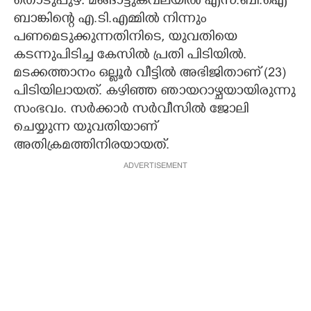
തൊടുപുഴ: മങ്ങാട്ടുകവലയിൽ എസ്.ബി.ഐ
ബാങ്കിന്റെ എ.ടി.എമ്മിൽ നിന്നും
CARTOONS
പണമെടുക്കുന്നതിനിടെ, യുവതിയെ
കടന്നുപിടിച്ച കേസിൽ പ്രതി പിടിയിൽ.
LITERATURE
മടക്കത്താനം ഒല്ലൂർ വീട്ടിൽ അഭിജിതാണ് (23)
പിടിയിലായത്. കഴിഞ്ഞ ഞായറാഴ്ചയായിരുന്നു
ZOOM
സംഭവം. സർക്കാർ സർവീസിൽ ജോലി
ചെയ്യുന്ന യുവതിയാണ്
അതിക്രമത്തിനിരയായത്.
CONTACT US
ADVERTISEMENT