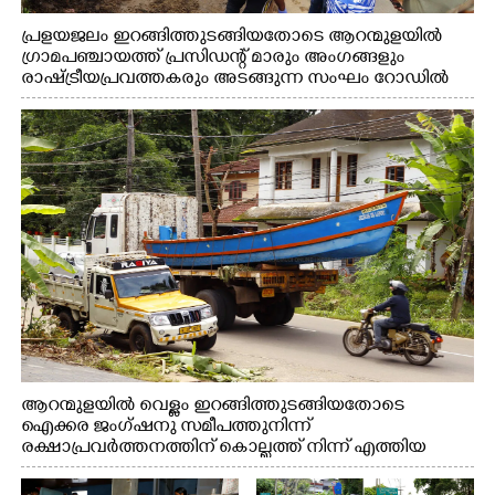
പ്രളയജലം ഇറങ്ങിത്തുടങ്ങിയതോടെ ആറന്മുളയിൽ
ഗ്രാമപഞ്ചായത്ത് പ്രസിഡന്റ് മാരും അംഗങ്ങളും
രാഷ്ട്രീയപ്രവത്തകരും അടങ്ങുന്ന സംഘം റോഡിൽ
അടിഞ്ഞ് കൂടിയ ചെളിയും മണ്ണും മറ്റ് മാലിന്യങ്ങളും
നീക്കം ചെയ്യുന്നു.
ആറന്മുളയിൽ വെള്ളം ഇറങ്ങിത്തുടങ്ങിയതോടെ
ഐക്കര ജംഗ്ഷനു സമീപത്തുനിന്ന്
രക്ഷാപ്രവർത്തനത്തിന് കൊല്ലത്ത് നിന്ന് എത്തിയ
ബോട്ടുകൾ തിരികെക്കൊണ്ടുപോകുന്നു.