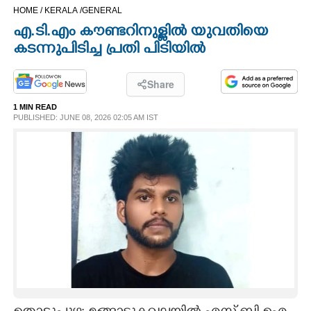
HOME /
KERALA /
GENERAL
CINEMA
എ.ടി.എം കൗണ്ടറിനുള്ളിൽ യുവതിയെ
കടന്നുപിടിച്ച പ്രതി പിടിയിൽ
OPINION
Share
PHOTOS
1 MIN READ
PUBLISHED: JUNE 08, 2026 02:05 AM IST
LIFESTYLE
SPIRITUAL
INFO+
ART
ASTRO