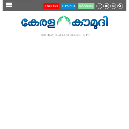
SECTIONS
ENGLISH
E-PAPER
KĀZHCHA
HOME
LATEST
THURSDAY, 06 AUGUST 2026 3.52 PM IST
AUDIO
NOTIFIED NEWS
POLL
KERALA
LOCAL
NEWS 360
CASE DIARY