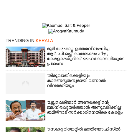
Copy Link
TRENDING IN
KERALA
ഭൂമി തരംമാറ്റ ഉത്തരവ് ലംഘിച്ച
ആർ.ഡി.ഒയ്ക്ക് കാൽലക്ഷം പിഴ ,​
കേരളകൗമുദിക്ക് ഹൈക്കോടതിയുടെ
പ്രശംസ
'തിരുവാതിരക്കളിയും
കാരണഭൂതനുമായി വന്നാൽ
വിവരമറിയും '
'മുല്ലപ്പെരിയാർ അണക്കെട്ടിന്റെ
ജലനിരപ്പുയർത്താൻ അനുവദിക്കില്ല';
തമിഴ്‌നാട് സർക്കാരിനെതിരെ കേരളം
'സെക്രട്ടറിയേറ്റിൽ മന്ത്രിയോഫീസിൽ