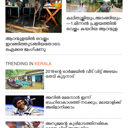
കലിതുള്ളിയും,അടങ്ങിയും-
---1.മിന്നൽ പ്രളയത്തിൽ
വെള്ളം കയറിയ ആറന്മുള
പെട്രോൾ പമ്പിന്
ആറന്മുളയിൽ വെള്ളം
സമീപത്തെ റോ‌ഡ് രണ്ടാം
ഇറങ്ങിത്തുടങ്ങിയതോടെ
തീയതിയിലെ
ഐക്കര ജംഗ്ഷനു
കാഴ്ച.2.വെള്ളം
സമീപം ആറന്മുള
ഇറങ്ങിപ്പോൾ
കിടങ്ങന്നൂർ റോഡിന്
ഇന്നലെത്തെ
TRENDING IN
KERALA
സമീപം പ്രവർത്തിക്കു
കാഴ്ച.രക്ഷാപ്രവർത്തന
ആറന്മുള തട്ടുകട കഴുകി
2018ന്റെ ഓർമ്മയിൽ വീട് വിട്ട് അഭയം
ത്തിന് ഓച്ചിറ അഴിക്കലിൽ
വൃത്തിയാക്കുന്നു.
തേടി കുട്ടനാട്
നിന്ന്എത്തിച്ച ബോട്ടും.
അനിൽ മേനോൻ ഇന്ന്
ബഹിരാകാശത്ത് നടക്കും, മലയാളിക്ക്
അഭിമാനിക്കാം
അനുജന്റെ കുഴിമാടത്തിനരികെ