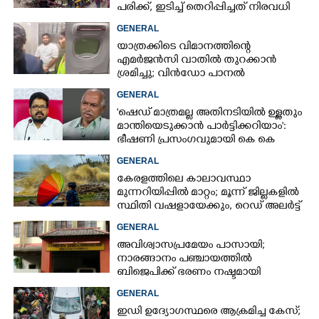
പരിക്ക്, ഇടിച്ച് തെറിപ്പിച്ചത് നിരവധി
വാഹനങ്ങളെ
GENERAL
യാത്രക്കിടെ വിമാനത്തിന്റെ
എമർജൻസി വാതിൽ തുറക്കാൻ
ശ്രമിച്ചു; വിൻഡോ പാനൽ
അടിച്ചുതകർത്തു,
GENERAL
നെടുമ്പാശേരിയിൽ മലയാളി
'ഷെഡ് മാത്രമല്ല അതിനടിയിൽ ഉള്ളതും
അറസ്റ്റിൽ
മാന്തിയെടുക്കാൻ പാർട്ടിക്കറിയാം':
ഭീഷണി പ്രസംഗവുമായി കെ കെ
രാഗേഷ്
GENERAL
കേരളത്തിലെ കാലാവസ്ഥാ
മുന്നറിയിപ്പിൽ മാറ്റം; മൂന്ന് ജില്ലകളിൽ
സ്ഥിതി വഷളായേക്കും, റെഡ് അലർട്ട്
GENERAL
അവിശ്വാസപ്രമേയം പാസായി;
നാരങ്ങാനം പഞ്ചായത്തിൽ
ബിജെപിക്ക് ഭരണം നഷ്ടമായി
GENERAL
ഇഡി ഉദ്യോഗസ്ഥരെ ആക്രമിച്ച കേസ്;