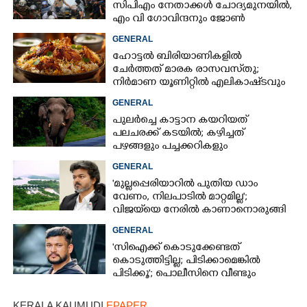
സിപിഎം നേതാക്കൾ ചോദ്യമുനയിൽ,
എം വി ഗോവിന്ദനും ജോൺ
ബ്രിട്ടാസിനും നോട്ടീസ്
GENERAL
ഹോട്ടൽ ബിരിയാണികളിൽ
ചേർത്തത് മാരക രാസവസ്‌തു;
നിർമാണ യൂണിറ്റിൽ എലികാഷ്‌ടവും
കുപ്പിച്ചില്ലും
GENERAL
പുലർച്ചെ കാട്ടാന കയറിയത്
പലചരക്ക് കടയിൽ; കഴിച്ചത്
പഴങ്ങളും പച്ചക്കറികളും
GENERAL
'മുല്ലപ്പെരിയാറിൽ പുതിയ ഡാം
വേണം, നിലപാടിൽ മാറ്റമില്ല';
വിജയ്‌യെ നേരിൽ കാണാനൊരുങ്ങി
കേരള സർക്കാർ
GENERAL
'സിഐക്ക് കൊടുക്കേണ്ടത്
കൊടുത്തിട്ടില്ല; പിടിക്കാമെങ്കിൽ
പിടിക്കൂ'; പൊലീസിനെ വീണ്ടും
വെല്ലുവിളിച്ച് അർജുൻ ആയങ്കി
KERALA KAUMUDI
EPAPER