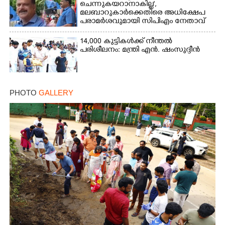
ചെന്നുകയറാനാകില്ല',
മലബാറുകാർക്കെതിരെ അധിക്ഷേപ
പരാമർശവുമായി സിപിഎം നേതാവ്‌
14,000 കുട്ടികൾക്ക് നീന്തൽ
പരിശീലനം: മന്ത്രി എൻ. ഷംസുദ്ദീൻ
PHOTO
GALLERY