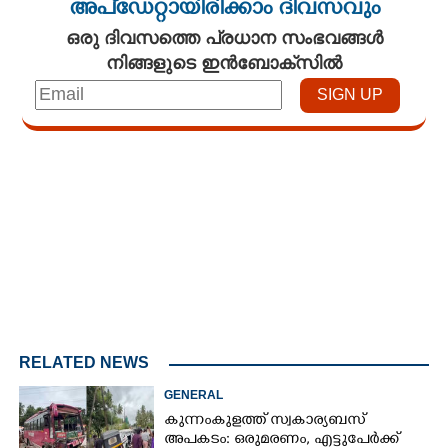
അപ്ഡേറ്റായിരിക്കാം ദിവസവും
ഒരു ദിവസത്തെ പ്രധാന സംഭവങ്ങൾ
നിങ്ങളുടെ ഇൻബോക്സിൽ
Loaded
:
4.68%
/
Mute
RELATED NEWS
GENERAL
കുന്നംകുളത്ത് സ്വകാര്യബസ്
അപകടം: ഒരുമരണം, എട്ടുപേർക്ക്