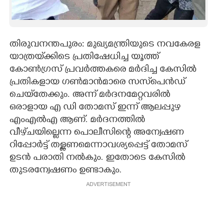
CARTOONS
തിരുവനന്തപുരം: മുഖ്യമന്ത്രിയുടെ നവകേരള
LITERATURE
യാത്രയ്‌ക്കിടെ പ്രതിഷേധിച്ച യൂത്ത്
കോൺഗ്രസ് പ്രവർത്തകരെ മർദിച്ച കേസിൽ
ZOOM
പ്രതികളായ ഗൺമാൻമാരെ സസ്‌‌പെൻഡ്
ചെയ്‌തേക്കും. അന്ന് മർദനമേറ്റവരിൽ
CONTACT US
ഒരാളായ എ ഡി തോമസ് ഇന്ന് ആലപ്പുഴ
എംഎൽഎ ആണ്. മർദനത്തിൽ
വീഴ്‌ചയില്ലെന്ന പൊലീസിന്റെ അന്വേഷണ
റിപ്പോർട്ട് തള്ളണമെന്നാവശ്യപ്പെട്ട് തോമസ്
ഉടൻ പരാതി നൽകും. ഇതോടെ കേസിൽ
തുടരന്വേഷണം ഉണ്ടാകും.
ADVERTISEMENT