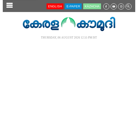
SECTIONS
ENGLISH
E-PAPER
KĀZHCHA
HOME
LATEST
THURSDAY, 06 AUGUST 2026 12.55 PM IST
AUDIO
NOTIFIED NEWS
POLL
KERALA
LOCAL
NEWS 360
CASE DIARY