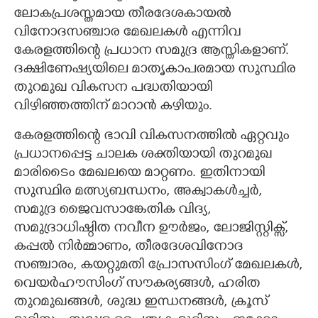
ലോകപ്രശസ്തമായ തീരദേശകായൽ
വിനോദസഞ്ചാര മേഖലകൾ എന്നിവ
കേരളത്തിന്റെ പ്രധാന സമുദ്ര ആസ്തികളാണ്.
ദക്ഷിണേഷ്യയിലെ മാതൃകാപരമായ സുസ്ഥിര
തുറമുഖ വികസന പദ്ധതിയായി
വിഴിഞ്ഞത്തിന് മാറാൻ കഴിയും.
കേരളത്തിന്റെ ഭാവി വികസനത്തിൽ ഏറ്റവും
പ്രധാനപ്പെട്ട ചാലക ശക്തിയായി തുറമുഖ
മാരിടൈം മേഖലയെ മാറ്റണം. ഇതിനായി
സുസ്ഥിര മത്സ്യബന്ധനം, അക്വാകൾച്ചർ,
സമുദ്ര ജൈവസാങ്കേതിക വിദ്യ,
സമുദ്രാധിഷ്ഠിത നവീന ഊർജം, ലോജിസ്റ്റിക്സ്,
കപ്പൽ നിർമ്മാണം, തീരദേശവിനോദ
സഞ്ചാരം, കയറ്റുമതി പ്രോസസിംഗ് മേഖലകൾ,
വെയർഹൗസിംഗ് സൗകര്യങ്ങൾ, ഹരിത
തുറമുഖങ്ങൾ, ശുദ്ധ ഇന്ധനങ്ങൾ, ക്രൂസ്