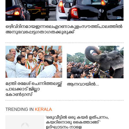
ഒഴിവ് ദിനമായ ഇന്നലെ എറണാകുളം സൗത്ത് പാലത്തിൽ
അനുഭവപ്പെട്ട ഗതാഗതക്കുരുക്ക്
മന്ത്രി രമേശ് ചെന്നിത്തലയ്ക്ക്
ആനവായിൽ...
പാലക്കാട് ജില്ലാ
കോൺഗ്രസ്
TRENDING IN
KERALA
'ഒരുവീട്ടിൽ ഒരു കയർ ഉത്പന്നം,
കയറിനൊരു കൈത്താങ്ങ് '
ഉദ്ഘാടനം നാളെ