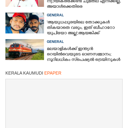
ന്യായീകരിക്കേണ്ട ചുമതല എനിക്കില്ല,
അയാൾക്കെതിരെ
നടപടിയെടുത്തോട്ടെ'
GENERAL
'ആയുധപ്പുരയിലെ തോക്കുകൾ
×
തികയാതെ വരും, ഇത് ബീഹാറോ
Share this link
യുപിയോ അല്ല';ആയങ്കിക്ക്
പിന്തുണയുമായി ആകാശ് തില്ലങ്കേരി
GENERAL
മലയാളികൾക്ക് ഇന്ത്യൻ
റെയിൽവെയുടെ ഓണസമ്മാനം;
നൂറിലധികം സ്‌പെഷ്യൽ ട്രെയിനുകൾ
Copy Link
കേരളത്തിലേക്ക്
KERALA KAUMUDI
EPAPER