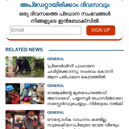
അപ്ഡേറ്റായിരിക്കാം ദിവസവും
ഒരു ദിവസത്തെ പ്രധാന സംഭവങ്ങൾ
നിങ്ങളുടെ ഇൻബോക്സിൽ
RELATED NEWS
GENERAL
'പ്രിയദർശിനി' പാപ്പാനെ
ചവിട്ടിക്കൊന്നു; സംഭവം കോന്നി
ആന പരിപാലന കേന്ദ്രത്തിൽ
GENERAL
രാജേഷിന്റെ മൃതദേഹത്തോട്
അനാദരവ് : പയ്യന്നൂർ തഹസിൽദാറെ
സസ്പെൻഡുചെയ്യും, നിർദ്ദേശം നൽകി
മന്ത്രി
GENERAL
ഔദ്യോഗിക വാഹനം കണ്ടില്ല,
സുരേഷ് ഗോപിയുടെ യാത്ര വീണ്ടും