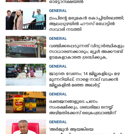
ഓട്ടോറിക്ഷയിൽ
GENERAL
ട്രംപിന്റെ മരുമകൻ കൊച്ചിയിലെത്തി;
ആലപ്പുഴയിൽ ഹൗസ് ബോട്ടിൽ
സവാരി നടത്തി
GENERAL
വഞ്ചിക്കപ്പെടുന്നത് വിദ്യാർത്ഥികളും
സാധാരണക്കാരും; മ്യൂൾ അക്കൗണ്ട്
ഉടമകളാകാതെ ശ്രദ്ധിക്കുക,
നിർദ്ദേശങ്ങളുമായി പൊലീസ്
GENERAL
ജാഗ്രത വേണം; 14 ജില്ലകളിലും മഴ
മുന്നറിയിപ്പ്, നാളെ നാല് വടക്കൻ
ജില്ലകളിൽ മഞ്ഞ അലർട്ട്
GENERAL
ഭക്തജനങ്ങളുടെ പണം
സംരക്ഷിക്കും, ശബരിമല നെയ്യ്
അഴിമതിക്കേസ് ക്രൈംബ്രാഞ്ചിന്
വിടുമെന്ന് കെ മുരളീധരൻ
GENERAL
'അർജുൻ ആയങ്കിയെ