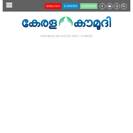
SECTIONS
ENGLISH
E-PAPER
KĀZHCHA
HOME
LATEST
SATURDAY, 08 AUGUST 2026 7.11 PM IST
AUDIO
NOTIFIED NEWS
POLL
KERALA
LOCAL
NEWS 360
CASE DIARY