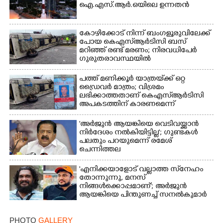
ഐ.എസ്.ആർ.ഒയിലെ ഉന്നതൻ
കോഴിക്കോട് നിന്ന് ബംഗളൂരുവിലേക്ക്
പോയ കെഎസ്‌ആർടിസി ബസ്
മറിഞ്ഞ് രണ്ട് മരണം; നിരവധിപേർ
ഗുരുതരാവസ്ഥയിൽ
പത്ത് മണിക്കൂർ യാത്രയ്‌ക്ക് ഒറ്റ
ഡ്രൈവർ മാത്രം; വിശ്രമം
ലഭിക്കാത്തതാണ് കെഎസ്‌ആർടിസി
അപകടത്തിന് കാരണമെന്ന്
വിമർശനം
'അർജുൻ ആയങ്കിയെ വെടിവയ്ക്കാൻ
നിർദേശം നൽകിയിട്ടില്ല'; ഗുണ്ടകൾ
പലതും പറയുമെന്ന് രമേശ്
ചെന്നിത്തല
'എനിക്കയാളോട് വല്ലാത്ത സ്‌നേഹം
തോന്നുന്നു, മനസ്
നിങ്ങൾക്കൊപ്പമാണ്'; അർജുൻ
ആയങ്കിയെ പിന്തുണച്ച് സനൽകുമാർ
PHOTO
GALLERY