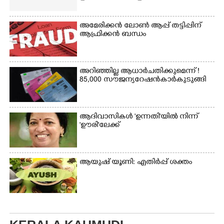
അമേരിക്കൻ ലോൺ ആപ്പ് തട്ടിപ്പിന്
ആഫ്രിക്കൻ ബന്ധം
അറിഞ്ഞില്ല ആധാർ ചതിക്കുമെന്ന് !
85,000 സൗജന്യ റേഷൻകാർ കുടുങ്ങി
ആദിവാസികൾ 'ഉന്നതി'യിൽ നിന്ന്
'ഊരി'ലേക്ക്
ആയുഷ് യൂണി: എതിർപ്പ് ശക്തം