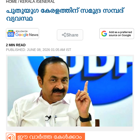
HOME /
KERALA /
GENERAL
CINEMA
പുതുയുഗ കേരളത്തിന് സമുദ്ര സമ്പദ്
വ്യവസ്ഥ
OPINION
Share
PHOTOS
2 MIN READ
PUBLISHED: JUNE 08, 2026 01:05 AM IST
LIFESTYLE
SPIRITUAL
INFO+
ART
ASTRO
ഈ വാർത്ത കേൾക്കാം