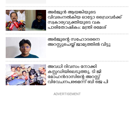
അർജുൻ ആയങ്കിയുടെ
വിവരംനൽകിയ ഓട്ടോ ഡ്രൈവർക്ക്
സ്വകാര്യവ്യക്തിയുടെ വക
പാരിതോഷികം: മന്ത്രി രമേശ്
ചെന്നിത്തല
അർജുന്റെ സഹോദരനെ
അറസ്റ്റുചെയ്ത് ജാമ്യത്തിൽ വിട്ടു
അവധി ദിവസം നോക്കി
കസ്റ്റഡിയിലെടുത്തു,​ ടി ജി
മോഹൻദാസിന്റെ അറസ്റ്റ്
വിവേചനപരമെന്ന് ബി ജെ പി
ADVERTISEMENT