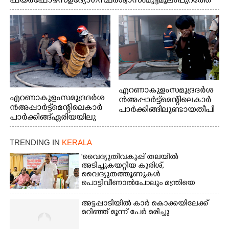
ഫയർഫോഴ്സ് ഉദ്യോഗസ്ഥർ ശ്വാസം മുട്ട് മൂലം പുറത്തേ
ക്കിറങ്ങി മുഖം കഴുകുന്നു
എറണാകുളം സമുദ്ര ദർശ
എറണാകുളം സമുദ്ര ദർശ
ൻ അപ്പാർട്ട്മെന്റിലെ കാർ
ൻ അപ്പാർട്ട്മെന്റിലെ കാർ
പാർക്കിങ്ങിലുണ്ടായ തീപി
പാർക്കിങ്ങ് ഏരിയയിലു
ടിത്തം മൂലമുണ്ടായ പുക
ണ്ടായ തീപിടിത്തം അണ
കാരണം സമീപത്ത് കൂടി
യ്ക്കാൻ ശ്രമിക്കുന്ന ഫയർ
മൂക്ക് പൊത്തി പോകുന്ന
TRENDING IN
KERALA
ഫോഴ്സ് ഉദ്യോഗസ്ഥർ
കുട്ടി
'വൈദ്യുതിവകുപ്പ് തലയിൽ
അടിച്ചുകയറ്റിയ കുരിശ്‌,
വൈദ്യുതത്തൂണുകൾ
പൊട്ടിവീണാൽപോലും മന്ത്രിയെ
വിളിക്കുന്ന കാലമാണിത്'
അട്ടപ്പാടിയിൽ കാർ കൊക്കയിലേക്ക്
മറിഞ്ഞ് മൂന്ന് പേർ മരിച്ചു