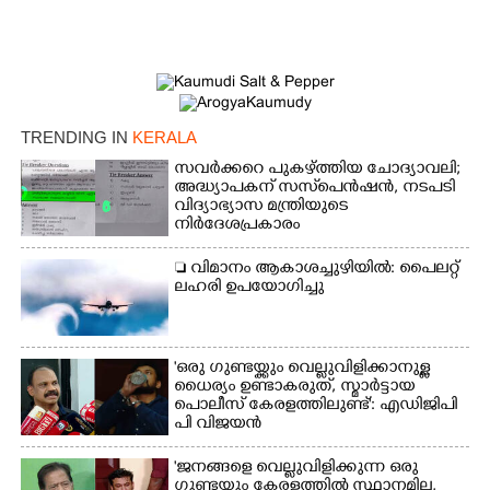
TRENDING IN
KERALA
സവർക്കറെ പുകഴ്ത്തിയ ചോദ്യാവലി;
അദ്ധ്യാപകന് സസ്‌പെൻഷൻ, നടപടി
വിദ്യാഭ്യാസ മന്ത്രിയുടെ
നിർദേശപ്രകാരം
 വിമാനം ആകാശച്ചുഴിയിൽ: പൈലറ്റ്
ലഹരി ഉപയോഗിച്ചു
'ഒരു ഗുണ്ടയ്ക്കും വെല്ലുവിളിക്കാനുള്ള
ധൈര്യം ഉണ്ടാകരുത്, സ്മാർട്ടായ
പൊലീസ് കേരളത്തിലുണ്ട്': എഡിജിപി
പി വിജയൻ
'ജനങ്ങളെ വെല്ലുവിളിക്കുന്ന ഒരു
ഗുണ്ടയ്ക്കും കേരളത്തിൽ സ്ഥാനമില്ല,​