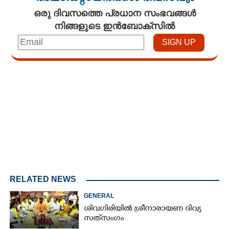
ഒരു ദിവസത്തെ പ്രധാന സംഭവങ്ങൾ
നിങ്ങളുടെ ഇൻബോക്സിൽ
Loaded
:
3.58%
/
Unmute
RELATED NEWS
GENERAL
ശിവഗിരിയിൽ ശ്രീനാരായണ ദിവ്യ
സത്‌സംഗം