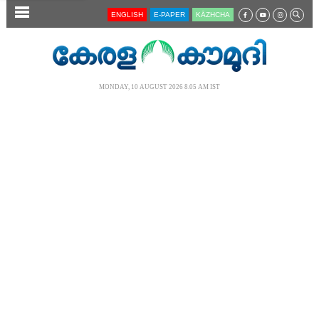
SECTIONS
ENGLISH
E-PAPER
KĀZHCHA
HOME
LATEST
MONDAY, 10 AUGUST 2026 8.05 AM IST
AUDIO
NOTIFIED NEWS
POLL
KERALA
LOCAL
NEWS 360
CASE DIARY