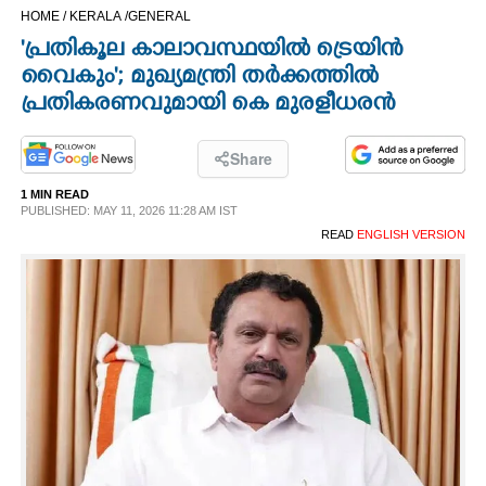
HOME /
KERALA /
GENERAL
CINEMA
'പ്രതികൂല കാലാവസ്ഥയിൽ ട്രെയിൻ
വൈകും'; മുഖ്യമന്ത്രി തർക്കത്തിൽ
OPINION
പ്രതികരണവുമായി കെ മുരളീധരൻ
PHOTOS
Share
1 MIN READ
LIFESTYLE
PUBLISHED: MAY 11, 2026 11:28 AM IST
READ
ENGLISH VERSION
SPIRITUAL
INFO+
ART
ASTRO