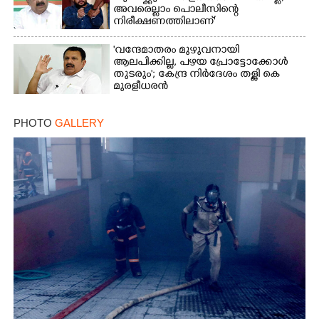
അവരെല്ലാം പൊലീസിന്റെ
നിരീക്ഷണത്തിലാണ്'
'വന്ദേമാതരം മുഴുവനായി
ആലപിക്കില്ല, പഴയ പ്രോട്ടോക്കോൾ
തുടരും'; കേന്ദ്ര നിർദേശം തള്ളി കെ
മുരളീധരൻ
PHOTO
GALLERY