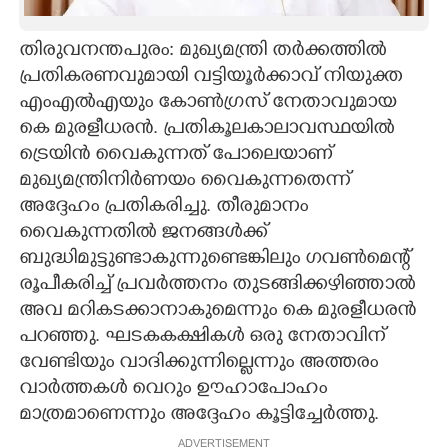
CARTOONS
തിരുവനന്തപുരം: മുഖ്യമന്ത്രി തർക്കത്തിൽ
പ്രതികരണവുമായി വട്ടിയൂർക്കാവ്‌ നിയുക്ത
LITERATURE
എംഎൽഎയും കോൺഗ്രസ് നേതാവുമായ
കെ മുരളീധരൻ. പ്രതികൂലകാലാവസ്ഥയിൽ
ZOOM
ട്രെയിൻ വൈകുന്നത് പോലെയാണ്
മുഖ്യമന്ത്രിനിർണയം വൈകുന്നതെന്ന്
അദ്ദേഹം പ്രതികരിച്ചു. തീരുമാനം
CONTACT US
വൈകുന്നതിൽ ജനങ്ങൾക്ക്
ബുദ്ധിമുട്ടുണ്ടാകുന്നുണ്ടെങ്കിലും ഗവൺമെന്റ്
രൂപീകരിച്ച് പ്രവർത്തനം തുടങ്ങിക്കഴിഞ്ഞാൽ
അവ മറികടക്കാനാകുമെന്നും കെ മുരളീധരൻ
പറഞ്ഞു. ഘടകകക്ഷികൾ ഒരു നേതാവിന്
വേണ്ടിയും വാദിക്കുന്നില്ലെന്നും അത്തരം
വാർത്തകൾ വെറും ഊഹാപോഹം
മാത്രമാണെന്നും അദ്ദേഹം കൂട്ടിച്ചേർത്തു.
ADVERTISEMENT