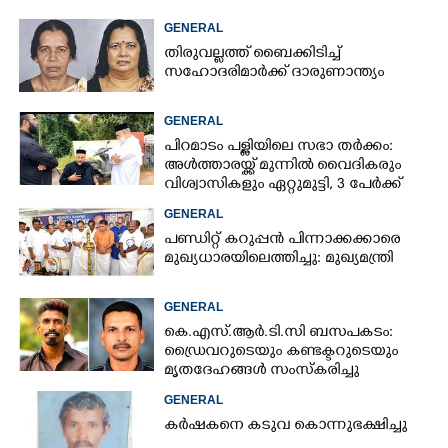
GENERAL
തിരുവല്ലത്ത് ബൈക്കിടിച്ച്
സഹോദരിമാർക്ക് ദാരുണാന്ത്യം
GENERAL
പിറമാടം പള്ളിയിലെ സഭാ തർക്കം:
അൾത്താരയ്ക്ക് മുന്നിൽ വൈദികരും
വിശ്വാസികളും ഏറ്റുമുട്ടി, 3 പേർക്ക്
പരിക്ക്
GENERAL
പണ്ഡിറ്റ് കറുപ്പൻ പിന്നാക്കക്കാരെ
മുഖ്യധാരയിലെത്തിച്ചു: മുഖ്യമന്ത്രി
GENERAL
കെ.എസ്.ആർ.ടി.സി ബസപകടം:
ഡ്രെെവറുടെയും കണ്ടക്ടറുടെയും
മൃതദേഹങ്ങൾ സംസ്കരിച്ചു
GENERAL
കർഷകനെ കടുവ കൊന്നുഭക്ഷിച്ചു