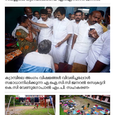
സെക്രട്ടറി കെ.സി വേണുഗോപാൽ എം.പി കുരുന്നിനെ
എടുത്ത് ലാളിച്ചപ്പോൾ. സഹകരണ-എക്സൈസ്
വകുപ്പ് മന്ത്രി എം. ലിജു, കൃഷിവകുപ്പ് മന്ത്രി ടി. സിദ്ദിഖ്,
റെജി ചെറിയാൻ എം. എൽ. എ എന്നിവർ സമീപം
ക്യാമ്പിലെ അംഗം വിഷമങ്ങൾ വിവരിച്ചപ്പോൾ
സമാധാനിപ്പിക്കുന്ന എ.ഐ.സി.സി ജനറൽ സെക്രട്ടറി
കെ.സി വേണുഗോപാൽ എം.പി. സഹകരണ-
എക്സൈസ് വകുപ്പ് മന്ത്രി എം. ലിജു, എന്നിവർ