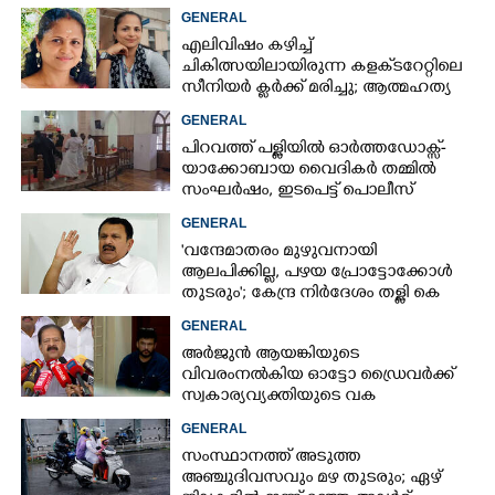
നിർദേശപ്രകാരം
GENERAL
എലിവിഷം കഴിച്ച്
ചികിത്സയിലായിരുന്ന കളക്‌ടറേറ്റിലെ
സീനിയർ ക്ലർക്ക് മരിച്ചു; ആത്മഹത്യ
സ്ഥലംമാറ്റത്തിൽ മനംനൊന്തെന്ന്
GENERAL
സംശയം
പിറവത്ത് പള്ളിയിൽ ഓർത്തഡോക്സ്-
യാക്കോബായ വൈദികർ തമ്മിൽ
സംഘർഷം, ഇടപെട്ട് പൊലീസ്
GENERAL
'വന്ദേമാതരം മുഴുവനായി
ആലപിക്കില്ല, പഴയ പ്രോട്ടോക്കോൾ
തുടരും'; കേന്ദ്ര നിർദേശം തള്ളി കെ
മുരളീധരൻ
GENERAL
അർജുൻ ആയങ്കിയുടെ
വിവരംനൽകിയ ഓട്ടോ ഡ്രൈവർക്ക്
സ്വകാര്യവ്യക്തിയുടെ വക
പാരിതോഷികം: മന്ത്രി രമേശ്
GENERAL
ചെന്നിത്തല
സംസ്ഥാനത്ത് അടുത്ത
അ‌ഞ്ചുദിവസവും മഴ തുടരും; ഏഴ്