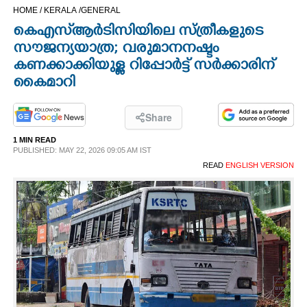
HOME /
KERALA /
GENERAL
CINEMA
കെഎസ്‌‌ആർടിസിയിലെ സ്ത്രീകളുടെ
സൗജന്യയാത്ര; വരുമാനനഷ്ടം
OPINION
കണക്കാക്കിയുള്ള റിപ്പോർട്ട് സർക്കാരിന്
കൈമാറി
PHOTOS
Share
LIFESTYLE
1 MIN READ
PUBLISHED: MAY 22, 2026 09:05 AM IST
READ
ENGLISH VERSION
SPIRITUAL
INFO+
ART
ASTRO