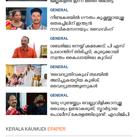
ജില്ലകളിൽ ഇന്ന് മഞ്ഞ അലർട്ട്
GENERAL
നീണ്ടകരയിൽ ഗൗതം കൃഷ്ണയ്ക്കായുള്ള
തെരച്ചിലിന് ഇന്ത്യൻ
നാവികസേനയും; ഡൈവിംഗ്
ആരംഭിച്ചു
GENERAL
ശബരിമല നെയ്യ് ക്രമക്കേട്; പി എസ്
പ്രശാന്തിന് തിരിച്ചടി, കുരുക്കായി
സ്വന്തം കൈപ്പടയിലെ കുറിപ്പ്
GENERAL
'വൈദ്യുതിവകുപ്പ് തലയിൽ
അടിച്ചുകയറ്റിയ കുരിശ്‌,
വൈദ്യുതത്തൂണുകൾ
പൊട്ടിവീണാൽപോലും മന്ത്രിയെ
GENERAL
വിളിക്കുന്ന കാലമാണിത്'
'ഒരു ഗുണ്ടയ്ക്കും വെല്ലുവിളിക്കാനുള്ള
ധൈര്യം ഉണ്ടാകരുത്, സ്മാർട്ടായ
പൊലീസ് കേരളത്തിലുണ്ട്': എഡിജിപി
പി വിജയൻ
KERALA KAUMUDI
EPAPER