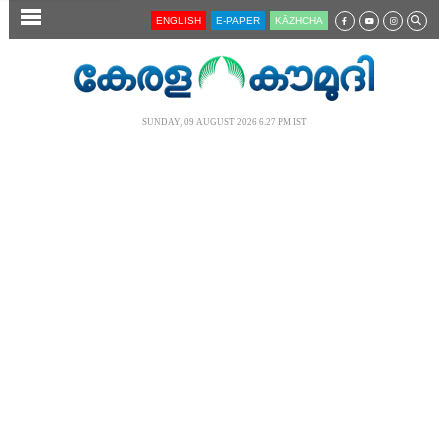
SECTIONS
ENGLISH
E-PAPER
KĀZHCHA
HOME
LATEST
SUNDAY, 09 AUGUST 2026 6.27 PM IST
AUDIO
NOTIFIED NEWS
POLL
KERALA
LOCAL
NEWS 360
CASE DIARY