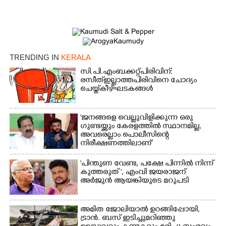
TRENDING IN
KERALA
സി.പി.എം ബക്കറ്റ് പിരിവിന്:
രസീത് ഇല്ലാത്ത പിരിവിനെ ചോദ്യം
ചെയ്ത് കീഴ്ഘടകങ്ങൾ
'ജനങ്ങളെ വെല്ലുവിളിക്കുന്ന ഒരു
ഗുണ്ടയ്ക്കും കേരളത്തിൽ സ്ഥാനമില്ല,​
അവരെല്ലാം പൊലീസിന്റെ
നിരീക്ഷണത്തിലാണ്'
"പിന്തുണ വേണ്ട,​ പക്ഷേ പിന്നിൽ നിന്ന്
കുത്തരുത് ", എംവി ജയരാജന്
അർജുൻ ആയങ്കിയുടെ മറുപടി
അമിത ജോലിയാൽ ഉറങ്ങിപ്പോയി,
ട്രാൻ. ബസ് ഇടിച്ചുമറിഞ്ഞു